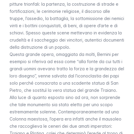
pitture trionfali: la partenza, la costruzione di strade e
fortificazioni, le cerimonie religiose, il discorso alle
truppe, l’assedio, la battaglia, la sottomissione dei nemici
vinti e i bottini conquistati, di beni, di opere d’arte e di
schiavi. Spesso queste scene mettevano in evidenza la
crudeltà e il saccheggio dei vincitori, autentici documenti
della distruzione di un popolo.
Questa grande opera, omaggiata da molti, Bernini per
esempio si riferiva ad essa come “alla fonte da cui tutti i
grandi uomini avevano tratto la forza e la grandezza del
loro disegno”, venne salvata dal l’iconoclastia dei papi
solo perché consacrata a una scadente statua di San
Pietro, che sostituì la vera statua del grande Traiano.
Alla luce di quanto esposto sino ad ora, non sorprende
che tale monumento sia stato eletto per uno scopo
estremamente solenne. Contemporaneamente ad una
Colonna maestosa, l’opera era infatti anche il mausoleo
che raccoglieva le ceneri dei due amati imperatori:
Traiano e Plotina, colei che determinò l’erede al trono di