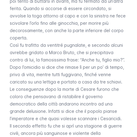
poi tentò di buttarsi in avanti, ma fu fermato da un’altra
ferita. Quando si accorse di essere circondato, si
avvolse la toga attorno al capo e con la sinistra ne fece
scivolare l’orlo fino alle ginocchia, per morire più
decorosamente, con anche la parte inferiore del corpo
coperta.
Così fu trafitto da ventitré pugnalate, e secondo alcuni
avrebbe gridato a Marco Bruto, che si precipitava
contro di lui, la famosissima frase: “Anche tu, figlio mio?”.
Dopo l’omicidio si dice che rimase lì per un po’ di tempo,
privo di vita, mentre tutti fuggivano, finché venne
caricato su una lettiga e portato a casa da tre schiavi.
Le conseguenze dopo la morte di Cesare furono che
coloro che pensavano di ristabilire il governo
democratico della città andarono incontro ad una
grande delusione. Infatti si dice che il popolo pianse
l’imperatore e che quasi volesse scannare i Cesaricidi.
Il secondo effetto fu che si aprì una stagione di guerre
civili, ancora più sanguinose e violente della