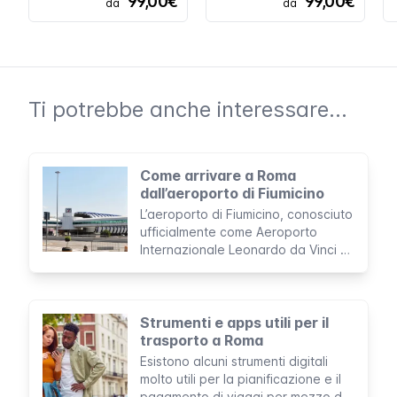
99,00€
99,00€
da
da
Ti potrebbe anche interessare...
Come arrivare a Roma
dall’aeroporto di Fiumicino
L’aeroporto di Fiumicino, conosciuto
ufficialmente come Aeroporto
Internazionale Leonardo da Vinci è
il più grande d’Italia e gestisce,
approssimativamente, 43 milioni di
passeggeri all’anno.
Strumenti e apps utili per il
trasporto a Roma
Esistono alcuni strumenti digitali
molto utili per la pianificazione e il
pagamento di viaggi per mezzo del