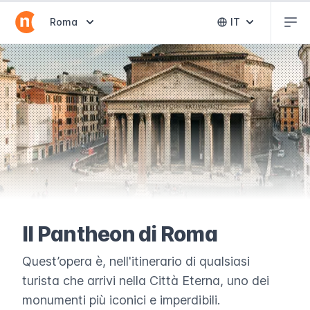
Abr
Abrir selector de destinos
Roma
IT
Abrir selector 
Il Pantheon di Roma
Quest’opera è, nell'itinerario di qualsiasi
turista che arrivi nella Città Eterna, uno dei
monumenti più iconici e imperdibili.