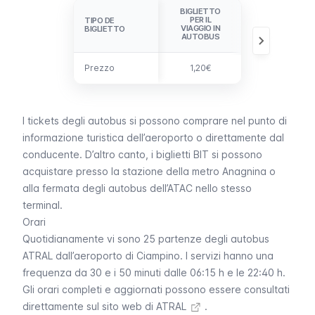
BIGLIETTO
BIGLIETTO
PER IL
BIT PER IL
TIPO DE
TIPO DE
VIAGGIO IN
VIAGGIO IN
BIGLIETTO
BIGLIETTO
AUTOBUS
METRO
Prezzo
Prezzo
1,20€
1,50€
I tickets degli autobus si possono comprare nel punto di
informazione turistica dell’aeroporto o direttamente dal
conducente. D’altro canto, i biglietti BIT si possono
acquistare presso la stazione della metro Anagnina o
alla fermata degli autobus dell’ATAC nello stesso
terminal.
Orari
Quotidianamente vi sono 25 partenze degli autobus
ATRAL dall’aeroporto di Ciampino. I servizi hanno una
frequenza da 30 e i 50 minuti dalle 06:15 h e le 22:40 h.
Gli orari completi e aggiornati possono essere consultati
direttamente sul
sito web di ATRAL
.