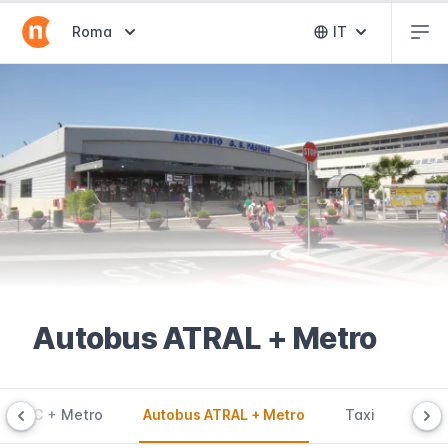
Abr
Abrir selector de destinos
Roma
IT
Abrir selector 
Autobus ATRAL + Metro
a ATAC + Metro
Autobus ATRAL + Metro
Taxi
Apps