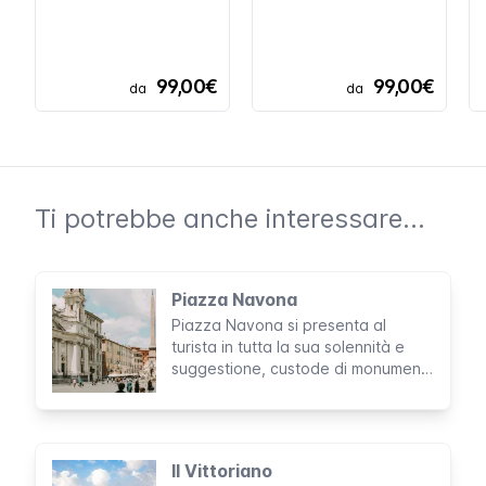
99,00€
99,00€
da
da
Ti potrebbe anche interessare...
Piazza Navona
Piazza Navona si presenta al
turista in tutta la sua solennità e
suggestione, custode di monumenti
di estrema bellezza e opere
artistiche di fama internazionale.
Questo, insieme alla sua storia, la
rendono una delle più famose
Il Vittoriano
piazze di Roma e tra le più