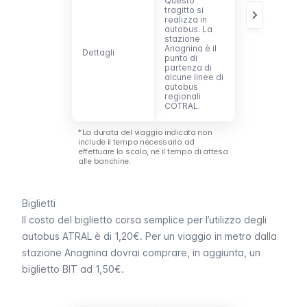
Questo
Questa
tragitto si
stazione è
realizza in
collegata alla
autobus. La
stazione dei
stazione
treni regionali
Anagnina è il
Tuscolana.
Dettagli
Dettagli
punto di
partenza di
alcune linee di
autobus
regionali
COTRAL.
*La durata del viaggio indicata non
include il tempo necessario ad
effettuare lo scalo, né il tempo di attesa
alle banchine.
Biglietti
Il costo del biglietto corsa semplice per l’utilizzo degli
autobus ATRAL è di 1,20€. Per un viaggio in
metro
dalla
stazione Anagnina dovrai comprare, in aggiunta, un
biglietto BIT
ad 1,50€.