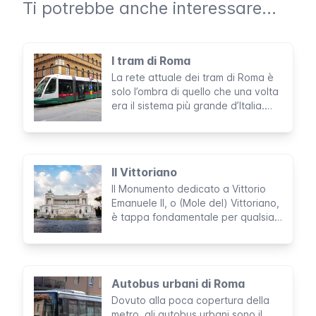
Ti potrebbe anche interessare...
I tram di Roma
La rete attuale dei tram di Roma è
solo l’ombra di quello che una volta
era il sistema più grande d’Italia.
Con le sue 6 linee, copre appena
alcune zone della città, però può
essere di grande utilità per alcuni
percorsi specifici.
Il Vittoriano
Il Monumento dedicato a Vittorio
Emanuele II, o (Mole del) Vittoriano,
è tappa fondamentale per qualsiasi
turista. Splendida fusione di Liberty,
Eclettismo e Neoclassicismo, l’opera
rappresenta uno dei monumenti più
importanti, se non il principale, di
Autobus urbani di Roma
un’Italia libera, unita e celebrante.
Dovuto alla poca copertura della
metro, gli autobus urbani sono il