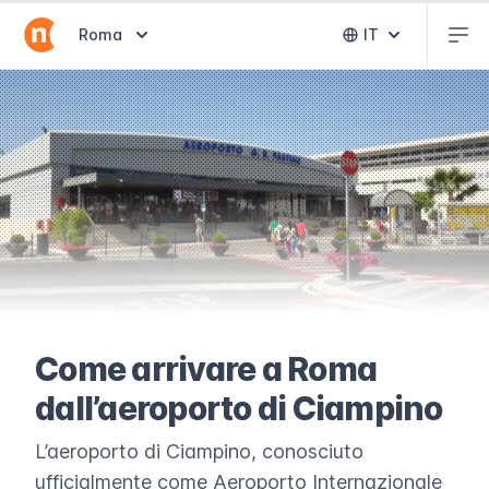
Abr
Abrir selector de destinos
Roma
IT
Abrir selector 
Come arrivare a Roma
dall’aeroporto di Ciampino
L’aeroporto di Ciampino, conosciuto
ufficialmente come Aeroporto Internazionale