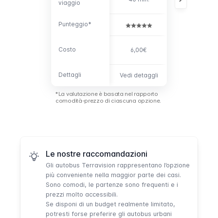
viaggio
viaggio
Punteggio*
Punteggio*
Costo
Costo
6,00€
6,00€
Dettagli
Dettagli
Vedi detaggli
Vedi detaggl
*La valutazione è basata nel rapporto
comodità-prezzo di ciascuna opzione.
Le nostre raccomandazioni
Gli
autobus Terravision
rappresentano l’opzione
più conveniente nella maggior parte dei casi.
Sono comodi, le partenze sono frequenti e i
prezzi molto accessibili.
Se disponi di un budget realmente limitato,
potresti forse preferire gli
autobus urbani