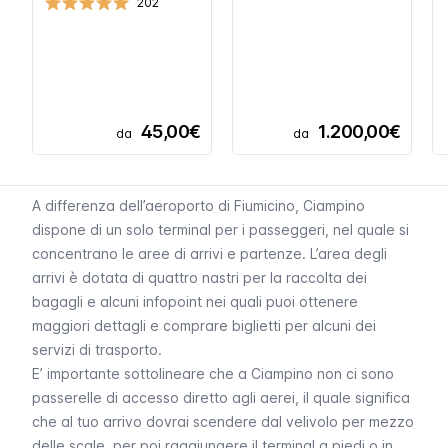
202
45,00€
1.200,00€
da
da
A differenza dell’
aeroporto di Fiumicino
, Ciampino
dispone di un solo terminal per i passeggeri, nel quale si
concentrano le aree di arrivi e partenze. L’area degli
arrivi è dotata di quattro nastri per la raccolta dei
bagagli e alcuni infopoint nei quali puoi ottenere
maggiori dettagli e comprare biglietti per alcuni dei
servizi di trasporto.
E’ importante sottolineare che a Ciampino non ci sono
passerelle di accesso diretto agli aerei, il quale significa
che al tuo arrivo dovrai scendere dal velivolo per mezzo
delle scale, per poi raggiungere il terminal a piedi o in