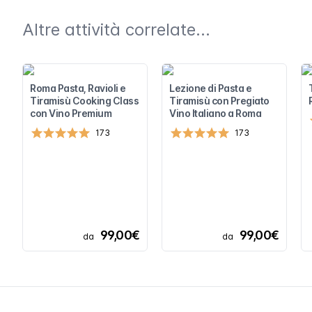
Altre attività correlate...
Roma Pasta, Ravioli e
Lezione di Pasta e
Tiramisù Cooking Class
Tiramisù con Pregiato
con Vino Premium
Vino Italiano a Roma
173
173
99,00€
99,00€
da
da