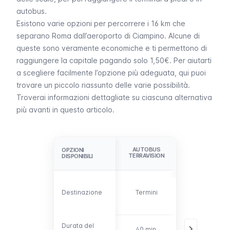
autobus.
Esistono varie opzioni per percorrere i 16 km che
separano Roma dall’aeroporto di Ciampino. Alcune di
queste sono veramente economiche e ti permettono di
raggiungere la capitale pagando solo 1,50€. Per aiutarti
a scegliere facilmente l’opzione più adeguata, qui puoi
trovare un piccolo riassunto delle varie possibilità.
Troverai informazioni dettagliate su ciascuna alternativa
più avanti in questo articolo.
AUTOBUS
OPZIONI
OPZIONI
AUTOBUS SI
TERRAVISION
DISPONIBILI
DISPONIBILI
Termini, Vatic
e
Destinazione
Destinazione
Termini
Circonvallazi
Aurelia
Durata del
Durata del
40 min.
35 - 75 min.