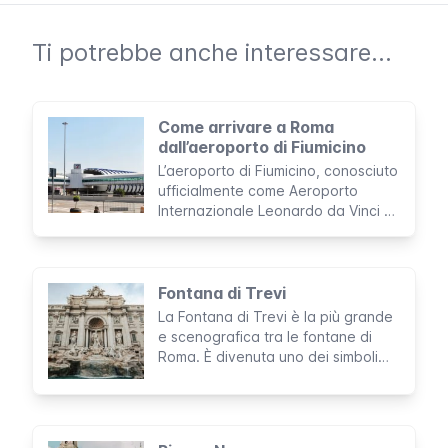
Ti potrebbe anche interessare...
Come arrivare a Roma
dall’aeroporto di Fiumicino
L’aeroporto di Fiumicino, conosciuto
ufficialmente come Aeroporto
Internazionale Leonardo da Vinci è
il più grande d’Italia e gestisce,
approssimativamente, 43 milioni di
passeggeri all’anno.
Fontana di Trevi
La Fontana di Trevi è la più grande
e scenografica tra le fontane di
Roma. È divenuta uno dei simboli
indiscussi della città, nonché il più
fotografato da milioni di turisti. Non
perderti quest’opera rococò
suggestiva e romantica, che