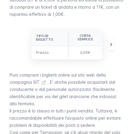
di comprare un ticket di andata e ritorno a 11€, con un
risparmio effettivo di 1,00€.
CORSA
ANDATA E
TIPO DE
TIPO DE
SEMPLICE
RITORNO
BIGLIETTO
BIGLIETTO
Prezzo
Prezzo
6,00€
11,00€
Puoi comprare i biglietti online sul
sito web della
compagnia SIT
. E’ anche possibile acquistarli dal
conducente o dal personale autorizzato (facilmente
identificabile per via del gilet arancione che indossa)
alla fermata.
Il prezzo è lo stesso in tutti i punti vendita. Tuttavia, è
raccomandabile effettuare l’acquisto online per evitare
problemi di disponibilità dei posti a sedere.
Così come per
Terravision
, se c’è alcun ritardo del volo,