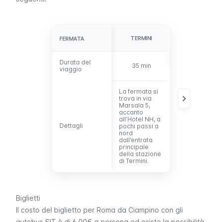
TERMINI
VATICANO
FERMATA
FERMATA
Durata del
Durata del
35 min
60 min.
viaggio
viaggio
La fermata si
La fermata si
trova in via
trova in via
Marsala 5,
Crescenzio 28
accanto
a nord del
all’Hotel NH, a
Castel
Dettagli
Dettagli
pochi passi a
Sant’Angelo e
nord
a pochi passi
dall’entrata
da Piazza
principale
Cavour.
della stazione
di Termini.
Biglietti
Il costo del biglietto per Roma da Ciampino con gli
autobus SIT è di 6,00€ a persona ed esiste la possibilità