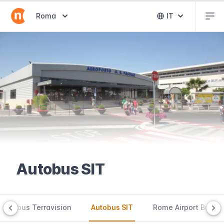
Abr
Abrir selector de destinos
Roma
IT
Abrir selector 
Autobus SIT
Autobus Terravision
Autobus SIT
Rome Airport Bus