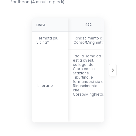
Pantheon (4 minuti a piedi).
492
628
LINEA
LINEA
Fermata piu
Fermata piu
Rinascimento o
Rinascimen
vicina*
vicina*
Corso/Minghietti
Corso/Minghi
Taglia Roma da
Questa linea
est a ovest,
attraversa
collegando
invece Roma
Cipro con la
direzione no
Stazione
sud, seguend
Tiburtina, e
corso del T
fermandosi sia a
fino all’ Isola
Itinerario
Itinerario
Rinascimento
Tiberina. Ha
che
fermate pre
Corso/Minghietti.
il Pantheon, 
Rinasciment
che
Corso/Minghi