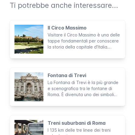
Ti potrebbe anche interessare...
Il Circo Massimo
Visitare il Circo Massimo è una delle
tappe fondamentali per conoscere
la storia della capitale d’Italia.
Considerata la più grande struttura
per spettacoli costruita dall’uomo,
quest’area archeologica è stata
per circa mille anni la sede di
Fontana di Trevi
leggendarie attività ludiche.
La Fontana di Trevi è la più grande
e scenografica tra le fontane di
Roma. È divenuta uno dei simboli
indiscussi della città, nonché il più
fotografato da milioni di turisti. Non
perderti quest’opera rococò
suggestiva e romantica, che
Treni suburbani di Roma
riempie quasi interamente
I 135 km delle tre linee dei treni
l’omonima piazza.