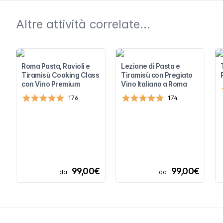
Altre attività correlate...
Roma Pasta, Ravioli e
Lezione di Pasta e
Tiramisù Cooking Class
Tiramisù con Pregiato
con Vino Premium
Vino Italiano a Roma
176
174
99,00€
99,00€
da
da