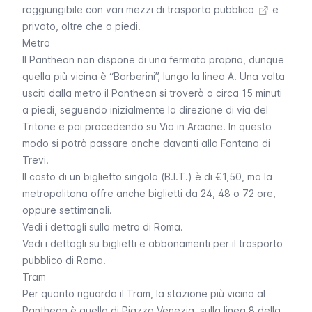
raggiungibile con vari
mezzi di trasporto pubblico
e
privato
, oltre che a piedi.
Metro
Il Pantheon non dispone di una fermata propria, dunque
quella più vicina è “Barberini”, lungo la linea A. Una volta
usciti dalla metro il Pantheon si troverà a circa 15 minuti
a piedi, seguendo inizialmente la direzione di via del
Tritone e poi procedendo su Via in Arcione. In questo
modo si potrà passare anche davanti alla
Fontana di
Trevi
.
Il costo di un biglietto singolo (B.I.T.) è di €1,50, ma la
metropolitana offre anche biglietti da 24, 48 o 72 ore,
oppure settimanali.
Vedi i dettagli sulla metro di Roma
.
Vedi i dettagli su biglietti e abbonamenti per il trasporto
pubblico di Roma
.
Tram
Per quanto riguarda il Tram, la stazione più vicina al
Pantheon è quella di Piazza Venezia, sulla linea 8 della