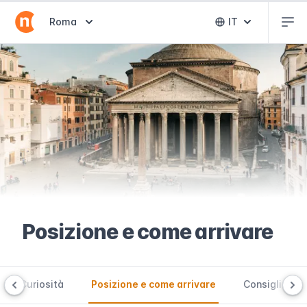
Abr
Abrir selector de destinos
Roma
IT
Abrir selector 
Posizione e come arrivare
Curiosità
Posizione e come arrivare
Consigli utili