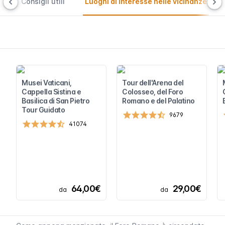
e
Consigli utili
Luoghi di interesse nelle vicinanze
Musei Vaticani,
Tour dell'Arena del
Cappella Sistina e
Colosseo, del Foro
Basilica di San Pietro
Romano e del Palatino
Tour Guidato
9679
41074
64,00€
29,00€
da
da