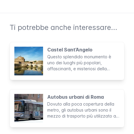
Ti potrebbe anche interessare...
Castel Sant’Angelo
Questo splendido monumento è
uno dei luoghi più popolari,
affascinanti, e misteriosi della
capitale italiana. Volgendo uno
sguardo alla sua storia è possibile
scoprire i segreti di una Roma
straordinaria e, a tratti, un po’
Autobus urbani di Roma
macabra.
Dovuto alla poca copertura della
metro, gli autobus urbani sono il
mezzo di trasporto più utilizzato a
Roma. E’ molto probabile che
debba prendere un autobus
durante la tua permanenza, per cui