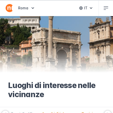
Abr
Abrir selector de destinos
Roma
IT
Abrir selector 
Luoghi di interesse nelle
vicinanze