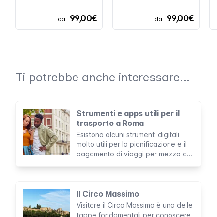
99,00€
99,00€
da
da
Ti potrebbe anche interessare...
Strumenti e apps utili per il
trasporto a Roma
Esistono alcuni strumenti digitali
molto utili per la pianificazione e il
pagamento di viaggi per mezzo del
trasporto pubblico di Roma. Per
usarli durante la tua permanenza
avrai bisogno di un cellulare con
connessione internet o, in alcuni
Il Circo Massimo
casi, di un computer portatile.
Visitare il Circo Massimo è una delle
tappe fondamentali per conoscere