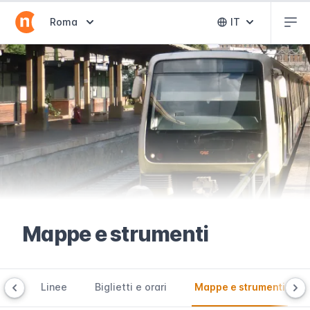
Abr
Abrir selector de destinos
Roma
IT
Abrir selector 
Mappe e strumenti
one
Linee
Biglietti e orari
Mappe e strumenti