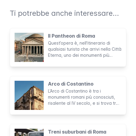
Ti potrebbe anche interessare...
Il Pantheon di Roma
Quest’opera è, nell'itinerario di
qualsiasi turista che arrivi nella Città
Eterna, uno dei monumenti più
iconici e imperdibili. Rappresenta
una delle poche costruzioni romane
ancora perfettamente intatte che
racchiude secoli di storia, arte,
Arco di Costantino
cultura e fine ingegneria edilizia.
L’Arco di Costantino è tra i
monumenti romani più conosciuti,
risalente al IV secolo, e si trova tra
il Colosseo ed il Foro Romano. Le
decorazioni sono spettacolari: un
incontro di stili e tradizioni
provenienti da vari periodi della
Treni suburbani di Roma
storia Romana.