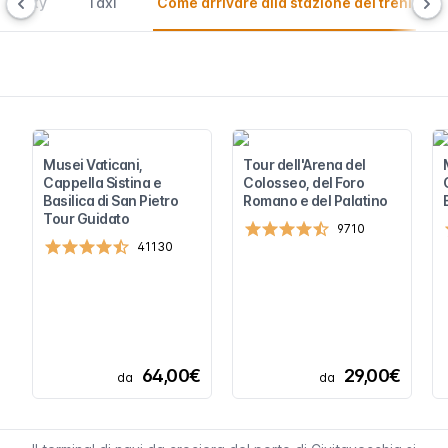
ntercity
Taxi
Come arrivare alla stazione dei treni
Musei Vaticani,
Tour dell'Arena del
Cappella Sistina e
Colosseo, del Foro
Basilica di San Pietro
Romano e del Palatino
Tour Guidato
9710
41130
64,00€
29,00€
da
da