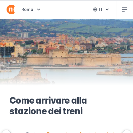
Abr
Abrir selector de destinos
Roma
IT
Abrir selector 
Come arrivare alla
stazione dei treni