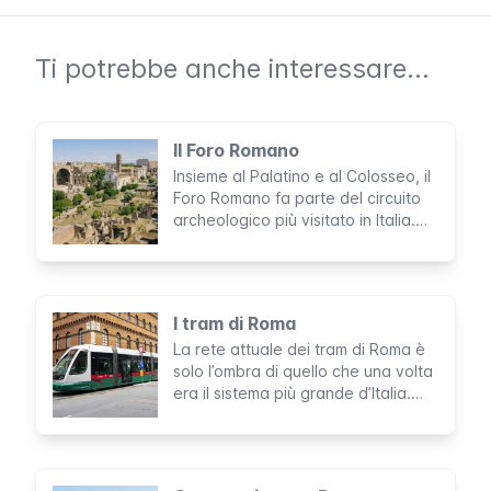
Ti potrebbe anche interessare...
Il Foro Romano
Insieme al Palatino e al Colosseo, il
Foro Romano fa parte del circuito
archeologico più visitato in Italia.
Nessun viaggio a Roma può dirsi
completo senza una visita a questo
maestoso complesso nel cuore
della Città Eterna.
I tram di Roma
La rete attuale dei tram di Roma è
solo l’ombra di quello che una volta
era il sistema più grande d’Italia.
Con le sue 6 linee, copre appena
alcune zone della città, però può
essere di grande utilità per alcuni
percorsi specifici.