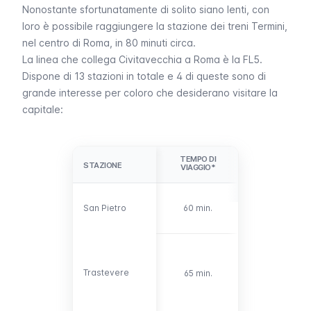
Nonostante sfortunatamente di solito siano lenti, con
loro è possibile raggiungere la stazione dei treni Termini,
nel centro di Roma, in 80 minuti circa.
La linea che collega Civitavecchia a Roma è la FL5.
Dispone di 13 stazioni in totale e 4 di queste sono di
grande interesse per coloro che desiderano visitare la
capitale:
TEMPO DI
DETTAGLI
STAZIONE
STAZIONE
VIAGGIO*
Si trova a 15
San Pietro
San Pietro
60 min.
minuti a piedi
dal Vaticano.
Stazione con
connessa alla
linea FL1 con
Trastevere
Trastevere
65 min.
collegamenti
per aeroporto
di Fiumicino.