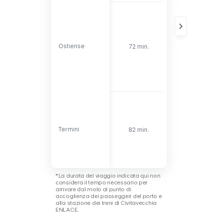
Collegamenti
con la
stazione
Piramide dell
linea B della
Ostiense
Ostiense
72 min.
metro. Ideale
per visitare la
zona del
Colosseo e
del Foro
Romano.
Principale
punto di
scambio di
Roma. In
Termini
Termini
82 min.
questa zona s
concentra una
grande
quantità di
hotel.
*La durata del viaggio indicata qui non
considera il tempo necessario per
arrivare dal molo al punto di
accoglienza dei passeggeri del porto e
alla stazione dei treni di Civitavecchia
ENLACE.