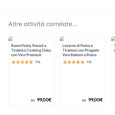
Altre attività correlate...
Roma Pasta, Ravioli e
Lezione di Pasta e
Tiramisù Cooking Class
Tiramisù con Pregiato
con Vino Premium
Vino Italiano a Roma
176
174
99,00€
99,00€
da
da