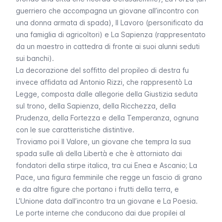
guerriero che accompagna un giovane all’incontro con
una donna armata di spada),
Il Lavoro
(personificato da
una famiglia di agricoltori) e
La Sapienza
(rappresentato
da un maestro in cattedra di fronte ai suoi alunni seduti
sui banchi).
La decorazione del soffitto del propileo di destra fu
invece affidata ad Antonio Rizzi, che rappresentò
La
Legge
, composta dalle allegorie della
Giustizia
seduta
sul trono, della
Sapienza
, della
Ricchezza
, della
Prudenza
, della
Fortezza
e della
Temperanza
, ognuna
con le sue caratteristiche distintive.
Troviamo poi
Il Valore
, un giovane che tempra la sua
spada sulle ali della
Libertà
e che è attorniato dai
fondatori della stirpe italica, tra cui Enea e Ascanio;
La
Pace
, una figura femminile che regge un fascio di grano
e da altre figure che portano i frutti della terra, e
L’Unione
data dall’incontro tra un giovane e
La Poesia
.
Le porte interne che conducono dai due propilei al