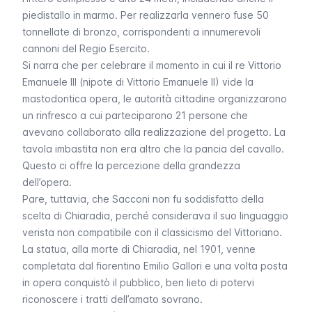
piedistallo in marmo. Per realizzarla vennero fuse 50
tonnellate di bronzo, corrispondenti a innumerevoli
cannoni del Regio Esercito.
Si narra che per celebrare il momento in cui il re Vittorio
Emanuele III (nipote di Vittorio Emanuele II) vide la
mastodontica opera, le autorità cittadine organizzarono
un rinfresco a cui parteciparono 21 persone che
avevano collaborato alla realizzazione del progetto. La
tavola imbastita non era altro che la pancia del cavallo.
Questo ci offre la percezione della grandezza
dell’opera.
Pare, tuttavia, che Sacconi non fu soddisfatto della
scelta di Chiaradia, perché considerava il suo linguaggio
verista non compatibile con il classicismo del Vittoriano.
La statua, alla morte di Chiaradia, nel 1901, venne
completata dal fiorentino Emilio Gallori e una volta posta
in opera conquistò il pubblico, ben lieto di potervi
riconoscere i tratti dell’amato sovrano.