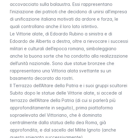
accovacciato sulla balaustra. Essi rappresentano
l’iniziazione dei patrioti che decidono di unirsi all’impresa
di unificazione italiana motivati da ardore e forza, le
quali controllano anche il loro lato istintivo.
Le
Vittorie alate
, di Edoardo Rubino a sinistra e di
Edoardo de Albertis a destra, oltre a rievocare i successi
militari e culturali dell’epoca romana, simboleggiano
anche la buona sorte che ha condotto alla realizzazione
dell’unità nazionale. Sono due statue bronzee che
rappresentano una Vittoria alata svettante su un
basamento decorato da rostri.
Il Terrazzo dell’Altare della Patria e i suoi gruppi scultorei
Subito dopo le statue delle Vittorie alate, si accede al
terrazzo dell’Altare della Patria (di cui si parlerà più
approfonditamente in seguito), prima piattaforma
sopraelevata del Vittoriano, che è dominata
centralmente dalla statua della dea Roma, già
approfondita, e dal sacello del Milite Ignoto (anche
questo spiegato successivamente).