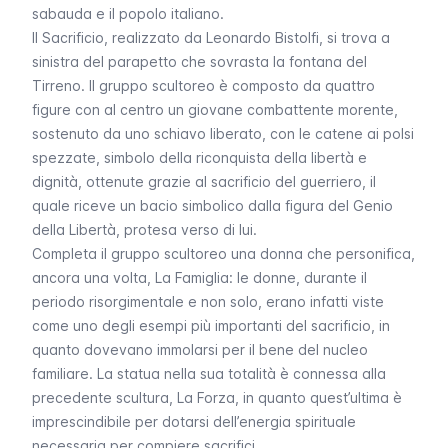
sabauda e il popolo italiano.
Il Sacrificio
, realizzato da Leonardo Bistolfi, si trova a
sinistra del parapetto che sovrasta la fontana del
Tirreno. Il gruppo scultoreo è composto da quattro
figure con al centro un giovane combattente morente,
sostenuto da uno schiavo liberato, con le catene ai polsi
spezzate, simbolo della riconquista della libertà e
dignità, ottenute grazie al sacrificio del guerriero, il
quale riceve un bacio simbolico dalla figura del
Genio
della Libertà,
protesa verso di lui.
Completa il gruppo scultoreo una donna che personifica,
ancora una volta,
La Famiglia
: le donne, durante il
periodo risorgimentale e non solo, erano infatti viste
come uno degli esempi più importanti del sacrificio, in
quanto dovevano immolarsi per il bene del nucleo
familiare. La statua nella sua totalità è connessa alla
precedente scultura,
La Forza
, in quanto quest’ultima è
imprescindibile per dotarsi dell’energia spirituale
necessaria per compiere sacrifici.