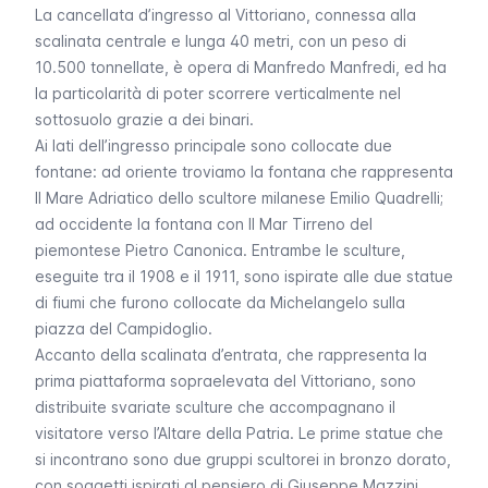
La cancellata d’ingresso al Vittoriano, connessa alla
scalinata centrale e lunga 40 metri, con un peso di
10.500 tonnellate, è opera di Manfredo Manfredi, ed ha
la particolarità di poter scorrere verticalmente nel
sottosuolo grazie a dei binari.
Ai lati dell’ingresso principale sono collocate due
fontane: ad oriente troviamo la fontana che rappresenta
Il Mare Adriatico
dello scultore milanese Emilio Quadrelli;
ad occidente la fontana con
Il Mar Tirreno
del
piemontese Pietro Canonica. Entrambe le sculture,
eseguite tra il 1908 e il 1911, sono ispirate alle due statue
di fiumi che furono collocate da Michelangelo sulla
piazza del Campidoglio.
Accanto della scalinata d’entrata, che rappresenta la
prima piattaforma sopraelevata del Vittoriano, sono
distribuite svariate sculture che accompagnano il
visitatore verso l’Altare della Patria. Le prime statue che
si incontrano sono due gruppi scultorei in bronzo dorato,
con soggetti ispirati al pensiero di Giuseppe Mazzini