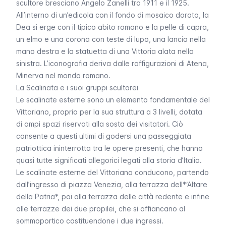
scultore bresciano Angelo Zanelli tra 1911 e il 1925.
All’interno di un’edicola con il fondo di mosaico dorato, la
Dea si erge con il tipico abito romano e la pelle di capra,
un elmo e una corona con teste di lupo, una lancia nella
mano destra e la statuetta di una Vittoria alata nella
sinistra. L’iconografia deriva dalle raffigurazioni di Atena,
Minerva nel mondo romano.
La Scalinata e i suoi gruppi scultorei
Le scalinate esterne sono un elemento fondamentale del
Vittoriano, proprio per la sua struttura a 3 livelli, dotata
di ampi spazi riservati alla sosta dei visitatori. Ciò
consente a questi ultimi di godersi una passeggiata
patriottica ininterrotta tra le opere presenti, che hanno
quasi tutte significati allegorici legati alla storia d’Italia.
Le scalinate esterne del Vittoriano conducono, partendo
dall’ingresso di piazza Venezia, alla terrazza dell*‘Altare
della Patria*, poi alla terrazza delle città redente e infine
alle terrazze dei due propilei, che si affiancano al
sommoportico costituendone i due ingressi.