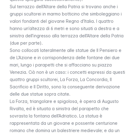
Sul terrazzo dell’Altare della Patria si trovano anche i
gruppi scultorei in marmo botticino che simboleggiano i
valori fondanti del giovane Regno d’Italia. I quattro
hanno un’altezza di 6 metri e sono situati a destra e a
sinistra dell’ingresso alla terrazza dell’Altare della Patria
(due per parte).
Sono collocati lateralmente alle statue de
Il Pensiero
e
de
L’Azione
e in corrispondenza delle fontane dei due
mari, lungo i parapetti che si affacciano su piazza
Venezia. Ciò non è un caso: i concetti espressi da questi
quattro gruppi scultorei,
La Forza, La Concordia, Il
Sacrificio e Il Diritto,
sono la conseguente derivazione
delle due statue sopra citate.
La Forza,
triangolare e spigolosa, è opera di Augusto
Rivalta, ed è situata a sinistra del parapetto che
sovrasta la fontana dell’Adriatico. La statua è
rappresentata da un giovane e possente centurione
romano che domina un balestriere medievale; e da un