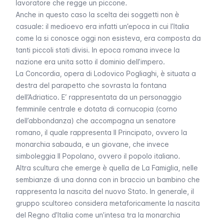
lavoratore che regge un piccone.
Anche in questo caso la scelta dei soggetti non è
casuale: il medioevo era infatti un’epoca in cui l’Italia
come la si conosce oggi non esisteva, era composta da
tanti piccoli stati divisi. In epoca romana invece la
nazione era unita sotto il dominio dell’impero.
La Concordia
, opera di Lodovico Pogliaghi, è situata a
destra del parapetto che sovrasta la fontana
dell’Adriatico. E’ rappresentata da un personaggio
femminile centrale e dotata di cornucopia (corno
dell’abbondanza) che accompagna un senatore
romano, il quale rappresenta Il Principato, ovvero la
monarchia sabauda, e un giovane, che invece
simboleggia Il Popolano, ovvero il popolo italiano.
Altra scultura che emerge è quella de
La Famiglia,
nelle
sembianze di una donna con in braccio un bambino che
rappresenta la nascita del nuovo Stato. In generale, il
gruppo scultoreo considera metaforicamente la nascita
del Regno d’Italia come un’intesa tra la monarchia