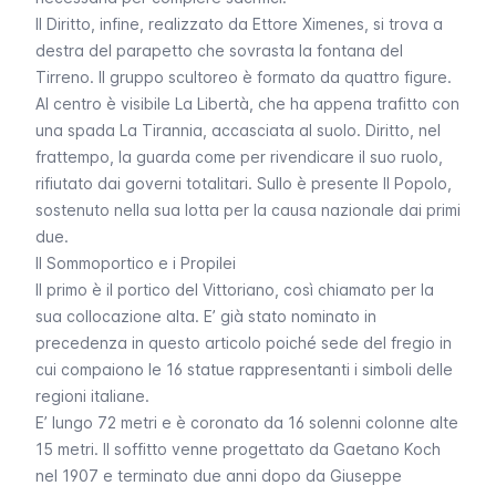
Il Diritto
, infine, realizzato da Ettore Ximenes, si trova a
destra del parapetto che sovrasta la fontana del
Tirreno. Il gruppo scultoreo è formato da quattro figure.
Al centro è visibile La
Libertà,
che ha appena trafitto con
una spada
La Tirannia,
accasciata al suolo.
Diritto,
nel
frattemp
o, la guarda come per rivendicare il suo ruolo,
rifiutato dai governi totalitari.
Sullo è presente
Il Popolo
,
sostenuto nella sua lotta per la causa nazionale dai primi
due.
Il Sommoportico e i Propilei
Il primo è il portico del Vittoriano, così chiamato per la
sua collocazione alta. E’ già stato nominato in
precedenza in questo articolo poiché sede del fregio in
cui compaiono le 16 statue rappresentanti i simboli delle
regioni italiane.
E’ lungo 72 metri e è coronato da 16 solenni colonne alte
15 metri. Il soffitto venne progettato da Gaetano Koch
nel 1907 e terminato due anni dopo da Giuseppe