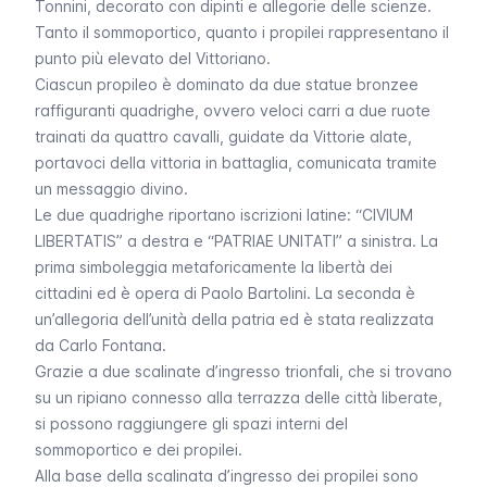
Tonnini, decorato con dipinti e allegorie delle scienze.
Tanto il sommoportico, quanto i propilei rappresentano il
punto più elevato del Vittoriano.
Ciascun propileo è dominato da due statue bronzee
raffiguranti quadrighe, ovvero veloci carri a due ruote
trainati da quattro cavalli, guidate da
Vittorie alate,
portavoci della vittoria in battaglia, comunicata tramite
un messaggio divino.
Le due quadrighe riportano iscrizioni latine: “CIVIUM
LIBERTATIS” a destra e “PATRIAE UNITATI” a sinistra. La
prima simboleggia metaforicamente la libertà dei
cittadini ed è opera di Paolo Bartolini. La seconda è
un’allegoria dell’unità della patria ed è stata realizzata
da Carlo Fontana.
Grazie a due scalinate d’ingresso trionfali, che si trovano
su un ripiano connesso alla terrazza delle città liberate,
si possono raggiungere gli spazi interni del
sommoportico e dei propilei.
Alla base della scalinata d’ingresso dei propilei sono