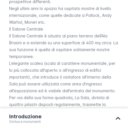
prospettive differenti.
Negli ultimi anni lo spazio ha ospitato mostre di livello
internazionale, come quelle dedicate a Pollock, Andy
Warhol, Monet etc.
Il Salone Centrale
Il Salone Centrale è situato al piano terreno dell’Ala
Brasini e si estende su una superficie di 400 mq circa. La
sua funzione è quella di ospitare solitamente mostre
temporanee.
L’elegante
scalea
(scala di carattere monumentale, per
lo più collocata all’aperto o all’ingresso di edifici
importanti), che introduce il visitatore all’interno della
Sala può essere utilizzata come area d’ingresso
all’esposizione ed è visibile dall’entrata del monumento.
Per via della sua forma quadrata, La Sala, dotata di
quattro pilastri disposti regolarmente, trasmette la
suggestione di un anello esterno e di una raccolta
Introduzione
porzione centrale. Ciò fa sì che lo spazio si presti a
Statue e monumenti
svariate declinazioni allestitive, che possono essere