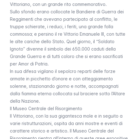
Vittoriano, con un grande rito commemorativo.
Sullo sfondo erano collocate le Bandiere di Guerra dei
Reggimenti che avevano partecipato al conflitto, le
truppe schierate, i reduci, i feriti, una grande folla
commossa; e persino il re Vittorio Emanuele III, con tutte
le alte cariche dello Stato. Quel giorno, il “Soldato
Ignoto” divenne il simbolo dei 650.000 caduti della
Grande Guerra e di tutti coloro che si erano sacrificati
per Amor di Patria.
In sua difesa vigilano il sepolcro reparti delle forze
armate in picchetto d’onore e con atteggiamento
solenne, stazionando giorno e notte, accompagnati
dalla fiamma eterna collocata sul braciere sotto l’Altare
della Nazione.
Il Museo Centrale del Risorgimento
Il Vittoriano, con la sua gigantesca mole e in seguito a
varie ristrutturazioni, ospita da anni mostre e eventi di
carattere storico e artistico. Il Museo Centrale del
Risorgimento rientra all’interno di queste aree espositive.