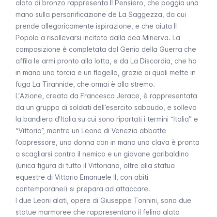
alato
di bronzo rappresenta
Il Pensiero
, che poggia una
mano sulla personificazione de
La Saggezza
, da cui
prende allegoricamente ispirazione, e che aiuta
Il
Popolo
a risollevarsi incitato dalla dea Minerva. La
composizione è completata dal
Genio della Guerra
che
affila le armi pronto alla lotta, e da
La Discordia
, che ha
in mano una torcia e un flagello, grazie ai quali mette in
fuga
La Tirannide
, che ormai è allo stremo.
L’
Azione
, creata da Francesco Jerace, è rappresentata
da un gruppo di soldati dell’esercito sabaudo, e solleva
la bandiera d’Italia su cui sono riportati i termini “
Italia
” e
“
Vittorio
”, mentre un Leone di Venezia abbatte
l’oppressore, una donna con in mano una clava è pronta
a scagliarsi contro il nemico e un giovane garibaldino
(unica figura di tutto il Vittoriano, oltre alla statua
equestre di Vittorio Emanuele II, con abiti
contemporanei) si prepara ad attaccare.
I due
Leoni alati
, opere di Giuseppe Tonnini, sono due
statue marmoree che rappresentano il felino alato