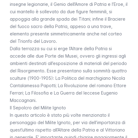
insegne legionarie, il
Genio dell’Amore di Patria e l’Eroe
, il
cui mantello è sollevato da due figure femminili, si
appoggia alla grande spada dei Titani; infine il
Braciere
del fuoco sacro della Patria,
appeso a una trave,
elemento presente simmetricamente anche nel corteo
del
Trionfo del Lavoro
.
Dalla terrazza su cui si erge l’Altare della Patria si
accede alle due Porte dei Musei, ovvero gli ingressi agli
ambienti destinati all’esposizione di materiali del periodo
del Risorgimento. Esse presentano sulla sommità quattro
sculture (1900-1905):
La Politica
del marchigiano Nicola
Cantalamessa Papotti;
La Rivoluzione
del romano Ettore
Ferrari;
La Filosofia
e
La Guerra
del leccese Eugenio
Maccagnani.
Il Sepolcro del
Milite Ignoto
In questo articolo è stato più volte menzionato il
personaggio del Milite Ignoto, per via dell’importanza di
quest’ultimo rispetto all’Altare della Patria e al Vittoriano
in generale. E’ importante quindi chiarire maggiormente il