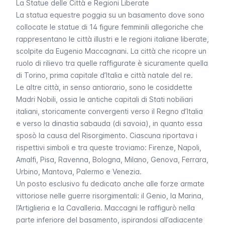
La Statue delle Città e Regioni Liberate
La statua equestre poggia su un basamento dove sono
collocate le statue di 14 figure femminili allegoriche che
rappresentano le città illustri e le regioni italiane liberate,
scolpite da Eugenio Maccagnani. La città che ricopre un
ruolo di rilievo tra quelle raffigurate è sicuramente quella
di Torino, prima capitale d’Italia e città natale del re.
Le altre città, in senso antiorario, sono le cosiddette
Madri Nobili,
ossia le antiche capitali di Stati nobiliari
italiani, storicamente convergenti verso il Regno d’Italia
e verso la dinastia sabauda (di savoia), in quanto essa
sposò la causa del Risorgimento. Ciascuna riportava i
rispettivi simboli e tra queste troviamo: Firenze, Napoli,
Amalfi, Pisa, Ravenna, Bologna, Milano, Genova, Ferrara,
Urbino, Mantova, Palermo e Venezia.
Un posto esclusivo fu dedicato anche alle forze armate
vittoriose nelle guerre risorgimentali:
il Genio, la Marina,
l’Artiglieria e la Cavalleria
. Maccagni le raffigurò nella
parte inferiore del basamento, ispirandosi all’adiacente