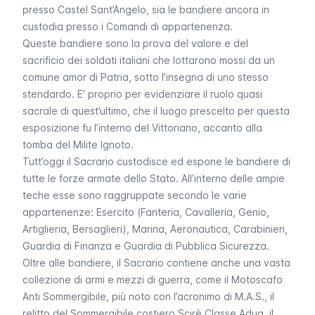
presso Castel Sant’Angelo, sia le bandiere ancora in
custodia presso i Comandi di appartenenza.
Queste bandiere sono la prova del valore e del
sacrificio dei soldati italiani che lottarono mossi da un
comune amor di Patria, sotto l’insegna di uno stesso
stendardo. E’ proprio per evidenziare il ruolo quasi
sacrale di quest’ultimo, che il luogo prescelto per questa
esposizione fu l’interno del Vittoriano, accanto alla
tomba del Milite Ignoto.
Tutt’oggi il Sacrario custodisce ed espone le bandiere di
tutte le forze armate dello Stato. All’interno delle ampie
teche esse sono raggruppate secondo le varie
appartenenze: Esercito (Fanteria, Cavalleria, Genio,
Artiglieria, Bersaglieri), Marina, Aeronautica, Carabinieri,
Guardia di Finanza e Guardia di Pubblica Sicurezza.
Oltre alle bandiere, il Sacrario contiene anche una vasta
collezione di armi e mezzi di guerra, come il Motoscafo
Anti Sommergibile, più noto con l’acronimo di M.A.S., il
relitto del Sommergibile costiero Scirè Classe Adua, il