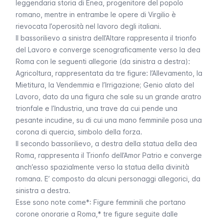
leggendaria storia di Enea, progenitore del popolo
romano, mentre in entrambe le opere di Virgilio è
rievocata l’operosità nel lavoro degli italiani.
Il bassorilievo a sinistra dell’Altare rappresenta il trionfo
del
Lavoro
e converge scenograficamente verso la dea
Roma con le seguenti allegorie (da sinistra a destra):
Agricoltura,
rappresentata da tre figure: l’Allevamento, la
Mietitura, la Vendemmia e l’Irrigazione;
Genio alato del
Lavoro, dato
da una figura che sale su un grande aratro
trionfale e l’
Industria
, una trave da cui pende una
pesante incudine, su di cui una mano femminile posa una
corona di quercia, simbolo della forza.
Il secondo bassorilievo, a destra della statua della dea
Roma, rappresenta il
Trionfo dell’Amor Patrio
e converge
anch’esso spazialmente verso la statua della divinità
romana. E’ composto da alcuni personaggi allegorici, da
sinistra a destra.
Esse sono note come*: Figure femminili che portano
corone onorarie a Roma,* tre figure seguite dalle