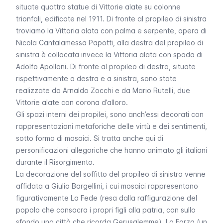
situate quattro statue di Vittorie alate su colonne
trionfali, edificate nel 1911. Di fronte al propileo di sinistra
troviamo la
Vittoria alata con palma e serpente,
opera di
Nicola Cantalamessa Papotti, alla destra del propileo di
sinistra è collocata invece la
Vittoria alata con spada
di
Adolfo Apolloni. Di fronte al propileo di destra, situate
rispettivamente a destra e a sinistra, sono state
realizzate da Arnaldo Zocchi e da Mario Rutelli, due
Vittorie alate con corona d’alloro.
Gli spazi interni dei propilei, sono anch’essi decorati con
rappresentazioni metaforiche delle virtù e dei sentimenti,
sotto forma di mosaici. Si tratta anche qui di
personificazioni allegoriche che hanno animato gli italiani
durante il Risorgimento.
La decorazione del soffitto del propileo di sinistra venne
affidata a Giulio Bargellini, i cui mosaici rappresentano
figurativamente
La Fede
(resa dalla raffigurazione del
popolo che consacra i propri figli alla patria, con sullo
sfondo una città che ricorda Gerusalemme),
La Forza
(un