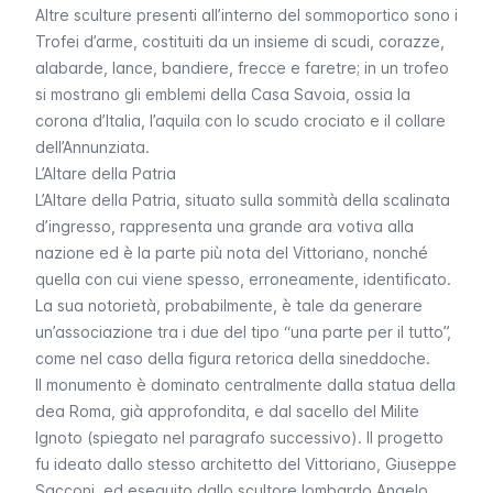
Altre sculture presenti all’interno del sommoportico sono i
Trofei d’arme, costituiti da un insieme di scudi, corazze,
alabarde, lance, bandiere, frecce e faretre; in un trofeo
si mostrano gli emblemi della Casa Savoia, ossia la
corona d’Italia, l’aquila con lo scudo crociato e il collare
dell’Annunziata.
L’Altare della Patria
L’Altare della Patria, situato sulla sommità della scalinata
d’ingresso, rappresenta una grande ara votiva alla
nazione ed è la parte più nota del Vittoriano, nonché
quella con cui viene spesso, erroneamente, identificato.
La sua notorietà, probabilmente, è tale da generare
un’associazione tra i due del tipo “una parte per il tutto”,
come nel caso della figura retorica della sineddoche.
Il monumento è dominato centralmente dalla statua della
dea Roma, già approfondita, e dal sacello del Milite
Ignoto (spiegato nel paragrafo successivo). Il progetto
fu ideato dallo stesso architetto del Vittoriano, Giuseppe
Sacconi, ed eseguito dallo scultore lombardo Angelo