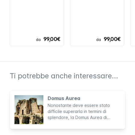
99,00€
99,00€
da
da
Ti potrebbe anche interessare...
Domus Aurea
Nonostante deve essere stato
difficile superarla in termini di
splendore, la Domus Aurea di
Nerone non è molto conosciuta. Le
rovine sotterranee del magnifico