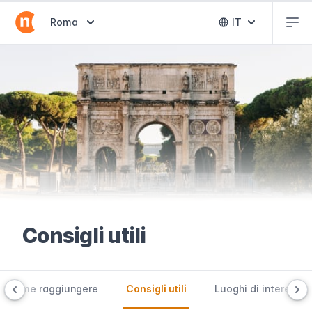
Abr
Abrir selector de destinos
Roma
IT
Abrir selector 
Consigli utili
 e come raggiungere
Consigli utili
Luoghi di interesse 