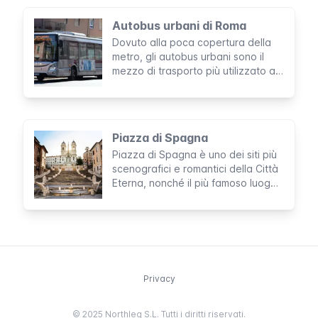
complesso, oggi possono essere
visitate grazie alla prenotazione di
Autobus urbani di Roma
un tour.
Dovuto alla poca copertura della
metro, gli autobus urbani sono il
mezzo di trasporto più utilizzato a
Roma. E’ molto probabile che
debba prendere un autobus
durante la tua permanenza, per cui
è importante che tu conosca alcuni
Piazza di Spagna
dei dettagli basici circa il
Piazza di Spagna è uno dei siti più
funzionamento di questo mezzo.
scenografici e romantici della Città
Eterna, nonché il più famoso luogo
di ritrovo di Roma. La sua fantastica
scenografia fa da cornice a
spettacoli, sfilate di moda, eventi
mondani, decorazioni floreali.
Privacy
© 2025 Northleg S.L. Tutti i diritti riservati.