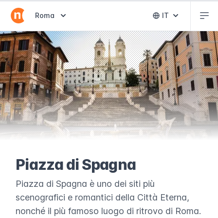
Abr
Abrir selector de destinos
Roma
IT
Abrir selector 
Piazza di Spagna
Piazza di Spagna è uno dei siti più
scenografici e romantici della Città Eterna,
nonché il più famoso luogo di ritrovo di Roma.