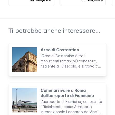
Ti potrebbe anche interessare...
Arco di Costantino
L’Arco di Costantino è tra i
monumenti romani più conosciuti,
risalente al IV secolo, e si trova tra
il Colosseo ed il Foro Romano. Le
decorazioni sono spettacolari: un
incontro di stili e tradizioni
provenienti da vari periodi della
Come arrivare a Roma
storia Romana.
dall’aeroporto di Fiumicino
L’aeroporto di Fiumicino, conosciuto
ufficialmente come Aeroporto
Internazionale Leonardo da Vinci è