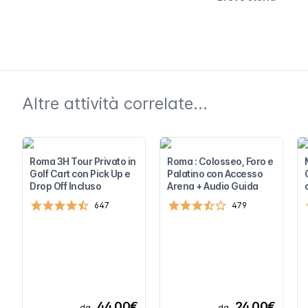
Altre attività correlate...
Roma 3H Tour Privato in
Roma : Colosseo, Foro e
Golf Cart con Pick Up e
Palatino con Accesso
Drop Off Incluso
Arena + Audio Guida
647
479
44,00€
24,00€
da
da