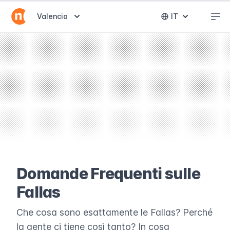
Abr
Abrir selector de destinos
Valencia
IT
Abrir selector 
Domande Frequenti sulle
Fallas
Che cosa sono esattamente le Fallas? Perché
la gente ci tiene così tanto? In cosa