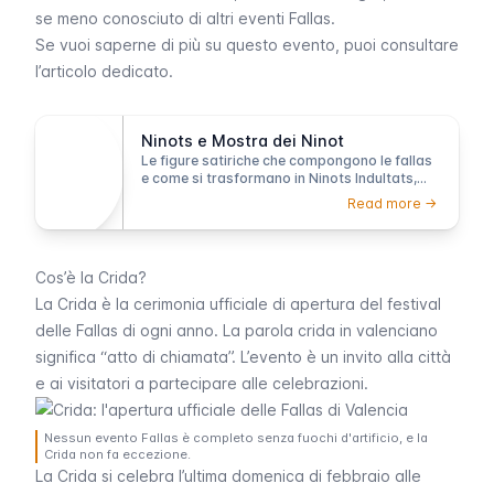
se meno conosciuto di altri eventi
Fallas
.
Se vuoi saperne di più su questo evento, puoi consultare
l’articolo dedicato.
Ninots e Mostra dei Ninot
Le figure satiriche che compongono le fallas
e come si trasformano in Ninots Indultats,
salvati dalle fiamme dal voto del pubblico
Read more ->
Cos’è la Crida?
La
Crida
è la cerimonia ufficiale di apertura del festival
delle
Fallas
di ogni anno. La parola
crida
in valenciano
significa “atto di chiamata”. L’evento è un invito alla città
e ai visitatori a partecipare alle celebrazioni.
Nessun evento Fallas è completo senza fuochi d'artificio, e la
Crida non fa eccezione.
La
Crida
si celebra l’ultima domenica di febbraio alle