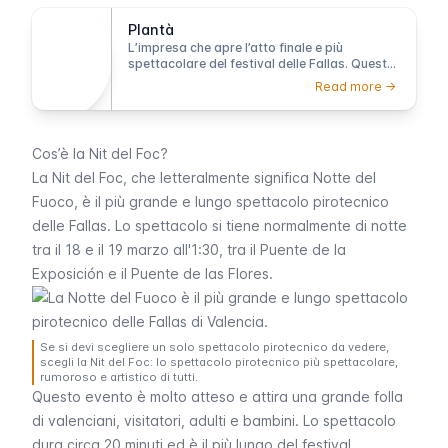
Plantà
L’impresa che apre l’atto finale e più
spettacolare del festival delle Fallas. Questo
è momento in cui le sculture si presentano
Read more ->
finalmente alla città.
Cos’è la Nit del Foc?
La
Nit del Foc
, che letteralmente significa Notte del
Fuoco, è il più grande e lungo spettacolo pirotecnico
delle
Fallas
. Lo spettacolo si tiene normalmente di notte
tra il 18 e il 19 marzo all'1:30, tra il
Puente de la
Exposición
e il
Puente de las Flores
.
Se si devi scegliere un solo spettacolo pirotecnico da vedere,
scegli la Nit del Foc: lo spettacolo pirotecnico più spettacolare,
rumoroso e artistico di tutti.
Questo evento è molto atteso e attira una grande folla
di valenciani, visitatori, adulti e bambini. Lo spettacolo
dura circa 20 minuti ed è il più lungo del festival.