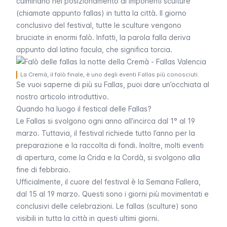
culminano nel posizionamento di imponenti sculture
(chiamate appunto
fallas
) in tutta la città. Il giorno
conclusivo del festival, tutte le sculture vengono
bruciate in enormi falò. Infatti, la parola
falla
deriva
appunto dal latino
facula
, che significa torcia.
La Cremà, il falò finale, è uno degli eventi Fallas più conosciuti.
Se vuoi saperne di più su
Fallas
, puoi dare un’occhiata al
nostro articolo introduttivo.
Quando ha luogo il festical delle Fallas?
Le
Fallas
si svolgono ogni anno all’incirca dal 1° al 19
marzo. Tuttavia, il festival richiede tutto l’anno per la
preparazione e la raccolta di fondi. Inoltre, molti eventi
di apertura, come la
Crida
e la
Cordà
, si svolgono alla
fine di febbraio.
Ufficialmente, il cuore del festival è la
Semana Fallera
,
dal 15 al 19 marzo. Questi sono i giorni più movimentati e
conclusivi delle celebrazioni. Le
fallas
(sculture) sono
visibili in tutta la città in questi ultimi giorni.