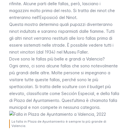
rifinite. Alcune parti delle
fallas
, però, lasciano i
magazzini molto prima del resto. Si tratta dei
ninot
che
entreranno nell’
Exposició del Ninot
.
Questa mostra determina quali pupazzi diventeranno
ninot indultats
e saranno risparmiati dalle fiamme. Tutti
gli altri
ninot
verranno restituiti alle loro
fallas
prima di
essere sistemati nelle strade. È possibile vedere tutti i
ninot
vincitori (dal 1934) nel Museu Faller.
Dove sono le fallas più belle e grandi a Valencia?
Ogni anno, ci sono alcune
fallas
che sono notevolmente
più grandi delle altre. Molte persone si impegnano a
visitare tutte queste
fallas
, perché sono le più
spettacolari. Si tratta delle sculture con il budget più
elevato, classificate come
Sección Especial
, e della
falla
di
Plaza del Ayuntamiento
. Quest’ultima è chiamata
falla
municipal
e non compete in nessuna categoria.
La falla in Plaza de Ayuntamiento è sempre la più grande di
Valencia.