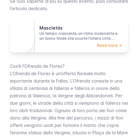
Se vuoi saperne di più su questo evento, puoi consultare
l’articolo dedicato.
Mascletás
Un tempo crescente, un ritmo incessante e
un tuono finale che scuote l'intera città.
Questo è il promemoria quotidiano delle
Read more ->
Fallas.
Cos’è l’Ofrenda de Flores?
L’
Ofrenda de Flores
è un’offerta floreale molto
importante durante le
Fallas
. L’
Ofrenda
consiste in una
sfilata di centinaia di
falleras
e
falleros
in onore della
patrona di Valencia, la Vergine degli Abbandonati. Per
due giorni, le strade della città si riempiono di
falleros
nei
loro
abiti tradizionali
. Ognuno di loro porta dei fiori come
dono alla Vergine. Alla fine del percorso, i mazzi di fiori
offerti vengono usati per formare il manto che copre
l’enorme statua della Vergine, situata in Plaça de la Mare