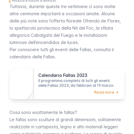
musica e fuochi d'artificio.
Tuttavia, durante queste tre settimane ci sono molte
altre cerimonie importanti e occasioni amate. Alcune
delle più note sono l’offerta floreale
Ofrenda de Flores
,
lo spettacolo pirotecnico della
Nit del Foc
, la sfilata
allegorica
Cabalgata del Fuego
e le installazioni
luminose dell’
encendidos de luces
.
Per conoscere tutti gli eventi delle
Fallas
, consulta il
calendario delle
Fallas
.
Calendario Fallas 2023
Il programma completo di tutti gli eventi
delle Fallas 2023, da febbraio al 19 marzo.
Read more ->
Cosa sono esattamente le fallas?
Le
fallas
sono sculture di grandi dimensioni, solitamente
realizzate in cartapesta, legno e altri materiali leggeri
come polistirolo espanso o sughero. Lo scopo di queste