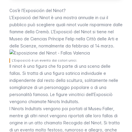
Cos’è l’Exposición del Ninot?
L’
Exposició del Ninot
è una mostra annuale in cui il
pubblico può scegliere quali
ninot
vuole risparmiare dalle
fiamme della
Cremà
. L’
Exposició del Ninot
si tiene nel
Museo de Ciencias Príncipe Felip nella Città delle Arti e
delle Scienze, normalmente da febbraio al 14 marzo.
L'Exposiciò è un evento dai colori unici.
Il
ninot
è una figura che fa parte di una scena delle
fallas
. Si tratta di una figura satirica individuale e
indipendente dal resto della scultura, solitamente nelle
somiglianze di un personaggio popolare o di una
personalità famosa. Le figure vincitrici dell’
Exposiciò
vengono chiamate
Ninots Indultats
.
I
Ninots Indultats
vengono poi portati al
Museu Faller
,
mentre gli altri
ninot
vengono riportati alle loro
fallas
di
origine in un atto chiamato
Recogida del Ninot
. Si tratta
di un evento molto festoso, rumoroso e allegro, anche