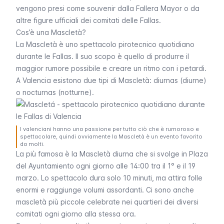
vengono presi come souvenir dalla
Fallera Mayor
o da
altre figure ufficiali dei comitati delle
Fallas
.
Cos’è una Mascletà?
La
Mascletà
è uno spettacolo pirotecnico quotidiano
durante le
Fallas
. Il suo scopo è quello di produrre il
maggior rumore possibile e creare un ritmo con i petardi.
A Valencia esistono due tipi di Mascletà:
diurnas
(diurne)
o
nocturnas
(notturne).
I valenciani hanno una passione per tutto ciò che è rumoroso e
spettacolare, quindi ovviamente la Mascletà è un evento favorito
da molti.
La più famosa è la
Mascletà diurna
che si svolge in Plaza
del Ayuntamiento ogni giorno alle 14:00 tra il 1° e il 19
marzo. Lo spettacolo dura solo 10 minuti, ma attira folle
enormi e raggiunge volumi assordanti. Ci sono anche
mascletà
più piccole celebrate nei quartieri dei diversi
comitati ogni giorno alla stessa ora.