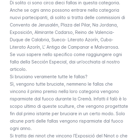
Di solito ci sono circa dieci
fallas
in questa categoria.
Anche se ogni anno possono entrare nella categoria
nuovi partecipanti, di solito si tratta delle commissioni di
Convento de Jerusalén, Plaza del Pilar, Na Jordana,
Exposición, Almirante Cadarso, Reino de Valencia-
Duque de Calabria, Sueca- Literato Azorín, Cuba-
Literato Azorín, L’ Antiga de Campanar
e
Malvarrosa
.
Se vuoi sapere nello specifico come raggiungere ogni
falla
della
Sección Especial
, dai un’occhiata al nostro
articolo.
Si bruciano veramente tutte le fallas?
Sì, vengono tutte bruciate, nemmeno le
fallas
che
vincono il primo premio nella loro categoria vengono
risparmiate dal fuoco durante la
Cremà
. Infatti il falò è lo
scopo ultimo di queste sculture, che vengono progettate
fin dal primo istante per bruciare in un certo modo. Solo
alcune parti delle
fallas
vengono risparmiate dal fuoco
ogni anno.
Si tratta dei
ninot
che vincono l’
Exposició del Ninot
o che