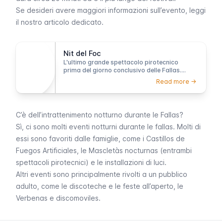
Se desideri avere maggiori informazioni sull’evento, leggi
il nostro articolo dedicato.
Nit del Foc
L'ultimo grande spettacolo pirotecnico
prima del giorno conclusivo delle Fallas.
Venti minuti di colori e luci danzanti che
Read more ->
esplodono nel cielo buio di Valencia.
C’è dell’intrattenimento notturno durante le Fallas?
Sì, ci sono molti eventi notturni durante le
fallas
. Molti di
essi sono favoriti dalle famiglie, come i
Castillos de
Fuegos Artificiales
, le
Mascletàs nocturnas
(entrambi
spettacoli pirotecnici) e le
installazioni di luci
.
Altri eventi sono principalmente rivolti a un pubblico
adulto, come le discoteche e le feste all’aperto, le
Verbenas e discomoviles
.