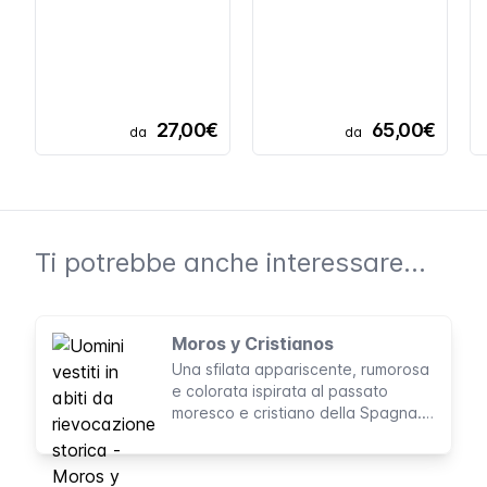
27,00€
65,00€
da
da
Ti potrebbe anche interessare...
Moros y Cristianos
Una sfilata appariscente, rumorosa
e colorata ispirata al passato
moresco e cristiano della Spagna.
Cavalli, danzatori e rievocazioni di
battaglie animano le strade di
Valencia.