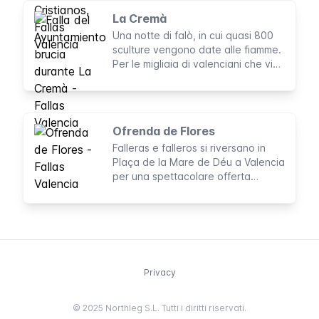
La Cremà
Una notte di falò, in cui quasi 800
sculture vengono date alle fiamme.
Per le migliaia di valenciani che vi
assistono ogni anno, la Cremà è
molto più di una cerimonia di
chiusura per le Fallas.
Ofrenda de Flores
Falleras e falleros si riversano in
Plaça de la Mare de Déu a Valencia
per una spettacolare offerta
floreale alla patrona della città, la
Vergine degli Abbandonati
Privacy
© 2025 Northleg S.L. Tutti i diritti riservati.