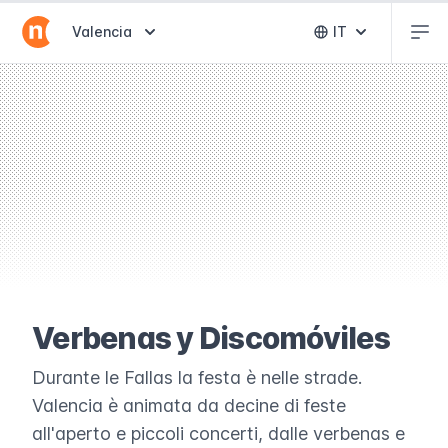
Abr
Abrir selector de destinos
Valencia
IT
Abrir selector 
Verbenas y Discomóviles
Durante le Fallas la festa è nelle strade.
Valencia è animata da decine di feste
all'aperto e piccoli concerti, dalle verbenas e