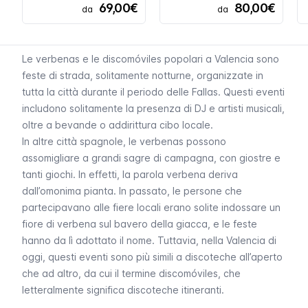
69,00€
80,00€
da
da
Le
verbenas
e le
discomóviles
popolari a Valencia sono
feste di strada, solitamente notturne, organizzate in
tutta la città durante il periodo delle
Fallas
. Questi eventi
includono solitamente la presenza di DJ e artisti musicali,
oltre a bevande o addirittura cibo locale.
In altre città spagnole, le
verbenas
possono
assomigliare a grandi sagre di campagna, con giostre e
tanti giochi. In effetti, la parola
verbena
deriva
dall’omonima pianta. In passato, le persone che
partecipavano alle fiere locali erano solite indossare un
fiore di verbena sul bavero della giacca, e le feste
hanno da lì adottato il nome. Tuttavia, nella Valencia di
oggi, questi eventi sono più simili a discoteche all’aperto
che ad altro, da cui il termine
discomóviles
, che
letteralmente significa discoteche itineranti.