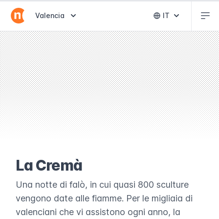
Abr
Abrir selector de destinos
Valencia
IT
Abrir selector 
La Cremà
Una notte di falò, in cui quasi 800 sculture
vengono date alle fiamme. Per le migliaia di
valenciani che vi assistono ogni anno, la