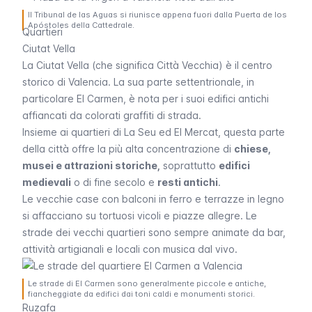
Il Tribunal de las Aguas si riunisce appena fuori dalla Puerta de los
Apóstoles della Cattedrale.
Quartieri
Ciutat Vella
La Ciutat Vella (che significa Città Vecchia) è il centro
storico di Valencia. La sua parte settentrionale, in
particolare El Carmen, è nota per i suoi edifici antichi
affiancati da colorati graffiti di strada.
Insieme ai quartieri di
La Seu
ed
El Mercat
, questa parte
della città offre la più alta concentrazione di
chiese,
musei e attrazioni storiche,
soprattutto
edifici
medievali
o di fine secolo e
resti antichi
.
Le vecchie case con balconi in ferro e terrazze in legno
si affacciano su tortuosi vicoli e piazze allegre. Le
strade dei vecchi quartieri sono sempre animate da bar,
attività artigianali e locali con musica dal vivo.
Le strade di El Carmen sono generalmente piccole e antiche,
fiancheggiate da edifici dai toni caldi e monumenti storici.
Ruzafa