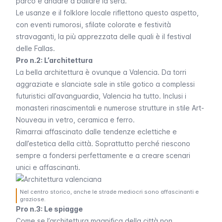
parco e andare a ballare la sera.
Le usanze e il folklore locale riflettono questo aspetto,
con eventi rumorosi, sfilate colorate e festività
stravaganti, la più apprezzata delle quali è il festival
delle
Fallas
.
Pro n.2: L’architettura
La bella architettura è ovunque a Valencia. Da
torri
aggraziate e slanciate sale in stile gotico
a
complessi
futuristici all’avanguardia
, Valencia ha tutto. Inclusi i
monasteri rinascimentali e numerose strutture in stile Art-
Nouveau in vetro, ceramica e ferro.
Rimarrai affascinato dalle tendenze eclettiche e
dall’estetica della città. Soprattutto perché riescono
sempre a fondersi perfettamente e a creare scenari
unici e affascinanti.
Nel centro storico, anche le strade mediocri sono affascinanti e
graziose.
Pro n.3: Le spiagge
Come se l’architettura magnifica della città non