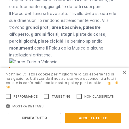
cui è facilmente raggiungibile da tutti i suoi punti.
Il Parco del Turia si trova sotto il livello della strada e le
sue dimensioni lo rendono estremamente vario. Vi si
trovano
grandi prati, aree boschive, palestre
all’aperto, giardini fioriti, stagni, piste da corsa,
parchi giochi, piste ciclabili
e persino splendidi
monumenti
come il Palau de la Musica e alcune
installazioni artistiche.
Il parco del Turia è attraversato da diversi ponti che collegano le
×
due parti di Valencia.
Northleg utilizza i cookie per migliorare la tua esperienza di
navigazione. Utilizzando il nostro sito web acconsenti a tutti i
Jardines del Real
cookie in conformità con la nostra policy per i cookie.
Leggi di
I Jardines del Real, chiamati anche
Viveros
, sono uno dei
più
giardini più grandi e più curati della città. Il parco
PERFORMANCE
TARGETING
NON CLASSIFICATI
presenta diverse aree, alcune dedicate a percorsi
MOSTRA DETTAGLI
pedonali più strutturati,
sentieri tra gli alberi, voliere e
piccole fontane
. Altre sono più aperte, con
prati
Introduzione
RIFIUTA TUTTO
ACCETTA TUTTO
informali e grandi alberi ombrosi
.
Tutto quello che c'è da sapere su Valencia
Verso il centro dei Giardini Reali si trovano anche alcuni