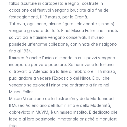
fallas
(sculture in cartapesta e legno) costruite in
occasione del festival vengono bruciate alla fine dei
festeggiamenti, il 19 marzo, per la
Cremà
.
Tuttavia, ogni anno, alcune figure selezionate (i
ninots
)
vengono graziate dal falò. È nel Museu Faller che i
ninots
salvati dalle fiamme vengono conservati. Il museo
possiede un’enorme collezione, con
ninots
che risalgono
fino al 1934.
Il museo è anche l’unico al mondo in cui i pezzi vengono
incorporati per voto popolare. Se hai invece la fortuna
di trovarti a Valencia tra la fine di febbraio e il 14 marzo,
puoi andare a vedere l’
Exposició del Ninot
. È qui che
vengono selezionati i
ninot
che andranno a finire nel
Museu Faller
.
Museo Valenciano de la Ilustración y de la Modernidad
Il Museo Valenciano dell’Illuminismo e della Modernità,
abbreviato in
MuVIM
, è un museo insolito. È dedicato alle
idee e al loro patrimonio immateriale anziché a manufatti
fisici.