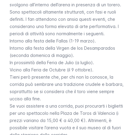
svolgono all’interno dell’arena in presenza di un
torero
.
Sono spettacoli altamente strutturati, con fasi e ruoli
definiti. I fan attendono con ansia questi eventi, che
considerano una forma elevata di arte performativa. I
periodi di attività sono normalmente i seguenti.
Intorno alla festa delle
Fallas
(1-19 marzo).
Intorno alla festa della
Virgen de los Desamparados
(seconda domenica di maggio).
In prossimità della
Feria de Julio
(a luglio).
Vicino alla
Feria de Octubre
(il 9 ottobre).
Tieni però presente che, per chi non la conosce, la
corrida
può sembrare una tradizione crudele e barbara,
soprattutto se si considera che il toro viene sempre
ucciso alla fine.
Se vuoi assistere a una
corrida
, puoi procurarti i biglietti
per uno spettacolo nella
Plaza de Toros
di Valencia (i
prezzi variano da 15,00 € a 40,00 €). Altrimenti, è
possibile visitare l’arena vuota e il suo museo al di fuori
della stagione delle
corridas
.