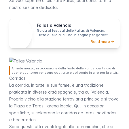
Se vuoi saperne di più sulle
Fallas
, puoi consultare la
nostra sezione dedicata.
Fallas a Valencia
Guida al festival delle Fallas di Valencia.
Tutto quello di cui hai bisogno per goderti
una delle festività più sorprendenti della
Read more ->
Spagna
A metà marzo, in occasione della festa delle Fallas, centinaia di
scene scultoree vengono costruite e collocate in giro per la città..
Corridas
La
corrida
, in tutte le sue forme, è una tradizione
praticata in diverse città spagnole, tra cui Valencia.
Proprio vicino alla stazione ferroviaria principale si trova
la Plaza de Toros, l’arena locale. Qui, in occasioni
specifiche, si celebrano le
corridas de toros
,
novilladas
e
becerradas
.
Sono questi tutti eventi legati alla tauromachia, che si