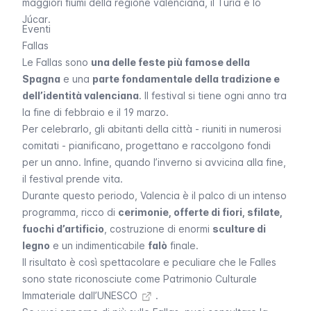
maggiori fiumi della regione valenciana, il
Turia
e lo
Júcar
.
Eventi
Fallas
Le
Fallas
sono
una delle feste più famose della
Spagna
e una
parte fondamentale della tradizione e
dell’identità valenciana
. Il festival si tiene ogni anno tra
la fine di febbraio e il 19 marzo.
Per celebrarlo, gli abitanti della città - riuniti in numerosi
comitati - pianificano, progettano e raccolgono fondi
per un anno. Infine, quando l’inverno si avvicina alla fine,
il festival prende vita.
Durante questo periodo, Valencia è il palco di un intenso
programma, ricco di
cerimonie, offerte di fiori, sfilate,
fuochi d’artificio
, costruzione di enormi
sculture di
legno
e un indimenticabile
falò
finale.
Il risultato è così spettacolare e peculiare che le
Falles
sono state riconosciute come
Patrimonio Culturale
Immateriale dall’UNESCO
.