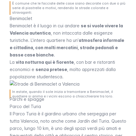
È comune che le facciate delle case siano decorate con due o più
serie di piastrelle a motivi, rendendo le strade colorate e
stravaganti.
Benimaclet
Benimaclet è il luogo in cui andare
se si vuole vivere la
Valencia autentica
, non intaccata dalle esigenze
turistiche. L’intero quartiere ha un’
atmosfera informale
e cittadina, con molti mercatini, strade pedonali e
basse case bianche
.
La
vita notturna qui è fiorente
, con bar e ristoranti
economici e
senza pretese
, molto apprezzati dalla
popolazione studentesca.
In estate, quando il sole inizia a tramontare a Benimaclet, il
quartiere si anima e i vicini escono a chiacchierare tra loro.
Parchi e spiagge
Parco del Turia
Il Parco Turia è il giardino urbano che serpeggia per
tutta Valencia, noto anche come Jardín del Turia. Questo
parco, lungo 10 km, è uno degli spazi verdi più amati e
frequentati della città e abbraccia il centro storico, per