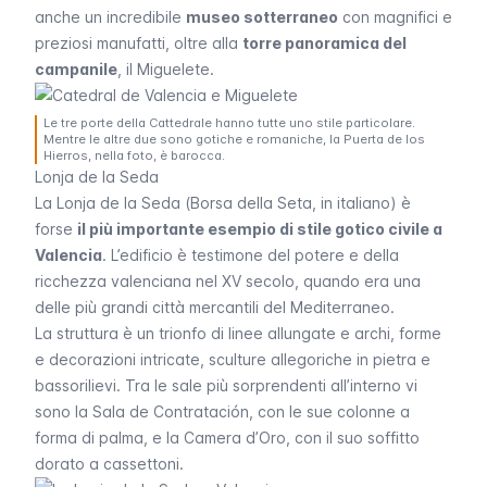
anche un incredibile
museo sotterraneo
con magnifici e
preziosi manufatti, oltre alla
torre panoramica del
campanile
, il
Miguelete
.
Le tre porte della Cattedrale hanno tutte uno stile particolare.
Mentre le altre due sono gotiche e romaniche, la Puerta de los
Hierros, nella foto, è barocca.
Lonja de la Seda
La
Lonja de la Seda
(Borsa della Seta, in italiano) è
forse
il più importante esempio di stile gotico civile a
Valencia
. L’edificio è testimone del potere e della
ricchezza valenciana nel XV secolo, quando era una
delle più grandi città mercantili del Mediterraneo.
La struttura è un trionfo di linee allungate e archi, forme
e decorazioni intricate, sculture allegoriche in pietra e
bassorilievi. Tra le sale più sorprendenti all’interno vi
sono la
Sala de Contratación
, con le sue colonne a
forma di palma, e la Camera d’Oro, con il suo soffitto
dorato a cassettoni.