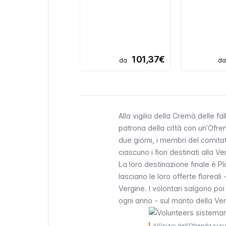
101,37€
da
d
Alla vigilia della
Cremà
delle
fal
patrona della città con un’
Ofre
due giorni, i membri del comitat
ciascuno i fiori destinati alla Ve
La loro destinazione finale è
Pl
lasciano le loro offerte floreal
Vergine.
I volontari
salgono poi s
ogni anno - sul manto della Ver
All’inizio dell’Ofrenda si 