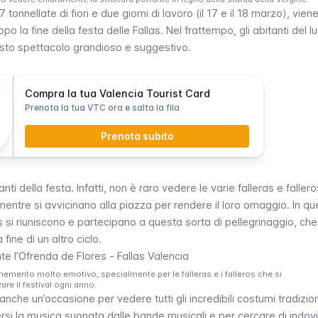
onnellate di fiori e due giorni di lavoro (il 17 e il 18 marzo), vien
opo la fine della festa delle
Fallas
. Nel frattempo, gli abitanti del 
to spettacolo grandioso e suggestivo.
Compra la tua Valencia Tourist Card
Prenota la tua VTC ora e salta la fila
Prenota subito
ti della festa. Infatti, non è raro vedere le varie
falleras
e
fallero
entre si avvicinano alla piazza per rendere il loro omaggio. In qu
s
si riuniscono e partecipano a questa sorta di pellegrinaggio, che
a fine di un altro ciclo.
memento molto emotivo, specialmente per le falleras e i falleros che si
re il festival ogni anno.
a anche un’occasione per vedere tutti gli incredibili costumi tradizion
rsi la musica suonata dalle bande musicali e per cercare di indov