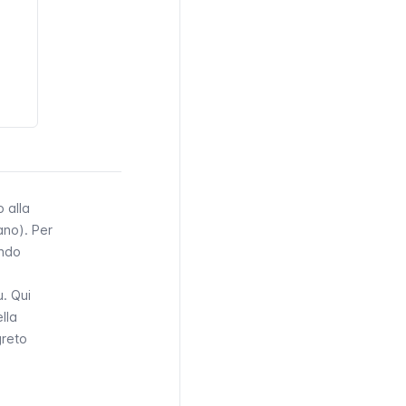
 alla
iano). Per
ando
u
. Qui
lla
greto