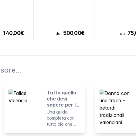
140,00€
500,00€
75
a
da
da
sare...
Tutto quello
che devi
sapere per le
tue prime
Una guida
Fallas
completa con
tutto ciò che
dovresti sapere