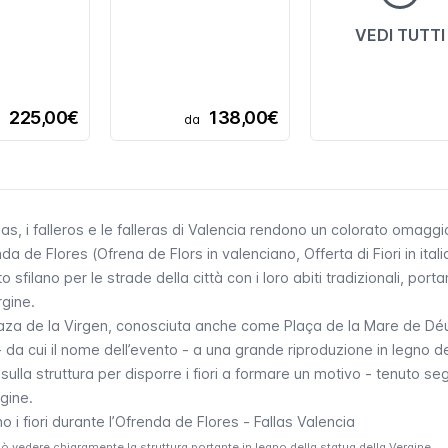
VEDI TUTTI
225,00€
138,00€
a
da
las
, i
falleros
e le
falleras
di Valencia rendono un colorato omaggio
nda de Flores
(
Ofrena de Flors
in valenciano, Offerta di Fiori in ital
o sfilano per le strade della città con i loro
abiti tradizionali
, port
rgine.
aza de la Virgen
, conosciuta anche come
Plaça de la Mare de Dé
i - da cui il nome dell’evento - a una grande riproduzione in legno de
ulla struttura per disporre i fiori a formare un motivo - tenuto se
gine.
può vedere chiaramente la struttura portante in legno della statua della Vergine.