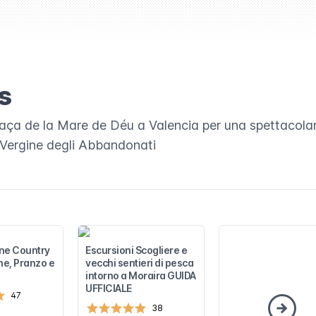
s
 Plaça de la Mare de Déu a Valencia per una spettacola
la Vergine degli Abbandonati
ne Country
Escursioni Scogliere e
ne, Pranzo e
vecchi sentieri di pesca
intorno a Moraira GUIDA
UFFICIALE
47
38