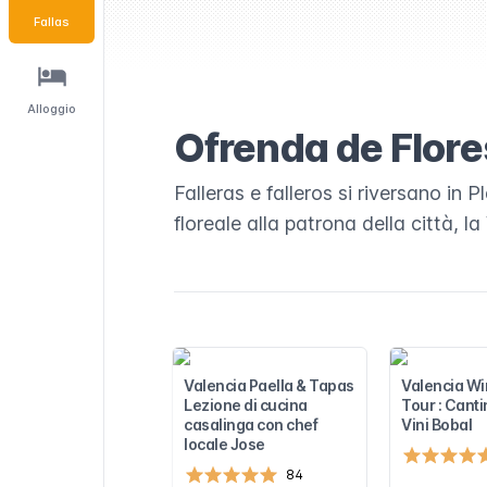
Flores
Fallas
a Fallas di
Alloggio
Ofrenda de Flore
e alle domande
da de Flores
Falleras e falleros si riversano in
floreale alla patrona della città, 
Valencia Paella & Tapas
Valencia Wi
Lezione di cucina
Tour : Canti
casalinga con chef
Vini Bobal
locale Jose
84