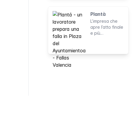
marzo.
Plantà
L’impresa che
apre l’atto finale
e più
spettacolare del
festival delle
Fallas. Questo è
momento in cui
le sculture si
presentano
finalmente alla
città.