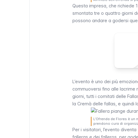
Questa impresa, che richiede 17 t
smontata tre o quattro giorni d
possono andare a godersi ques
L’evento è uno dei più emozionan
commuoversi fino alle lacrime m
giorni, tutti i comitati delle
Falla
la
Cremà
delle
fallas
, e quindi l
L’Ofrenda de Flores è un 
prendono cura di organizza
Per i visitatori, l’evento divent
falleras
e dei
falleros
, per gode