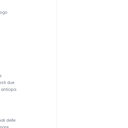
e
luogo
s
esti due
 anticipa
ali delle
inare