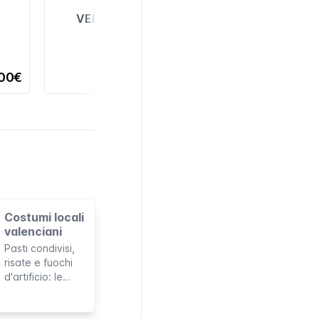
VEDI TUTTI
,00€
Costumi locali
valenciani
Pasti condivisi,
risate e fuochi
d'artificio: le
tradizioni più
amate a