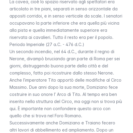
La
cavea
, cioè lo spazio riservato agli spettatori era
articolato in tre piani, separati in senso orizzontale da
appositi corridoi, e in senso verticale da scale. I senatori
occupavano la parte inferiore che era quella più vicina
alla pista e quella immediatamente superiore era
riservata ai cavalieri. Tutto il resto era per il popolo.
Periodo Imperiale (27 a.C. - 476 d.C.)
Un secondo incendio, nel 64 d.C., durante il regno di
Nerone, divampò bruciando gran parte di Roma per sei
giorni, distruggendo buona parte della città e del
complesso, fatto poi ricostruire dallo stesso Nerone.
Anche l’imperatore Tito apportò delle modifiche al Circo
Massimo. Due anni dopo la sua morte, Domiziano fece
costruire in suo onore l’
Arco di Tito
. Al tempo era ben
inserito nella struttura del Circo, ma oggi non si trova più
qui. È importante non confondere questo arco con
quello che si trova nel
Foro Romano
.
Successivamente anche Domiziano e Traiano fecero
altri lavori di abbellimento ed ampliamento. Dopo un