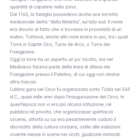
quantità di capanne nella zona.
Dal 1145, la famiglia possedeva anche una torretta
medioevale detta “
della Moletta
”, sul lato sud. Il nome
era dovuto al fatto che si trovasse in prossimità di un
mulino. Tuttavia, anche altri nomi erano in uso, tra i quali
Torris in Capite Circi
,
Turris de Arco,
o
Torre dei
Frangipane
.
Oggi la torre ha un aspetto un po’ incolto, ma nel
Medioevo faceva parte della linea di difesa dei
Frangipane presso il Palatino, di cui oggi non rimane
altra traccia.
L’ultima gara nel Circo fu organizzata sotto Totila nel 549
d.C., quasi mille anni dopo l’inaugurazione del Circo. In
quest’epoca non vi era più alcuna istituzione, né
pubblica né privata, che organizzasse spettacoli
circensi, attività su cui era pesantemente caduto il
discredito della cultura cristiana, ostile alle esibizioni
cruente messe in scena nei circhi, giudicate immorali.