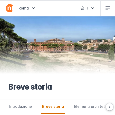
Abr
Abrir selector de destinos
Roma
IT
Abrir selector 
Breve storia
Introduzione
Breve storia
Elementi architettonici