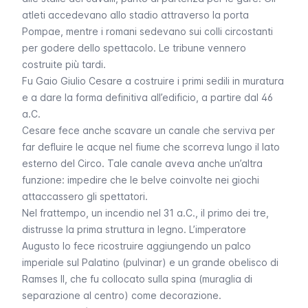
atleti accedevano allo stadio attraverso la porta
Pompae
, mentre i romani sedevano sui colli circostanti
per godere dello spettacolo. Le tribune vennero
costruite più tardi.
Fu Gaio Giulio Cesare a costruire i primi sedili in muratura
e a dare la forma definitiva all’edificio, a partire dal 46
a.C.
Cesare fece anche scavare un canale che serviva per
far defluire le acque nel fiume che scorreva lungo il lato
esterno del Circo. Tale canale aveva anche un’altra
funzione: impedire che le belve coinvolte nei giochi
attaccassero gli spettatori.
Nel frattempo, un incendio nel 31 a.C., il primo dei tre,
distrusse la prima struttura in legno. L’imperatore
Augusto lo fece ricostruire aggiungendo un palco
imperiale sul Palatino (
pulvinar
) e un grande obelisco di
Ramses II, che fu collocato sulla spina (muraglia di
separazione al centro) come decorazione.