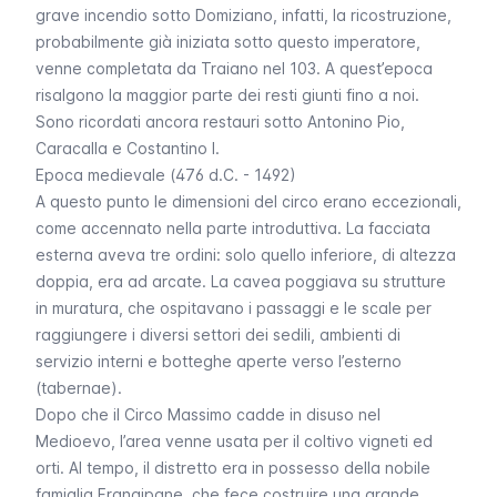
grave incendio sotto Domiziano, infatti, la ricostruzione,
probabilmente già iniziata sotto questo imperatore,
venne completata da Traiano nel 103. A quest’epoca
risalgono la maggior parte dei resti giunti fino a noi.
Sono ricordati ancora restauri sotto Antonino Pio,
Caracalla e Costantino I.
Epoca medievale (476 d.C. - 1492)
A questo punto le dimensioni del circo erano eccezionali,
come accennato nella parte introduttiva. La facciata
esterna aveva tre ordini: solo quello inferiore, di altezza
doppia, era ad arcate. La cavea poggiava su strutture
in muratura, che ospitavano i passaggi e le scale per
raggiungere i diversi settori dei sedili, ambienti di
servizio interni e botteghe aperte verso l’esterno
(
tabernae
).
Dopo che il Circo Massimo cadde in disuso nel
Medioevo, l’area venne usata per il coltivo vigneti ed
orti. Al tempo, il distretto era in possesso della nobile
famiglia Frangipane, che fece costruire una grande