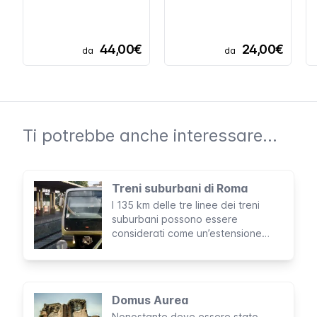
44,00€
24,00€
da
da
Ti potrebbe anche interessare...
Treni suburbani di Roma
I 135 km delle tre linee dei treni
suburbani possono essere
considerati come un’estensione
della metro di Roma. Le suddette
linee sono infatti gestite dalla
stessa compagnia, hanno le stesse
tariffe e utilizzano gli stessi biglietti
Domus Aurea
e abbonamenti.
Nonostante deve essere stato