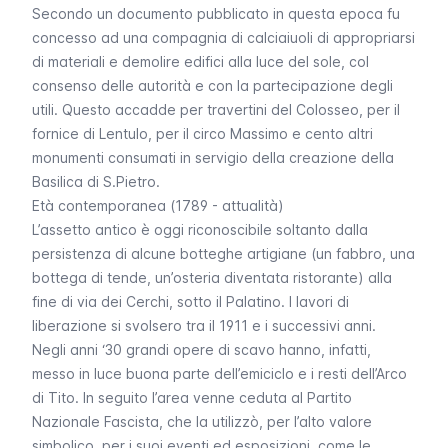
Secondo un documento pubblicato in questa epoca fu
concesso ad una compagnia di calciaiuoli di appropriarsi
di materiali e demolire edifici alla luce del sole, col
consenso delle autorità e con la partecipazione degli
utili. Questo accadde per travertini del Colosseo, per il
fornice di Lentulo, per il circo Massimo e cento altri
monumenti consumati in servigio della creazione della
Basilica di S.Pietro.
Età contemporanea (1789 - attualità)
L’assetto antico è oggi riconoscibile soltanto dalla
persistenza di alcune botteghe artigiane (un fabbro, una
bottega di tende, un’osteria diventata ristorante) alla
fine di via dei Cerchi, sotto il Palatino. I lavori di
liberazione si svolsero tra il 1911 e i successivi anni.
Negli anni ‘30 grandi opere di scavo hanno, infatti,
messo in luce buona parte dell’emiciclo e i resti dell’Arco
di Tito. In seguito l’area venne ceduta al Partito
Nazionale Fascista, che la utilizzò, per l’alto valore
simbolico, per i suoi eventi ed esposizioni, come le