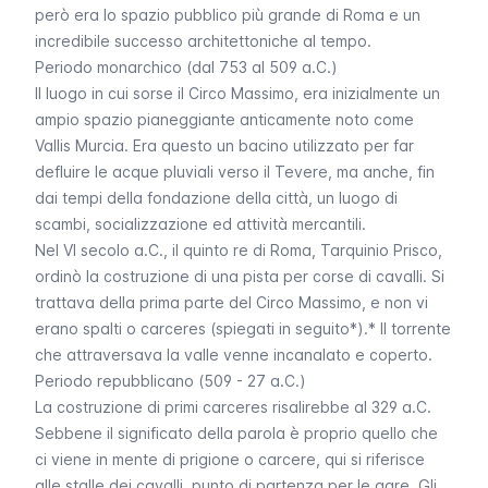
però era lo spazio pubblico più grande di Roma e un
incredibile successo architettoniche al tempo.
Periodo monarchico (dal 753 al 509 a.C.)
Il luogo in cui sorse il Circo Massimo, era inizialmente un
ampio spazio pianeggiante anticamente noto come
Vallis Murcia. Era questo un bacino utilizzato per far
defluire le acque pluviali verso il Tevere, ma anche, fin
dai tempi della fondazione della città, un luogo di
scambi, socializzazione ed attività mercantili.
Nel VI secolo a.C., il quinto re di Roma, Tarquinio Prisco,
ordinò la costruzione di una pista per corse di cavalli. Si
trattava della prima parte del Circo Massimo, e non vi
erano spalti o
carceres
(spiegati in seguito*).* Il torrente
che attraversava la valle venne incanalato e coperto.
Periodo repubblicano (509 - 27 a.C.)
La costruzione di primi carceres risalirebbe al 329 a.C.
Sebbene il significato della parola è proprio quello che
ci viene in mente di prigione o carcere, qui si riferisce
alle stalle dei cavalli, punto di partenza per le gare. Gli