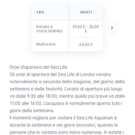
GIOVANI (3-
ADULTI
TIPO
TIPO
15)
Entrata a
Entrata a
29,50 £ - 35,00
26,50 £ - 32,0
orario stabilito
orario stabilito
£
£
Multiorario
Multiorario
43,00 £
40,00 £
Orari d’apertura del Sea Life
Gli orari di apertura del
Sea Life
di Londra variano
notevolmente a seconda della stagione, del giorno della
settimana e delle festività. L’orario di apertura più lungo
va dalle 9:30 alle 18:00, mentre quello più breve va dalle
11:00 alle 16:00. L’acquario è normalmente aperto tutti i
giorni della settimana.
Il momento migliore per visitare il
Sea Life Aquarium
è
durante la settimana e nei giorni lavorativi, quando le
persone che lo visitano sono meno numerose. In estate i