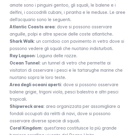
amate sono i pinguini gentoo, gli squali, le balene e i
delfini, i coccodrilli cubani, i piranha e le meduse. Le aree
dell’acquario sono le seguenti.
Atlantic Coasts area
: dove si possono osservare
anguille, polpi e altre specie delle coste atlantiche.
Shark Walk
: un corridoio con pavimento in vetro dove si
possono vedere gli squali che nuotano indisturbati.
Ray Lagoon
: Laguna delle razze.
Ocean Tunnel
: un tunnel di vetro che permette ai
visitatori di osservare i pesci e le tartarughe marine che
nuotano sopra le loro teste.
Area degli oceani aperti
: dove si possono osservare
balene grigie, trigoni viola, pesci balestra e altri pesci
tropicali.
Shipwreck area
: area organizzata per assomigliare a
fondali occupati da relitti di navi, dove si possono
osservare diverse specie di squali.
Coral Kingdom
: quest’area costituisce la più grande