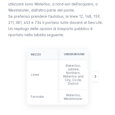
utilizzare sono
Waterloo
, a nord-est dell’acquario, o
Westminster
, dall’altra parte del ponte.
Se preferisci prendere l’
autobus
, le linee 12, 148, 159,
211, 381, 453 e 734 ti portano tutte davanti al
Sea Life
.
Un riepilogo delle opzioni di trasporto pubblico è
riportato nella tabella seguente.
UNDERGROUND
AUTOBUS
MEZZO
MEZZO
Bakerloo,
Jubilee,
12, 148, 159,
Northern,
Linee
Linee
211, 381, 453,
Waterloo and
734
City, Circle,
District
Waterloo,
Fermate
Fermate
-
Westminster