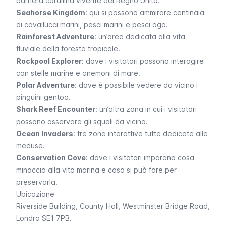
barriera corallina vivente del Regno Unito.
Seahorse Kingdom
: qui si possono ammirare centinaia
di cavallucci marini, pesci marini e pesci ago.
Rainforest Adventure
: un’area dedicata alla vita
fluviale della foresta tropicale.
Rockpool Explorer
: dove i visitatori possono interagire
con stelle marine e anemoni di mare.
Polar Adventure
: dove è possibile vedere da vicino i
pinguini gentoo.
Shark Reef Encounter
: un’altra zona in cui i visitatori
possono osservare gli squali da vicino.
Ocean Invaders
: tre zone interattive tutte dedicate alle
meduse.
Conservation Cove
: dove i visitatori imparano cosa
minaccia alla vita marina e cosa si può fare per
preservarla.
Ubicazione
Riverside Building
,
County Hall
,
Westminster Bridge Road
,
Londra SE1 7PB.