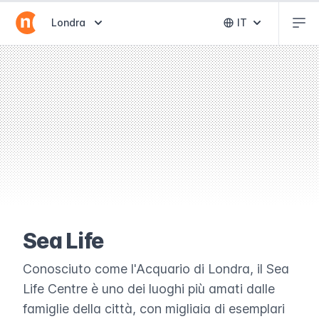
Abr
Abrir selector de destinos
Londra
IT
Abrir selector 
Sea Life
Conosciuto come l'Acquario di Londra, il Sea
Life Centre è uno dei luoghi più amati dalle
famiglie della città, con migliaia di esemplari