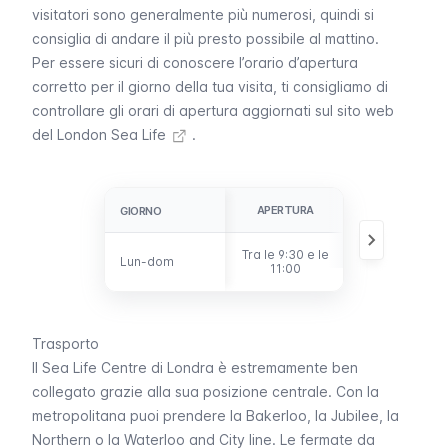
visitatori sono generalmente più numerosi, quindi si
consiglia di andare il più presto possibile al mattino.
Per essere sicuri di conoscere l’orario d’apertura
corretto per il giorno della tua visita, ti consigliamo di
controllare gli orari di apertura aggiornati sul sito web
del London Sea Life
.
APERTURA
CHIUSURA
GIORNO
GIORNO
Tra le 9:30 e le
Tra le 16:00 e
Lun-dom
Lun-dom
11:00
le 18:00
Trasporto
Il
Sea Life Centre
di Londra è estremamente ben
collegato grazie alla sua posizione centrale. Con la
metropolitana
puoi prendere la
Bakerloo
, la
Jubilee
, la
Northern
o la
Waterloo and City line
. Le fermate da