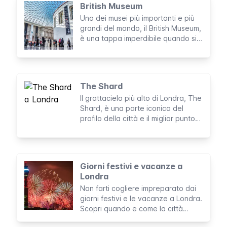
British Museum
Uno dei musei più importanti e più
grandi del mondo, il British Museum,
è una tappa imperdibile quando si
è a Londra. All’interno vi sono
migliaia di preziosi manufatti
culturali e reperti archeologici che
coprono due milioni di anni di storia
The Shard
dell'umanità.
Il grattacielo più alto di Londra, The
Shard, è una parte iconica del
profilo della città e il miglior punto
panoramico. Sali in cima e ammira
la città da mille metri di altezza.
Giorni festivi e vacanze a
Londra
Non farti cogliere impreparato dai
giorni festivi e le vacanze a Londra.
Scopri quando e come la città
celebra le sue festività.