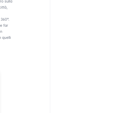
ro sulla
ittà,
 360°.
e far
on
 quelli