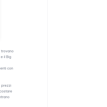
i trovano
e il
Big
menti con
I prezzi
 costare
entrano