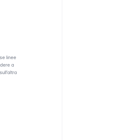
rse linee
ndere a
 sull’altra
.