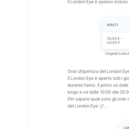
Il
London Eye
è spesso incluso 
ADULTI
ADULTI
30,50 £ -
30,50 £ -
40,00 £
40,00 £
I biglietti salta
Orari d’apertura del London Ey
Il
London Eye
è aperto tutti i gi
durante l’anno. Il primo va dall
lungo e va dalle 10:00 alle 20:
Per sapere quali sono gli orari d
del London Eye
.
LO
LO