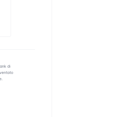
Bank
di
ventato
e.