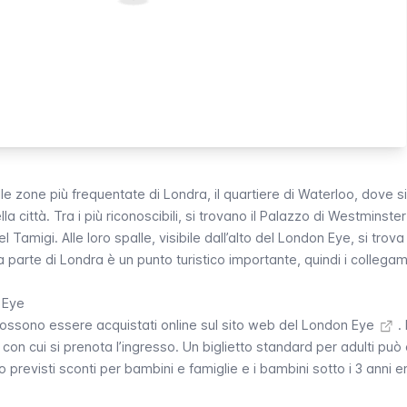
lle zone più frequentate di Londra, il quartiere di
Waterloo
, dove s
lla città. Tra i più riconoscibili, si trovano il
Palazzo di Westminster
l Tamigi. Alle loro spalle, visibile dall’alto del
London Eye
, si trova
a parte di Londra è un punto turistico importante, quindi i collega
n Eye
a possono essere acquistati online sul sito web del London Eye
. 
con cui si prenota l’ingresso. Un biglietto standard per adulti può
o previsti sconti per bambini e famiglie e i bambini sotto i 3 anni 