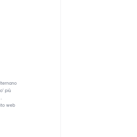
 FILE
 - 55,00
£
alternano
o’ più
.
sito web