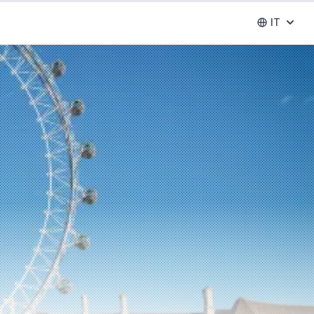
IT
Abrir se