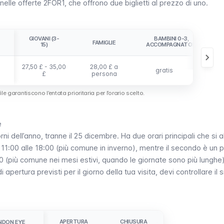
nelle offerte
2FOR1
, che offrono due biglietti al prezzo di uno.
GIOVANI (3-
BAMBINI 0-3,
FAMIGLIE
SALTA
15)
ACCOMPAGNATORI
27,50 £ - 35,00
28,00 £ a
53,00 £
gratis
£
persona
 file garantiscono l’entata prioritaria per l’orario scelto.
e
orni dell’anno, tranne il 25 dicembre. Ha due orari principali che si 
e 11:00 alle 18:00 (più comune in inverno), mentre il secondo è un p
30 (più comune nei mesi estivi, quando le giornate sono più lunghe)
i apertura previsti per il giorno della tua visita, devi
controllare il 
APERTURA
CHIUSURA
NDON EYE
NDON EYE