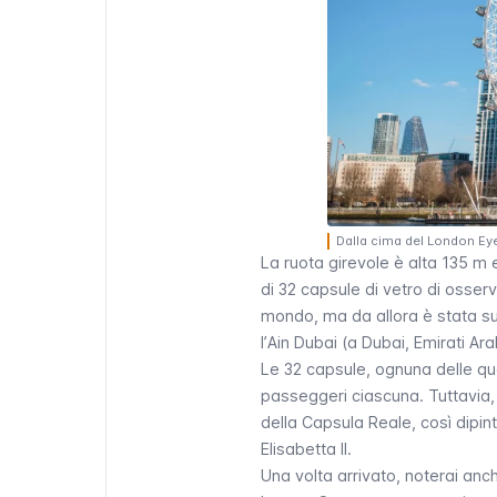
Dalla cima del London Eye
La ruota girevole è alta 135 m 
di 32 capsule di vetro di osser
mondo, ma da allora è stata sup
l’
Ain Dubai
(a Dubai, Emirati Arab
Le 32 capsule, ognuna delle qu
passeggeri ciascuna. Tuttavia, n
della Capsula Reale, così dipi
Elisabetta II.
Una volta arrivato, noterai an