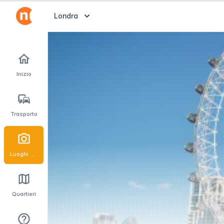
Abrir selector de destinos
Londra
Inizio
Trasporto
Luoghi d'interesse
Quartieri