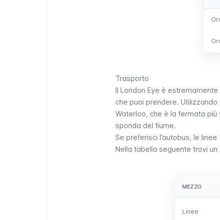
Ora
Ora
Or
Or
Trasporto
Il
London Eye
è estremamente be
che puoi prendere. Utilizzando 
Waterloo
, che è la fermata più 
sponda del fiume.
Se preferisci l’
autobus
, le line
Nella tabella seguente trovi un 
MEZZO
MEZZO
Linee
Linee