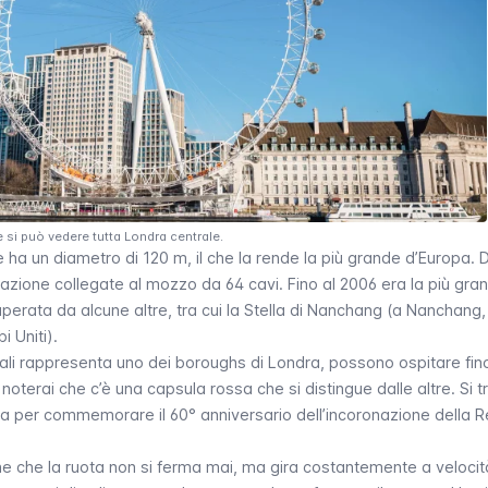
 si può vedere tutta Londra centrale.
e ha un diametro di 120 m, il che la rende la più grande d’Europa.
vazione collegate al mozzo da 64 cavi. Fino al 2006 era la più gra
erata da alcune altre, tra cui la
Stella di Nanchang
(a Nanchang, 
i Uniti).
ali rappresenta uno dei
boroughs
di Londra, possono ospitare fin
oterai che c’è una capsula rossa che si distingue dalle altre. Si t
nta per commemorare il 60° anniversario dell’incoronazione della 
che che la ruota non si ferma mai, ma gira costantemente a veloci