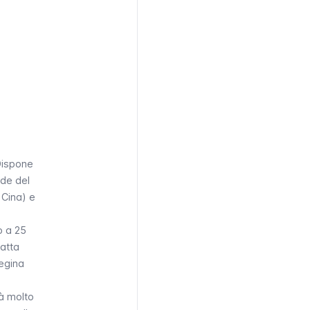
 Dispone
nde del
Cina) e
o a 25
ratta
Regina
tà molto