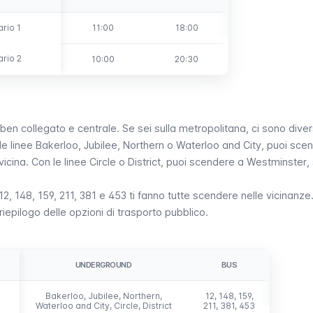
rio 1
rio 1
11:00
18:00
ario 2
ario 2
10:00
20:30
n collegato e centrale. Se sei sulla
metropolitana
, ci sono dive
le linee
Bakerloo
,
Jubilee
,
Northern
o
Waterloo and City
, puoi sce
vicina. Con le linee
Circle
o
District
, puoi scendere a
Westminster
,
e 12, 148, 159, 211, 381 e 453 ti fanno tutte scendere nelle vicinanze
riepilogo delle opzioni di trasporto pubblico.
UNDERGROUND
BUS
Bakerloo, Jubilee, Northern,
12, 148, 159,
Waterloo and City, Circle, District
211, 381, 453