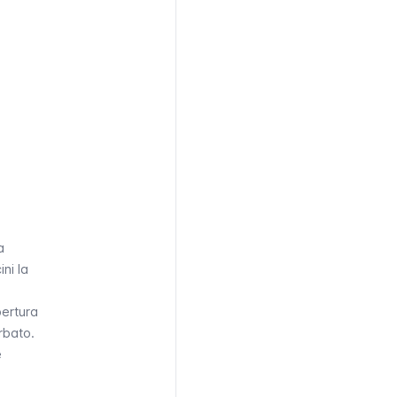
a
ni la
pertura
urbato.
e