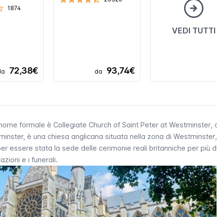
1874
VEDI TUTTI
72,38€
93,74€
da
da
ui nome formale è
Collegiate Church of Saint Peter at Westminster
,
tminster, è una chiesa anglicana situata nella zona di
Westminster
r essere stata la sede delle cerimonie reali britanniche per più di
zioni e i funerali.