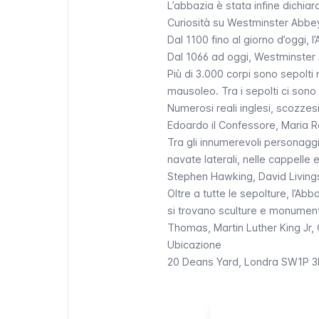
L’abbazia è stata infine dichia
Curiosità su Westminster Abbe
Dal 1100 fino al giorno d’oggi,
Dal 1066 ad oggi,
Westminster
Più di 3.000 corpi sono sepolti
mausoleo. Tra i sepolti ci sono 
Numerosi reali inglesi, scozzesi
Edoardo il Confessore, Maria 
Tra gli innumerevoli personaggi b
navate laterali, nelle cappelle 
Stephen Hawking, David Living
Oltre a tutte le sepolture, l’Ab
si trovano sculture e monument
Thomas, Martin Luther King Jr, 
Ubicazione
20 Deans Yard, Londra SW1P 3P