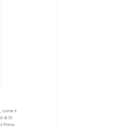
, come il
tà di
St
 il Primo