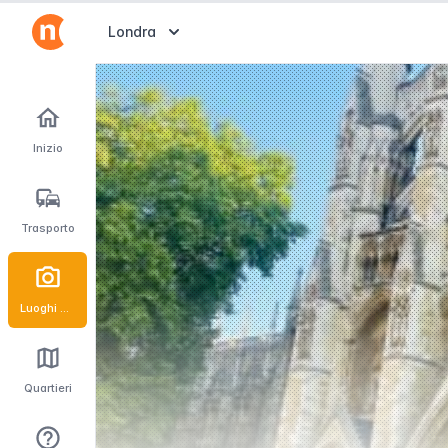
Abrir selector de destinos
Londra
Inizio
Trasporto
Luoghi d'interesse
Quartieri