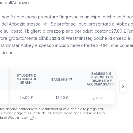
no dall’Abbazia.
y
non è necessario prenotare l’ingresso in anticipo, anche se è pos
eb dell’Abbazia stessa
. Se preferisci, puoi presentarti all’Abbazia
sul posto. I biglietti a prezzo pieno per adulti costano27,00 £ l’u
trare gratuitamente all’Abbazia di Westminster, poiché la chiesa è 
stminster Abbey
è spesso inclusa nelle offerte
2FOR1
, che conse
 di uno.
BAMBINI 0-5,
STUDENTI E
FAMIG
PERSONE CON
MAGGIORI DI
ADULT
BAMBINI 6-17
DISABILITÀ E
65 ANNI
BAMB
ACCOMPAGNATORI
24,00 £
12,00 £
gratis
27,
e desiderano partecipare alle funzioni quotidiane e alla preghiera
n devono pagare.
Gli orari delle funzioni sono consultabili sul sito
ia di Westminster
.