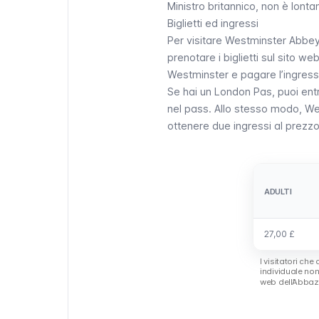
Ministro britannico, non è lonta
Biglietti ed ingressi
Per visitare
Westminster Abbe
prenotare i biglietti sul sito w
Westminster e pagare l’ingresso 
Se hai un
London Pas
, puoi en
nel pass. Allo stesso modo,
We
ottenere due ingressi al prezzo
ADULTI
ADULTI
27,00 £
27,00 £
I visitatori ch
individuale no
web dell’Abbaz