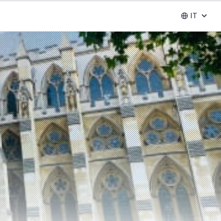
IT
Abrir se