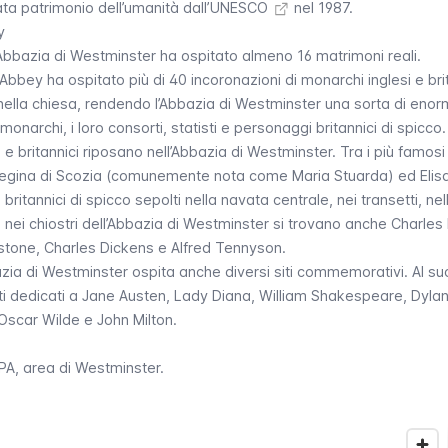
rata
patrimonio dell’umanità dall’UNESCO
nel 1987.
y
 l’Abbazia di Westminster ha ospitato almeno 16 matrimoni reali.
 Abbey
ha ospitato più di 40 incoronazioni di monarchi inglesi e brit
 nella chiesa, rendendo l’Abbazia di Westminster una sorta di eno
monarchi, i loro consorti, statisti e personaggi britannici di spicco.
 e britannici riposano nell’Abbazia di Westminster. Tra i più famosi
Regina di Scozia (comunemente nota come Maria Stuarda) ed Elisa
ritannici di spicco sepolti nella navata centrale, nei transetti, nel
e nei chiostri dell’Abbazia di Westminster si trovano anche Charles
stone, Charles Dickens e Alfred Tennyson.
bazia di Westminster ospita anche diversi siti commemorativi. Al su
i dedicati a Jane Austen, Lady Diana, William Shakespeare, Dyla
Oscar Wilde e John Milton.
A, area di Westminster.