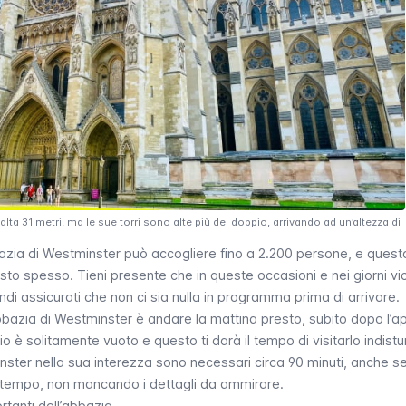
lta 31 metri, ma le sue torri sono alte più del doppio, arrivando ad un’altezza di
Abbazia di Westminster può accogliere fino a 2.200 persone, e quest
sto spesso. Tieni presente che in queste occasioni e nei giorni vici
ndi assicurati che non ci sia nulla in programma prima di arrivare.
’Abbazia di Westminster è andare la mattina presto, subito dopo l’a
cio è solitamente vuoto e questo ti darà il tempo di visitarlo indist
inster nella sua interezza sono necessari circa 90 minuti, anche s
ù tempo, non mancando i dettagli da ammirare.
rtanti dell’abbazia.