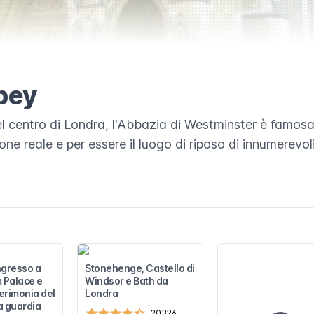
bey
nel centro di Londra, l'Abbazia di Westminster è famosa
one reale e per essere il luogo di riposo di innumerevo
ingresso a
Stonehenge, Castello di
 Palace e
Windsor e Bath da
cerimonia del
Londra
a guardia
20326