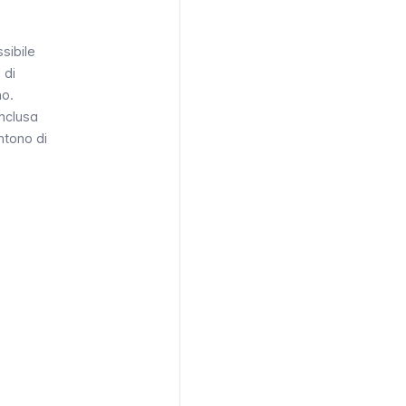
sibile
 di
no.
inclusa
ntono di
LIE (1
O E 1
INO)
00 £