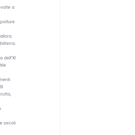
volte a
epolture
allora.
hilterra.
 dell’XI
tile
amenti
II
rutta,
o
e secoli