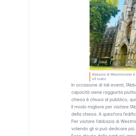
Abbazia di Westminster è a
69 metri.
In occasione di tali eventi, l’
capacità viene raggiunta piutto
chiesa è chiusa al pubblico, qui
Il modo migliore per visitare l
della chiesa. A quest’ora l’edifi
Per visitare l’abbazia di Westm
volendo gli si può dedicare pi
Ecco alcune delle parti più impo