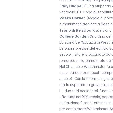
Lady Chapel
: È una stupenda 
ventaglio. È il luogo di sepoltur
Poet’s Corner
(Angolo di poeti
e monumenti dedicati a poeti e s
Trono di Re Edoardo
: il tron
College Garden
(Giardino del C
La storia dell’Abbazia di Westm
Le origini precise dell’edificio
secolo il sito era occupato da u
romanico nella prima metà dell
Nel XIII secolo Westminster fu p
continuarono per secoli, compr
secolo). Con la Riforma inglese 
ma fu risparmiata grazie alla c
Le due torri occidentali furono a
effettuati nel XIX secolo, sopratt
costruzione furono terminati in 
per completare
Westminster A