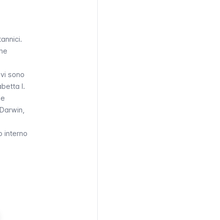
annici.
rme
 vi sono
betta I.
le
 Darwin,
o interno
n