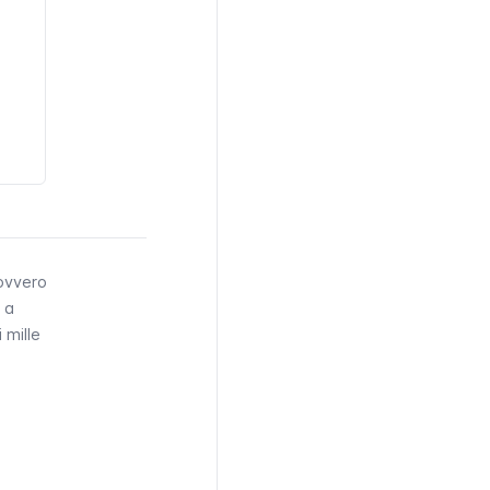
 ovvero
, a
 mille