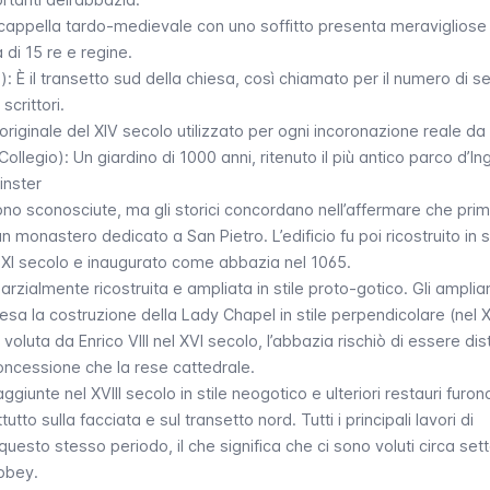
cappella tardo-medievale con uno soffitto presenta meravigliose 
a di 15 re e regine.
): È il transetto sud della chiesa, così chiamato per il numero di s
crittori.
o originale del XIV secolo utilizzato per ogni incoronazione reale da 
ollegio): Un giardino di 1000 anni, ritenuto il più antico parco d’Ing
inster
 sono sconosciute, ma gli storici concordano nell’affermare che prima
n monastero dedicato a San Pietro. L’edificio fu poi ricostruito in s
’XI secolo e inaugurato come abbazia nel 1065.
arzialmente ricostruita e ampliata in stile proto-gotico. Gli ampli
esa la costruzione della
Lady Chapel
in stile perpendicolare (nel XI
voluta da Enrico VIII nel XVI secolo, l’abbazia rischiò di essere dist
oncessione che la rese cattedrale.
ggiunte nel XVIII secolo in stile neogotico e ulteriori restauri furon
utto sulla facciata e sul transetto nord. Tutti i principali lavori di
questo stesso periodo, il che significa che ci sono voluti circa sett
bbey
.