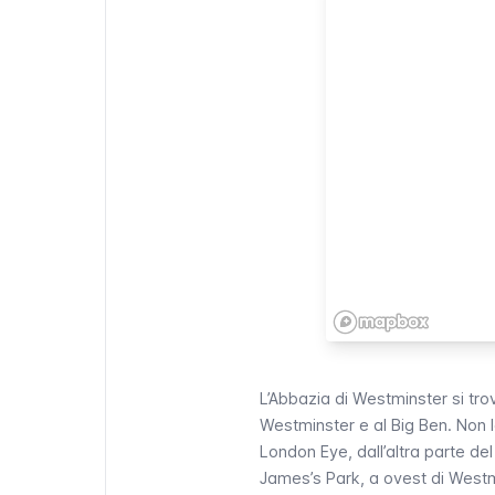
L’Abbazia di Westminster si tro
Westminster
e al
Big Ben
. Non 
London Eye
, dall’altra parte d
James’s Park
, a ovest di
Westm