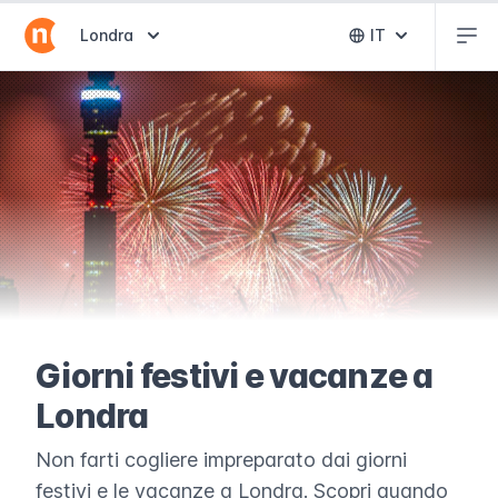
Abr
Abrir selector de destinos
Londra
IT
Abrir selector 
Giorni festivi e vacanze a
Londra
Non farti cogliere impreparato dai giorni
festivi e le vacanze a Londra. Scopri quando