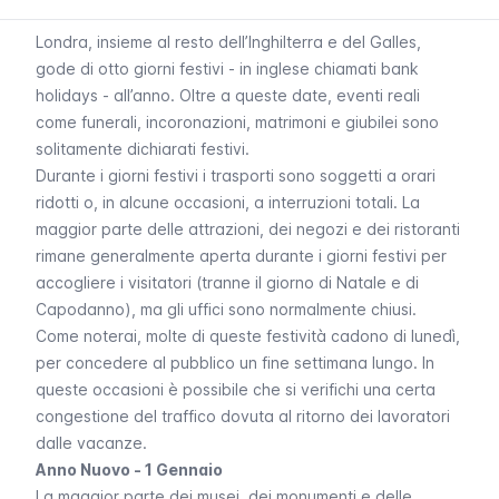
Londra, insieme al resto dell’Inghilterra e del Galles,
gode di otto giorni festivi - in inglese chiamati
bank
holidays
- all’anno. Oltre a queste date, eventi reali
come funerali, incoronazioni, matrimoni e giubilei sono
solitamente dichiarati festivi.
Durante i giorni festivi i trasporti sono soggetti a orari
ridotti o, in alcune occasioni, a interruzioni totali. La
maggior parte delle attrazioni, dei negozi e dei ristoranti
rimane generalmente aperta durante i giorni festivi per
accogliere i visitatori (tranne il giorno di Natale e di
Capodanno), ma gli uffici sono normalmente chiusi.
Come noterai, molte di queste festività cadono di lunedì,
per concedere al pubblico un fine settimana lungo. In
queste occasioni è possibile che si verifichi una certa
congestione del traffico dovuta al ritorno dei lavoratori
dalle vacanze.
Anno Nuovo - 1 Gennaio
La maggior parte dei musei, dei monumenti e delle