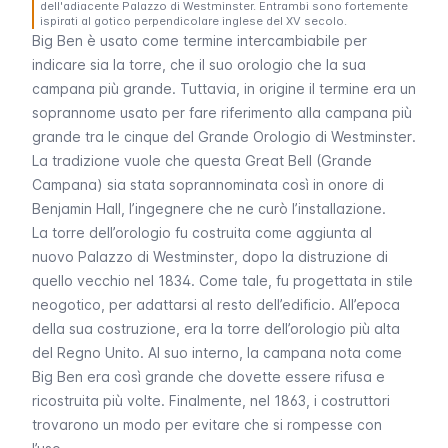
dell'adiacente Palazzo di Westminster. Entrambi sono fortemente
ispirati al gotico perpendicolare inglese del XV secolo.
Big Ben
è usato come termine intercambiabile per
indicare sia la torre, che il suo orologio che la sua
campana più grande. Tuttavia, in origine il termine era un
soprannome usato per fare riferimento alla campana più
grande tra le cinque del Grande Orologio di
Westminster
.
La tradizione vuole che questa
Great Bell
(Grande
Campana) sia stata soprannominata così in onore di
Benjamin Hall, l’ingegnere che ne curò l’installazione.
La torre dell’orologio fu costruita come aggiunta al
nuovo
Palazzo di Westminster
, dopo la distruzione di
quello vecchio nel 1834. Come tale, fu progettata in stile
neogotico, per adattarsi al resto dell’edificio. All’epoca
della sua costruzione, era la torre dell’orologio più alta
del Regno Unito. Al suo interno, la campana nota come
Big Ben
era così grande che dovette essere rifusa e
ricostruita più volte. Finalmente, nel 1863, i costruttori
trovarono un modo per evitare che si rompesse con