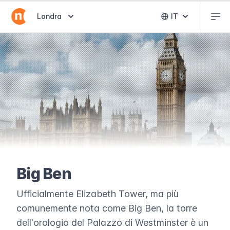
Abr
Abrir selector de destinos
Londra
IT
Abrir selector 
Big Ben
Ufficialmente Elizabeth Tower, ma più
comunemente nota come Big Ben, la torre
dell'orologio del Palazzo di Westminster è un