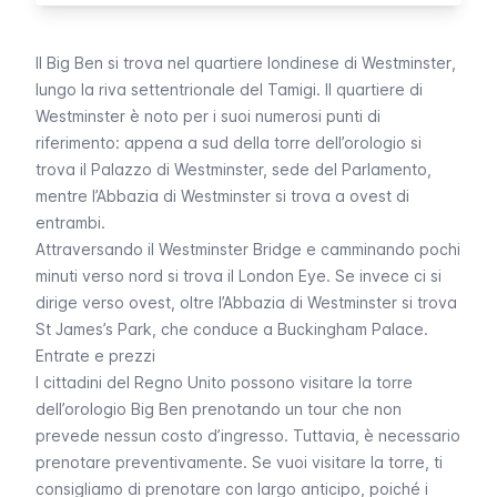
Il
Big Ben
si trova nel quartiere londinese di
Westminster
,
lungo la riva settentrionale del Tamigi. Il quartiere di
Westminster
è noto per i suoi numerosi punti di
riferimento: appena a sud della torre dell’orologio si
trova il
Palazzo di Westminster
, sede del Parlamento,
mentre l’
Abbazia di Westminster
si trova a ovest di
entrambi.
Attraversando il
Westminster Bridge
e camminando pochi
minuti verso nord si trova il
London Eye
. Se invece ci si
dirige verso ovest, oltre l’Abbazia di
Westminster
si trova
St James’s Park
, che conduce a
Buckingham Palace
.
Entrate e prezzi
I cittadini del Regno Unito possono visitare la torre
dell’orologio
Big Ben
prenotando un tour che non
prevede nessun costo d’ingresso. Tuttavia, è necessario
prenotare preventivamente. Se vuoi visitare la torre, ti
consigliamo di prenotare con largo anticipo, poiché i