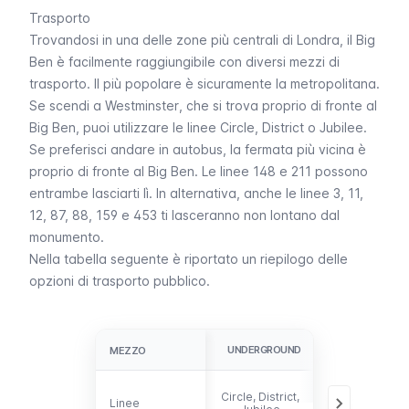
Trasporto
Trovandosi in una delle zone più centrali di Londra, il
Big
Ben
è facilmente raggiungibile con diversi mezzi di
trasporto. Il più popolare è sicuramente la
metropolitana
.
Se scendi a
Westminster
, che si trova proprio di fronte al
Big Ben
, puoi utilizzare le linee
Circle
,
District
o
Jubilee
.
Se preferisci andare in
autobus
, la fermata più vicina è
proprio di fronte al
Big Ben
. Le linee 148 e 211 possono
entrambe lasciarti lì. In alternativa, anche le linee 3, 11,
12, 87, 88, 159 e 453 ti lasceranno non lontano dal
monumento.
Nella tabella seguente è riportato un riepilogo delle
opzioni di trasporto pubblico.
UNDERGROUND
AUTOBUS
MEZZO
MEZZO
3, 11, 12, 87, 88
Circle, District,
Linee
Linee
148, 159, 211,