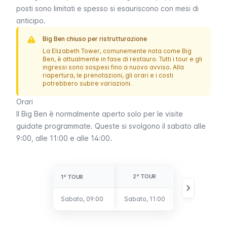
posti sono limitati e spesso si esauriscono con mesi di
anticipo.
Big Ben chiuso per ristrutturazione
La
Elizabeth Tower
, comunemente nota come
Big
Ben
, è attualmente in fase di restauro. Tutti i tour e gli
ingressi sono sospesi fino a nuovo avviso. Alla
riapertura, le prenotazioni, gli orari e i costi
potrebbero subire variazioni.
Orari
Il
Big Ben
è normalmente aperto solo per le visite
guidate programmate. Queste si svolgono il sabato alle
9:00, alle 11:00 e alle 14:00.
2° TOUR
3° TOUR
1° TOUR
1° TOUR
Sabato, 09:00
Sabato, 09:00
Sabato, 11:00
Sabato, 14:00