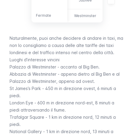
Jubilee
453
Fermate
Fermate
Westminster
-
Naturalmente, puoi anche decidere di andare in
taxi
, ma
non lo consigliamo a causa delle alte tariffe dei taxi
londinesi e del traffico intenso nel centro della città.
Luoghi d’interesse vincini
Palazzo di Westminster
- accanto al
Big Ben
.
Abbazia di Westminster
- appena dietro al
Big Ben
e al
Palazzo di
Westminster
, appena ad ovest.
St James’s Park
- 450 m in direzione ovest, 6 minuti a
piedi.
London Eye
- 600 m in direzione nord-est, 8 minuti a
piedi attraversando il fiume.
Trafalgar Square
- 1 km in direzione nord, 12 minuti a
piedi.
National Gallery
- 1 km in direzione nord, 13 minuti a