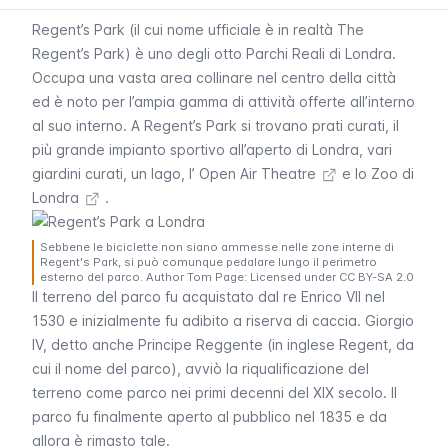
Regent’s Park
(il cui nome ufficiale è in realtà
The
Regent’s Park
) è uno degli otto Parchi Reali di Londra.
Occupa una vasta area collinare nel centro della città
ed è noto per l’ampia gamma di attività offerte all’interno
al suo interno. A
Regent’s Park
si trovano prati curati, il
più grande impianto sportivo all’aperto di Londra, vari
giardini curati, un lago, l’
Open Air Theatre
e lo
Zoo di
Londra
.
Sebbene le biciclette non siano ammesse nelle zone interne di
Regent's Park, si può comunque pedalare lungo il perimetro
esterno del parco. Author Tom Page: Licensed under CC BY-SA 2.0
Il terreno del parco fu acquistato dal re Enrico VII nel
1530 e inizialmente fu adibito a riserva di caccia. Giorgio
IV, detto anche Principe Reggente (in inglese
Regent
, da
cui il nome del parco), avviò la riqualificazione del
terreno come parco nei primi decenni del XIX secolo. Il
parco fu finalmente aperto al pubblico nel 1835 e da
allora è rimasto tale.