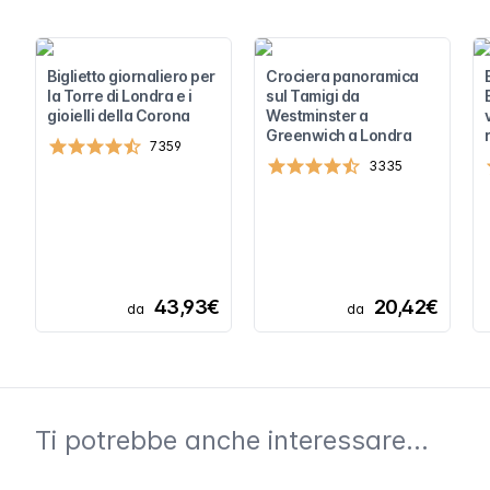
Biglietto giornaliero per
Crociera panoramica
la Torre di Londra e i
sul Tamigi da
gioielli della Corona
Westminster a
Greenwich a Londra
7359
3335
43,93€
20,42€
da
da
Ti potrebbe anche interessare...