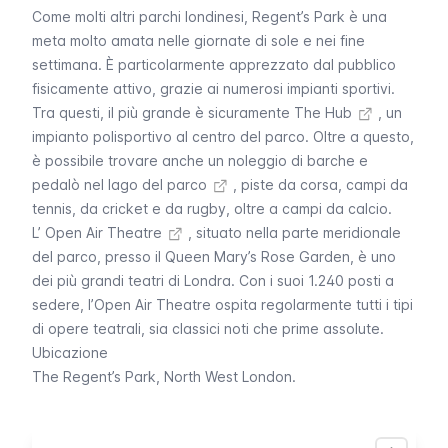
Come molti altri parchi londinesi,
Regent’s Park
è una
meta molto amata nelle giornate di sole e nei fine
settimana. È particolarmente apprezzato dal pubblico
fisicamente attivo, grazie ai numerosi impianti sportivi.
Tra questi, il più grande è sicuramente
The Hub
, un
impianto polisportivo al centro del parco. Oltre a questo,
è possibile trovare anche un
noleggio di barche e
pedalò nel lago del parco
, piste da corsa, campi da
tennis, da cricket e da rugby, oltre a campi da calcio.
L’
Open Air Theatre
, situato nella parte meridionale
del parco, presso il
Queen Mary’s Rose Garden
, è uno
dei più grandi teatri di Londra. Con i suoi 1.240 posti a
sedere, l’
Open Air Theatre
ospita regolarmente tutti i tipi
di opere teatrali, sia classici noti che prime assolute.
Ubicazione
The Regent’s Park
,
North West London
.