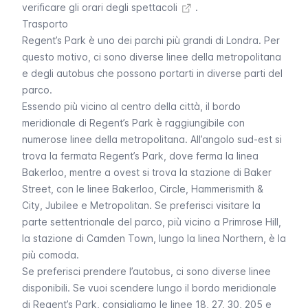
verificare gli orari degli spettacoli
.
Trasporto
Regent’s Park
è uno dei parchi più grandi di Londra. Per
questo motivo, ci sono diverse linee della metropolitana
e degli autobus che possono portarti in diverse parti del
parco.
Essendo più vicino al centro della città, il bordo
meridionale di
Regent’s Park
è raggiungibile con
numerose linee della
metropolitana
. All’angolo sud-est si
trova la fermata
Regent’s Park
, dove ferma la linea
Bakerloo
, mentre a ovest si trova la stazione di
Baker
Street
, con le linee
Bakerloo
,
Circle
,
Hammerismith &
City
,
Jubilee
e
Metropolitan
. Se preferisci visitare la
parte settentrionale del parco, più vicino a
Primrose Hill
,
la stazione di
Camden Town
, lungo la linea
Northern
, è la
più comoda.
Se preferisci prendere l’
autobus
, ci sono diverse linee
disponibili. Se vuoi scendere lungo il bordo meridionale
di
Regent’s Park
, consigliamo le linee 18, 27, 30, 205 e