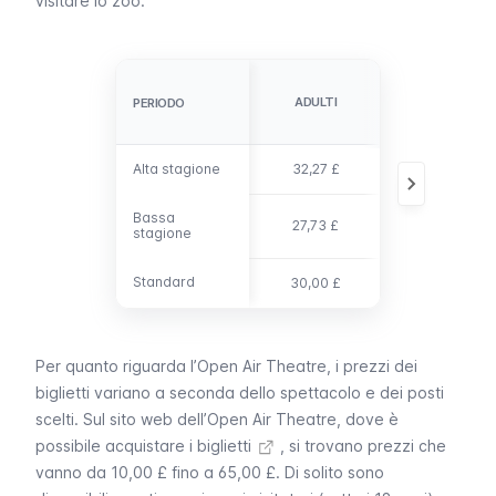
visitare lo zoo.
GIOVANI (3-
ADULTI
PERIODO
PERIODO
15)
Alta stagione
Alta stagione
32,27 £
21,00 £
Bassa
Bassa
27,73 £
18,04 £
stagione
stagione
Standard
Standard
30,00 £
19,50 £
Per quanto riguarda l’
Open Air Theatre
, i prezzi dei
biglietti variano a seconda dello spettacolo e dei posti
scelti.
Sul sito web dell’Open Air Theatre, dove è
possibile acquistare i biglietti
, si trovano prezzi che
vanno da 10,00 £ fino a 65,00 £. Di solito sono