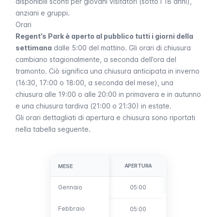
disponibili sconti per giovani visitatori (sotto i 18 anni),
anziani e gruppi.
Orari
Regent’s Park è aperto al pubblico tutti i giorni della
settimana
dalle 5:00 del mattino. Gli orari di chiusura
cambiano stagionalmente, a seconda dell’ora del
tramonto. Ciò significa una chiusura anticipata in inverno
(16:30, 17:00 o 18:00, a seconda del mese), una
chiusura alle 19:00 o alle 20:00 in primavera e in autunno
e una chiusura tardiva (21:00 o 21:30) in estate.
Gli orari dettagliati di apertura e chiusura sono riportati
nella tabella seguente.
APERTURA
CHIUSURA
MESE
MESE
Gennaio
Gennaio
05:00
17:00
Febbraio
Febbraio
05:00
18:00