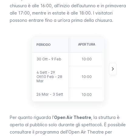
chiusura è alle 16:00, all’inizio dell’autunno e in primavera
alle 17:00, mentre in estate è alle 18:00. I visitatori
possono entrare fino a un’ora prima della chiusura.
ULTIMO
APERTURA
PERIODO
PERIODO
INGRESSO
30 Ott - 9 Feb
30 Ott - 9 Feb
10:00
15:00
4 Sett - 29
4 Sett - 29
Ott10 Feb - 28
Ott10 Feb - 28
10:00
16:00
Mar
Mar
26 Mar - 3 Sett
26 Mar - 3 Sett
10:00
17:00
Per quanto riguarda l’
Open Air Theatre
, la struttura è
aperta al pubblico solo durante gli spettacoli. È possibile
consultare il programma dell’Open Air Theatre per