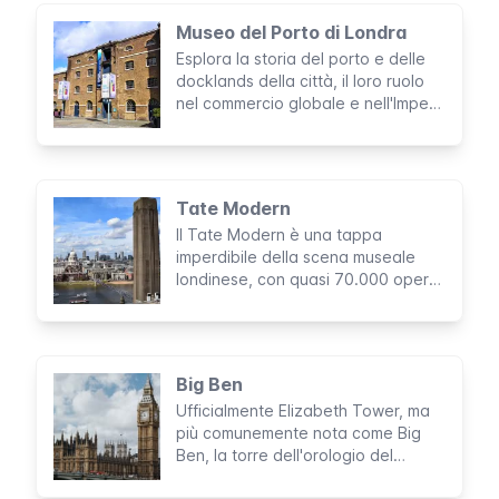
Museo del Porto di Londra
Esplora la storia del porto e delle
docklands della città, il loro ruolo
nel commercio globale e nell'Impero
Britannico al Museum of London
Docklands
Tate Modern
Il Tate Modern è una tappa
imperdibile della scena museale
londinese, con quasi 70.000 opere
d'arte contemporanea e moderna.
Big Ben
Ufficialmente Elizabeth Tower, ma
più comunemente nota come Big
Ben, la torre dell'orologio del
Palazzo di Westminster è un punto