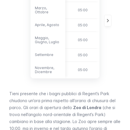
Marzo,
Marzo,
05:00
19:00
Ottobre
Ottobre
Aprile, Agosto
Aprile, Agosto
05:00
21:00
Maggio,
Maggio,
05:00
21:30
Giugno, Luglio
Giugno, Luglio
Settembre
Settembre
05:00
20:00
Novembre,
Novembre,
05:00
16:30
Dicembre
Dicembre
Tieni presente che i bagni pubblici di
Regent’s Park
chiudono un’ora prima rispetto all’orario di chiusura del
parco. Gli orari di apertura dello
Zoo di Londra
(che si
trova nell’angolo nord-orientale di
Regent’s Park
)
cambiano in base alla stagione. Lo Zoo apre sempre alle
10:00, ma in inverno e nel tardo autunno l’orario di