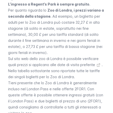
L’ingresso a Regent’s Park è sempre gratuito
.
Per quanto riguarda lo
Zoo di Londra, i prezzi variano a
seconda della stagione
. Ad esempio, un biglietto per
adulti per lo Zoo di Londra può costare 32,27 £ in alta
stagione (di solito in estate, soprattutto nei fine
settimana), 30,00 £ per una tariffa standard (di solito
durante il fine settimana in inverno e nei giorni feriali in
estate), o 27,73 £ per una tariffa di bassa stagione (nei
giorni feriali in inverno).
Sul
sito web dello zoo di Londra è possibile verificare
quali prezzi si applicano alle date di visita preferite
.
Nella tabella sottostante sono riportate tutte le tariffe
dei singoli biglietti per lo Zoo di Londra.
Tieni presente che lo Zoo di Londra è generalmente
incluso nel
London Pass
e nelle offerte
2FOR1
. Con
queste offerte è possibile ottenere ingressi gratuiti (con
il
London Pass
) e due biglietti al prezzo di uno (
2FOR1
),
quindi consigliamo di controllarle a tutti gli interessati a