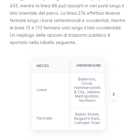
453, mentre la linea 88 può lasciarti in vari punti lungo il
lato orientale del parco. La linea 274 effettua diverse
fermate lungo i bordi settentrionali e occidentali, mentre
le linee 13 e 113 fermano solo lungo il lato occidentale.
Un riepilogo delle opzioni di trasporto pubblico è
riportato nella tabella seguente.
UNDERGROUND
AUTOBUS
MEZZO
MEZZO
Bakerloo,
Circle,
13, 18, 27, 30,
Hammerismith
Linee
Linee
88, 113, 205,
& City, Jubilee,
274 453
Metropolitan,
Northern
Baker Street,
Fermate
Fermate
Regent’s Park,
-
Camden Town