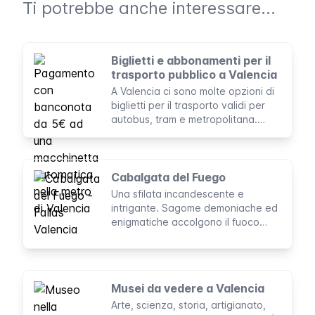
Ti potrebbe anche interessare...
Biglietti e abbonamenti per il
trasporto pubblico a Valencia
A Valencia ci sono molte opzioni di
biglietti per il trasporto validi per
autobus, tram e metropolitana.
Alcuni di essi sono combinati,
mentre altri non condividono lo
stesso sistema tariffario. Qui ti
aiuteremo a scegliere l'opzione che
Cabalgata del Fuego
meglio si adatta alle tue esigenze.
Una sfilata incandescente e
intrigante. Sagome demoniache ed
enigmatiche accolgono il fuoco
nella città di Valencia, preparando il
pubblico all'arrivo della Cremà delle
fallas.
Musei da vedere a Valencia
Arte, scienza, storia, artigianato,