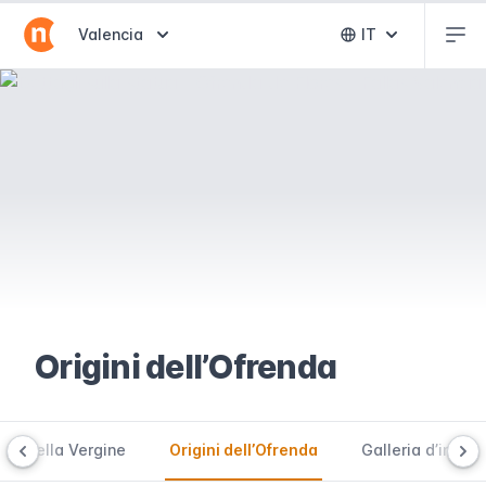
Abr
Abrir selector de destinos
Valencia
IT
Abrir selector 
Origini dell’Ofrenda
tua della Vergine
Origini dell’Ofrenda
Galleria d’immag