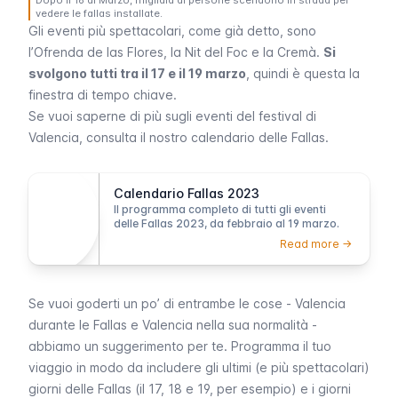
Dopo il 16 di Marzo, migliaia di persone scendono in strada per
vedere le fallas installate.
Gli eventi più spettacolari, come già detto, sono
l’
Ofrenda de las Flores
, la
Nit del Foc
e la
Cremà
.
Si
svolgono tutti tra il 17 e il 19 marzo
, quindi è questa la
finestra di tempo chiave.
Se vuoi saperne di più sugli eventi del festival di
Valencia, consulta il nostro calendario delle
Fallas
.
Calendario Fallas 2023
Il programma completo di tutti gli eventi
delle Fallas 2023, da febbraio al 19 marzo.
Read more ->
Se vuoi goderti un po’ di entrambe le cose - Valencia
durante le
Fallas
e Valencia nella sua normalità -
abbiamo un suggerimento per te. Programma il tuo
viaggio in modo da includere gli ultimi (e più spettacolari)
giorni delle
Fallas
(il 17, 18 e 19, per esempio) e i giorni