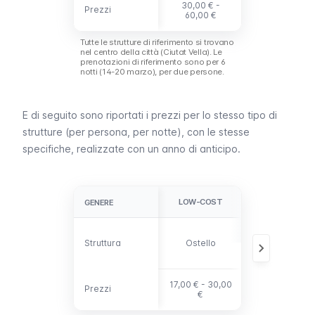
30,00 € -
100,00 € -
Prezzi
Prezzi
60,00 €
150,00 €
Tutte le strutture di riferimento si trovano
nel centro della città (
Ciutat Vella
). Le
prenotazioni di riferimento sono per 6
notti (14-20 marzo), per due persone.
E di seguito sono riportati i prezzi per lo stesso tipo di
strutture (per persona, per notte), con le stesse
specifiche, realizzate con un anno di anticipo.
LOW-COST
MEDIO
GENERE
GENERE
B&B, hotel 3
Struttura
Struttura
Ostello
stelle,
appartament
17,00 € - 30,00
45,00 € -
Prezzi
Prezzi
€
60,00 €