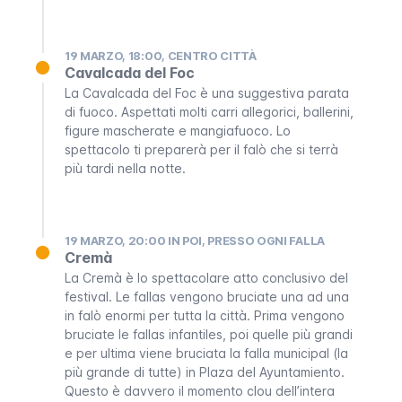
19 MARZO, 18:00, CENTRO CITTÀ
Cavalcada del Foc
La
Cavalcada del Foc
è una suggestiva parata
di fuoco. Aspettati molti carri allegorici, ballerini,
figure mascherate e mangiafuoco. Lo
spettacolo ti preparerà per il falò che si terrà
più tardi nella notte.
19 MARZO, 20:00 IN POI, PRESSO OGNI FALLA
Cremà
La
Cremà
è lo spettacolare atto conclusivo del
festival. Le
fallas
vengono bruciate una ad una
in falò enormi per tutta la città. Prima vengono
bruciate le
fallas infantiles
, poi quelle più grandi
e per ultima viene bruciata la
falla municipal
(la
più grande di tutte) in
Plaza del Ayuntamiento
.
Questo è davvero il momento clou dell’intera