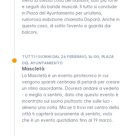
meno la stessa cosa dei bambini, solo più forte
e seguiti da bande musicali. Il tutto si conclude
in Plaza del Ayuntamiento per un’ultima,
rumorosa esibizione chiamata
Disparà
. Anche in
questo caso, di solito l’evento si guarda dai
balconi.
TUTTI I GIORNI DAL 26 FEBBRAIO, 14:00, PLAZA
DEL AYUNTAMIENTO
Mascletà
La
Mascletà
è un evento pirotecnico in cui
vengono sparati centinaia di petardi per creare
un ritmo assordante. Dovresti andare a vederlo
- o meglio a sentirlo, dato che questo evento è
incentrato sul suono piuttosto che sulle luci -
almeno una volta. Ma se ti trovi nel centro della
città ti capiterà sicuramente di sentirlo, visto
che è un evento quotidiano fino al 19 marzo.