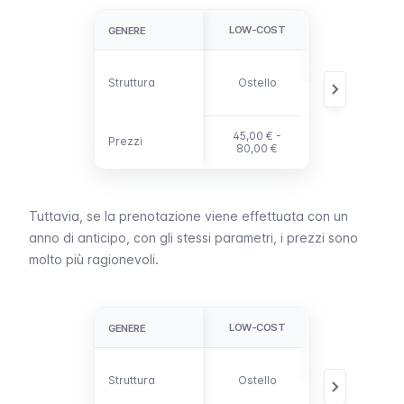
LOW-COST
MEDIO
GENERE
GENERE
B&B, hotel 3
Struttura
Struttura
Ostello
stelle,
appartament
45,00 € -
150,00 € -
Prezzi
Prezzi
80,00 €
200,00 €
Tuttavia, se la prenotazione viene effettuata con un
anno di anticipo, con gli stessi parametri, i prezzi sono
molto più ragionevoli.
LOW-COST
MEDIO
GENERE
GENERE
B&B, hotel 3
Struttura
Struttura
Ostello
stelle,
appartament