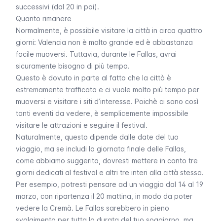
successivi (dal 20 in poi).
Quanto rimanere
Normalmente, è possibile visitare la città in circa quattro
giorni: Valencia non è molto grande ed è abbastanza
facile muoversi. Tuttavia, durante le
Fallas
, avrai
sicuramente bisogno di più tempo.
Questo è dovuto in parte al fatto che la città è
estremamente trafficata e ci vuole molto più tempo per
muoversi e visitare i siti d’interesse. Poichè ci sono così
tanti eventi da vedere, è semplicemente impossibile
visitare le
attrazioni
e seguire il festival.
Naturalmente, questo dipende dalle date del tuo
viaggio, ma se includi la giornata finale delle
Fallas
,
come abbiamo suggerito, dovresti mettere in conto tre
giorni dedicati al festival e altri tre interi alla città stessa.
Per esempio, potresti pensare ad un viaggio dal 14 al 19
marzo, con ripartenza il 20 mattina, in modo da poter
vedere la
Cremà
. Le
Fallas
sarebbero in pieno
svolgimento per tutta la durata del tuo soggiorno, ma