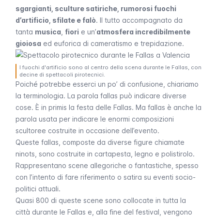
sgargianti, sculture satiriche, rumorosi fuochi
d’artificio, sfilate e falò
. Il tutto accompagnato da
tanta
musica
,
fiori
e un’
atmosfera incredibilmente
gioiosa
ed euforica di cameratismo e trepidazione.
I fuochi d'artificio sono al centro della scena durante le Fallas, con
decine di spettacoli pirotecnici.
Poiché potrebbe esserci un po’ di confusione, chiariamo
la terminologia. La parola
fallas
può indicare diverse
cose. È in primis la festa delle
Fallas
. Ma
fallas
è anche la
parola usata per indicare le enormi composizioni
scultoree costruite in occasione dell’evento.
Queste
fallas
, composte da diverse figure chiamate
ninots
, sono costruite in cartapesta, legno e polistirolo.
Rappresentano scene allegoriche o fantastiche, spesso
con l’intento di fare riferimento o satira su eventi socio-
politici attuali.
Quasi 800 di queste scene sono collocate in tutta la
città durante le
Fallas
e, alla fine del festival, vengono