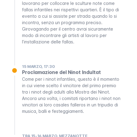
lavorano per collocare le sculture note come
fallas infantiles
nei rispettivi quartieri. È il tipo di
evento a cui si assiste per strada quando lo si
incontra, senza un programma preciso.
Girovagando per il centro avrai sicuramente
modo di incontrare gli artisti al lavoro per
l’installazione delle
fallas
.
15 MARZO, 17:30
Proclamazione del Ninot Indultat
Come per i
ninot infantiles
, questo è il momento
in cui viene scelto il vincitore del primo premio
tra i
ninot
degli adulti alla
Mostra dei Ninot
.
Ancora una volta, i comitati riportano i
ninot
non
vincitori ai loro
casales falleros
in un tripudio di
musica, balli e festeggiamenti.
TRA 15-16 MARZO, MEZZANOTTE