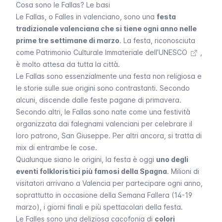
Cosa sono le Fallas? Le basi
Le
Fallas
, o
Falles
in valenciano, sono una
festa
tradizionale valenciana che si tiene ogni anno nelle
prime tre settimane di marzo
. La festa, riconosciuta
come
Patrimonio Culturale Immateriale dell’UNESCO
,
è molto attesa da tutta la città.
Le
Fallas
sono essenzialmente una festa non religiosa e
le storie sulle sue origini sono contrastanti. Secondo
alcuni, discende dalle feste pagane di primavera.
Secondo altri, le
Fallas
sono nate come una festività
organizzata dai falegnami valenciani per celebrare il
loro patrono, San Giuseppe. Per altri ancora, si tratta di
mix di entrambe le cose.
Qualunque siano le origini, la festa è oggi
uno degli
eventi folkloristici più famosi della Spagna
. Milioni di
visitatori arrivano a Valencia per partecipare ogni anno,
soprattutto in occasione della
Semana Fallera
(14-19
marzo), i giorni finali e più spettacolari della festa.
Le
Falles
sono una deliziosa cacofonia di
colori