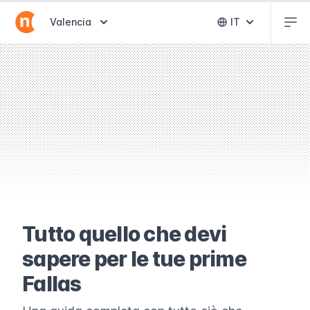
Abr
Abrir selector de destinos
Valencia
IT
Abrir selector 
Tutto quello che devi
sapere per le tue prime
Fallas