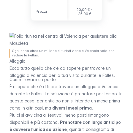
20,00 € -
60,00 € -
Prezzi
Prezzi
35,00 €
130,00 €
Ogni anno circa un milione di turisti viene a Valencia solo per
vedere le Fallas.
Alloggio
Ecco tutto quello che c’è da sapere per trovare un
alloggio a Valencia per la tua visita durante le
Falles
.
Come trovare un posto
È risaputo che è difficile trovare un alloggio a Valencia
durante le
Fallas
. La soluzione è prenotare per tempo. In
questo caso, per anticipo non si intende un mese prima
come in altri casi, ma
diversi mesi prima
.
Più ci si avvicina al festival, meno posti rimangono
disponibili e più costano.
Prenotare con largo anticipo
è davvero l’unica soluzione
, quindi ti consigliamo di