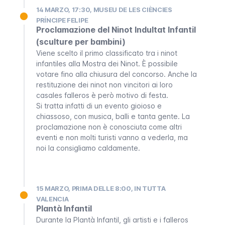
14 MARZO, 17:30, MUSEU DE LES CIÈNCIES
PRÍNCIPE FELIPE
Proclamazione del Ninot Indultat Infantil
(sculture per bambini)
Viene scelto il primo classificato tra i
ninot
infantiles
alla
Mostra dei Ninot
. È possibile
votare fino alla chiusura del concorso. Anche la
restituzione dei
ninot
non vincitori ai loro
casales falleros
è però motivo di festa.
Si tratta infatti di un evento gioioso e
chiassoso, con musica, balli e tanta gente. La
proclamazione non è conosciuta come altri
eventi e non molti turisti vanno a vederla, ma
noi la consigliamo caldamente.
15 MARZO, PRIMA DELLE 8:00, IN TUTTA
VALENCIA
Plantà Infantil
Durante la
Plantà Infantil
, gli artisti e i
falleros