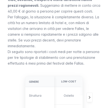
prezzi ragionevoli.
Suggeriamo di mettere in conto circa
40,00 € al giorno a persona per coprire questi costi.
Per l’alloggio, la situazione è completamente diversa. La
città ha un numero limitato di hotel e, con milioni di
visitatori che arrivano in città per vedere
Falles
, le
camere si riempiono rapidamente e i prezzi salgono alle
stelle. Se vuoi prezzi decenti, devi
prenotare
immediatamente
.
Di seguito sono riportati i costi medi per notte a persona
per tre tipologie di stabilimento con una prenotazione
effettuata 4 mesi prima del festival delle
Fallas
.
LOW-COST
MEDIO
GENERE
GENERE
B&B, hotel 3
Struttura
Struttura
Ostello
stelle,
appartament