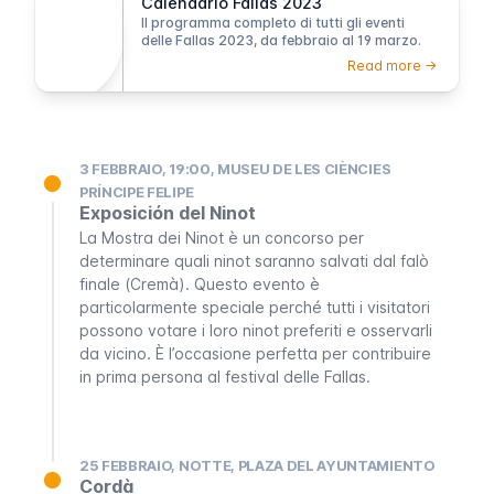
Calendario Fallas 2023
Il programma completo di tutti gli eventi
delle Fallas 2023, da febbraio al 19 marzo.
Read more ->
3 FEBBRAIO, 19:00, MUSEU DE LES CIÈNCIES
PRÍNCIPE FELIPE
Exposición del Ninot
La
Mostra dei Ninot
è un concorso per
determinare quali
ninot
saranno salvati dal falò
finale (
Cremà
). Questo evento è
particolarmente speciale perché tutti i visitatori
possono votare i loro
ninot
preferiti e osservarli
da vicino. È l’occasione perfetta per contribuire
in prima persona al festival delle
Fallas
.
25 FEBBRAIO, NOTTE, PLAZA DEL AYUNTAMIENTO
Cordà