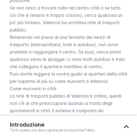
posizione.
Se non riesci a trovare nulla nel centro città o se tutto
ciò che è rimasto è troppo costoso, cerca qualcosa un
po’ più lontano. Valencia ha un’ottima
rete di trasporti
pubblici
.
Rimanendo nei pressi di una fermata dei mezzi di
trasporto (
metropolitana, tram
e
autobus
), non avrai
problemi a raggiungere il centro. Se puoi, cerca prima
qualcosa verso le spiagge: ci sono molti autobus e tram
che collegano il quartiere marittimo al centro.
Puoi anche leggere la nostra guida ai quartieri della città
per saperne di più su come muoverti a Valencia.
Come muoversi in città
La rete di trasporti pubblici di Valencia è ottima, quindi
non c’è di che preoccuparsi quando si tratta degli
spostamenti in città. Il sistema è composto da
metropolitana e tram
,
autobus urbani
e treni regionali.
Introduzione
Per maggiori informazioni su come muoversi a Valencia,
Tutto quello che devi sapere per le tue prime Fallas
leggi il nostro
articolo sui trasporti pubblici
.