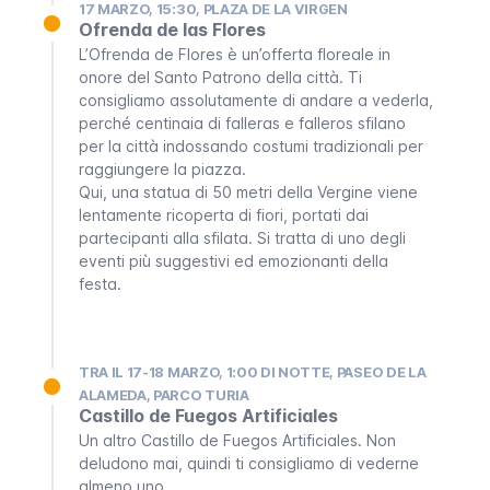
17 MARZO, 15:30, PLAZA DE LA VIRGEN
Ofrenda de las Flores
L’
Ofrenda de Flores
è un’offerta floreale in
onore del Santo Patrono della città. Ti
consigliamo assolutamente di andare a vederla,
perché centinaia di
falleras
e
falleros
sfilano
per la città indossando costumi tradizionali per
raggiungere la piazza.
Qui, una statua di 50 metri della Vergine viene
lentamente ricoperta di fiori, portati dai
partecipanti alla sfilata. Si tratta di uno degli
eventi più suggestivi ed emozionanti della
festa.
TRA IL 17-18 MARZO, 1:00 DI NOTTE, PASEO DE LA
ALAMEDA, PARCO TURIA
Castillo de Fuegos Artificiales
Un altro
Castillo de Fuegos Artificiales
. Non
deludono mai, quindi ti consigliamo di vederne
almeno uno.