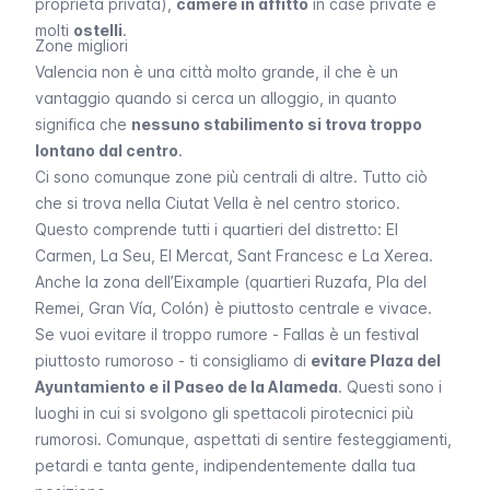
proprietà privata),
camere in affitto
in case private e
molti
ostelli
.
Zone migliori
Valencia non è una città molto grande, il che è un
vantaggio quando si cerca un alloggio, in quanto
significa che
nessuno stabilimento si trova troppo
lontano dal centro
.
Ci sono comunque zone più centrali di altre. Tutto ciò
che si trova nella Ciutat Vella è nel centro storico.
Questo comprende tutti i quartieri del distretto: El
Carmen,
La Seu, El Mercat, Sant Francesc
e
La Xerea
.
Anche la zona dell’
Eixample
(quartieri Ruzafa,
Pla del
Remei, Gran Vía, Colón
) è piuttosto centrale e vivace.
Se vuoi evitare il troppo rumore -
Fallas
è un festival
piuttosto rumoroso - ti consigliamo di
evitare Plaza del
Ayuntamiento e il Paseo de la Alameda
. Questi sono i
luoghi in cui si svolgono gli spettacoli pirotecnici più
rumorosi. Comunque, aspettati di sentire festeggiamenti,
petardi e tanta gente, indipendentemente dalla tua