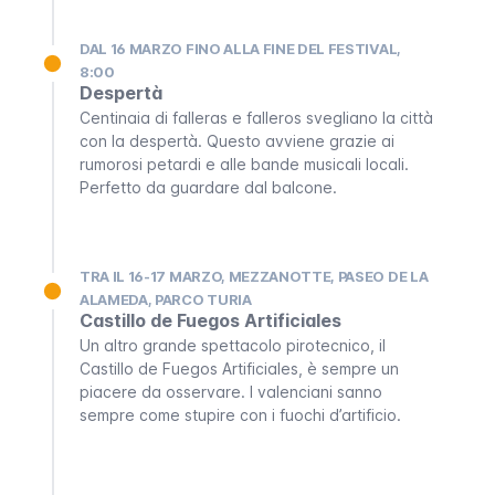
DAL 16 MARZO FINO ALLA FINE DEL FESTIVAL,
8:00
Despertà
Centinaia di
falleras
e
falleros
svegliano la città
con la
despertà
. Questo avviene grazie ai
rumorosi petardi e alle bande musicali locali.
Perfetto da guardare dal balcone.
TRA IL 16-17 MARZO, MEZZANOTTE, PASEO DE LA
ALAMEDA, PARCO TURIA
Castillo de Fuegos Artificiales
Un altro grande spettacolo pirotecnico, il
Castillo de Fuegos Artificiales
, è sempre un
piacere da osservare. I valenciani sanno
sempre come stupire con i fuochi d’artificio.