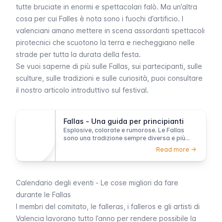
tutte bruciate in enormi e spettacolari falò. Ma un’altra
cosa per cui
Falles
è nota sono i fuochi d’artificio. I
valenciani amano mettere in scena assordanti spettacoli
pirotecnici che scuotono la terra e riecheggiano nelle
strade per tutta la durata della festa.
Se vuoi saperne di più sulle
Fallas
, sui partecipanti, sulle
sculture, sulle tradizioni e sulle curiosità, puoi consultare
il nostro articolo introduttivo sul festival.
Fallas - Una guida per principianti
Esplosive, colorate e rumorose. Le Fallas
sono una tradizione sempre diversa e più
audace ogni anno. Qui trovi una panoramica
Read more ->
dei concetti fondamentali per capire la festa
più spettacolare e accesa di Valencia.
Calendario degli eventi - Le cose migliori da fare
durante le Fallas
I membri del comitato, le
falleras
, i
falleros
e gli artisti di
Valencia lavorano tutto l’anno per rendere possibile la