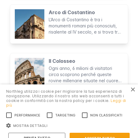
ancora perfettamente intatte che
racchiude secoli di storia, arte,
Arco di Costantino
cultura e fine ingegneria edilizia.
L’Arco di Costantino è tra i
monumenti romani più conosciuti,
risalente al IV secolo, e si trova tra
il Colosseo ed il Foro Romano. Le
decorazioni sono spettacolari: un
incontro di stili e tradizioni
provenienti da vari periodi della
Il Colosseo
storia Romana.
Ogni anno, 6 milioni di visitatori
circa scoprono perché queste
rovine millenarie situate nel cuore
dell’ antica città romana formano
×
Northleg utilizza i cookie per migliorare la tua esperienza di
parte delle Nuove Sette Meraviglie
navigazione. Utilizzando il nostro sito web acconsenti a tutti i
del Mondo e perché sono
cookie in conformità con la nostra policy per i cookie.
Leggi di
l’attrazione più visitata d’Italia.
più
PERFORMANCE
TARGETING
NON CLASSIFICATI
Privacy
MOSTRA DETTAGLI
Introduzione
© 2025 Northleg S.L. Tutti i diritti riservati.