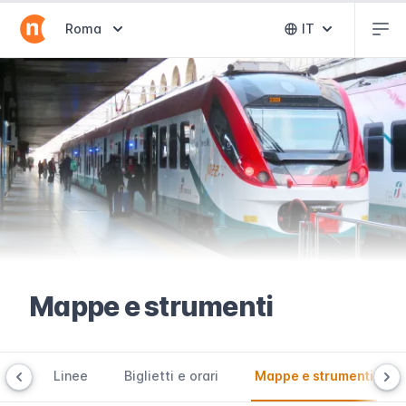
Abr
Abrir selector de destinos
Roma
IT
Abrir selector 
Mappe e strumenti
one
Linee
Biglietti e orari
Mappe e strumenti