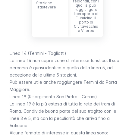
regionali, con i
Stazione
Stazione
quali si può
Trastevere
Trastevere
raggiungere
l’aeroporto di
Fiumicino, il
porto di
Civitavecchia
e Viterbo
Linea 14 (Termini - Togliatti)
La linea 14 non copre zone di interesse turistico. Il suo
percorso è quasi identico a quello della linea 5, ad
eccezione delle ultime 5 stazioni.
Può essere utile anche raggiungere Termini da Porta
Maggiore.
Linea 19 (Risorgimento San Pietro - Gerani)
La linea 19 è la più estesa di tutta la rete dei tram di
Roma. Condivide buona parte del suo tragitto con le
linee 3 e 5, ma con la peculiarità che arriva fino al
Vaticano.
Alcune fermate di interesse in questa linea sono: