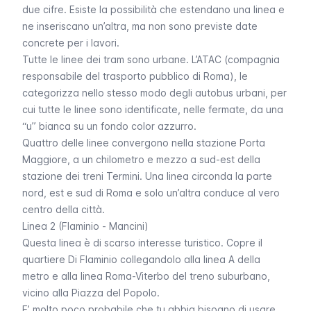
due cifre. Esiste la possibilità che estendano una linea e
ne inseriscano un’altra, ma non sono previste date
concrete per i lavori.
Tutte le linee dei tram sono urbane. L’ATAC (compagnia
responsabile del trasporto pubblico di Roma), le
categorizza nello stesso modo degli autobus urbani, per
cui tutte le linee sono identificate, nelle fermate, da una
“u” bianca su un fondo color azzurro.
Quattro delle linee convergono nella stazione Porta
Maggiore, a un chilometro e mezzo a sud-est della
stazione dei treni Termini. Una linea circonda la parte
nord, est e sud di Roma e solo un’altra conduce al vero
centro della città.
Linea 2 (Flaminio - Mancini)
Questa linea è di scarso interesse turistico. Copre il
quartiere Di Flaminio collegandolo alla linea A della
metro e alla linea Roma-Viterbo del treno suburbano,
vicino alla Piazza del Popolo.
E’ molto poco probabile che tu abbia bisogno di usare