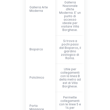
Galleria
Nazionale
Galleria Arte
Galleria Arte
d’Arte
Moderna
Moderna
Moderna. E’ un
punto di
accesso
ideale per
visitare Villa
Borghese.
Si trova a
pochi passi
dal Bioparco, il
Bioparco
Bioparco
giardino
zoologico di
Roma.
Utile per
collegamenti
con la linea B
Policlinico
Policlinico
della metro ad
est di Villa
Borghese.
Permette
collegamenti
con le linee 5 e
Porta
Porta
14 per
Maggiore
Maggiore