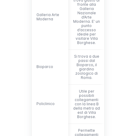
trova giusto di
fronte alla
Galleria
Nazionale
Galleria Arte
Galleria Arte
d’Arte
Moderna
Moderna
Moderna. E’ un
punto
d’accesso
ideale per
visitare Villa
Borghese.
Si trova a due
passi dal
Bioparco, il
Bioparco
Bioparco
giardino
zoologico di
Roma.
Utile per
possibili
collegamenti
Policlinico
Policlinico
con la linea B
della metro ad
est di Villa
Borghese.
Permette
collegamenti