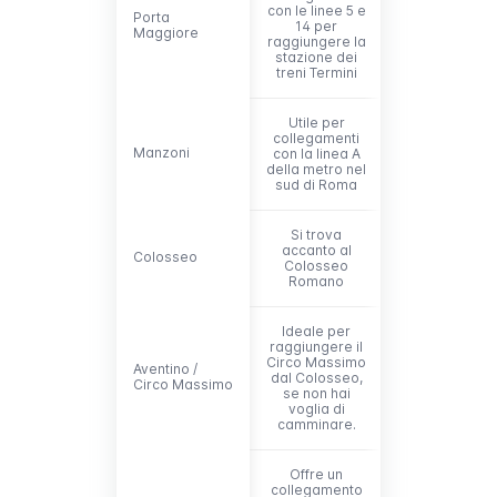
con le linee 5 e
Porta
Porta
14 per
Maggiore
Maggiore
raggiungere la
stazione dei
treni Termini
Utile per
collegamenti
Manzoni
Manzoni
con la linea A
della metro nel
sud di Roma
Si trova
accanto al
Colosseo
Colosseo
Colosseo
Romano
Ideale per
raggiungere il
Circo Massimo
Aventino /
Aventino /
dal Colosseo,
Circo Massimo
Circo Massimo
se non hai
voglia di
camminare.
Offre un
collegamento