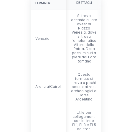
DETTAGLI
FERMATA
FERMATA
Si trova
accanto al lato
ovest di
Piazza
Venezia, dove
si trova
Venezia
Venezia
l’emblematico
Altare della
Patria. Dista
pochi minuti a
piedi dal Foro
Romano
Questa
fermata si
trova a pochi
Arenula/Cairoli
Arenula/Cairoli
passi dai resti
archeologici di
Torre
Argentina
Utile per
collegamenti
con le linee
FL1, FL3 e FL5
dei treni