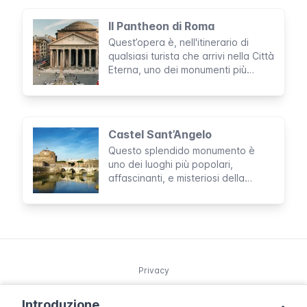
stessa compagnia, hanno le stesse
tariffe e utilizzano gli stessi biglietti
Il Pantheon di Roma
e abbonamenti.
Quest’opera è, nell'itinerario di
qualsiasi turista che arrivi nella Città
Eterna, uno dei monumenti più
iconici e imperdibili. Rappresenta
una delle poche costruzioni romane
ancora perfettamente intatte che
racchiude secoli di storia, arte,
Castel Sant’Angelo
cultura e fine ingegneria edilizia.
Questo splendido monumento è
uno dei luoghi più popolari,
affascinanti, e misteriosi della
capitale italiana. Volgendo uno
sguardo alla sua storia è possibile
scoprire i segreti di una Roma
straordinaria e, a tratti, un po’
macabra.
Privacy
Introduzione
© 2025 Northleg S.L. Tutti i diritti riservati.