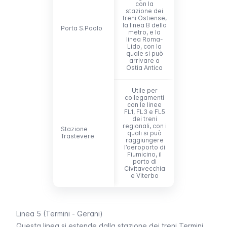
con la
stazione dei
treni Ostiense,
la linea B della
Porta S.Paolo
Porta S.Paolo
metro, e la
linea Roma-
Lido, con la
quale si può
arrivare a
Ostia Antica
Utile per
collegamenti
con le linee
FL1, FL3 e FL5
dei treni
regionali, con i
Stazione
Stazione
quali si può
Trastevere
Trastevere
raggiungere
l’aeroporto di
Fiumicino, il
porto di
Civitavecchia
e Viterbo
Linea 5 (Termini - Gerani)
Questa linea si estende dalla stazione dei treni Termini