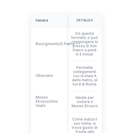
DETALLES
PARADA
PARADA
Da questa
fermata, si può
raggiungere la
Risorgimento/S.Pietro
Risorgimento/S.Pietro
piazza di San
Pietro a piedi
in 5 minuti.
Permette
collegamenti
Ottaviano
Ottaviano
con la linea A
della metro, al
nord di Roma.
Museo
Museo
Ideale per
Etrusco/Villa
Etrusco/Villa
visitare il
Giulia
Giulia
Museo Etrusco
Come indica il
suo nome, si
trova giusto di
fronte alla