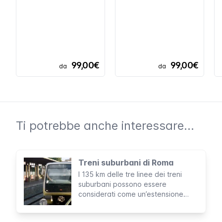
99,00€
99,00€
da
da
Ti potrebbe anche interessare...
Treni suburbani di Roma
I 135 km delle tre linee dei treni
suburbani possono essere
considerati come un’estensione
della metro di Roma. Le suddette
linee sono infatti gestite dalla