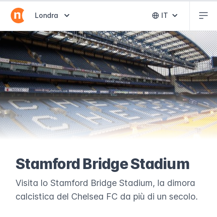
Abr
Abrir selector de destinos
Londra
IT
Abrir selector 
Stamford Bridge Stadium
Visita lo Stamford Bridge Stadium, la dimora
calcistica del Chelsea FC da più di un secolo.