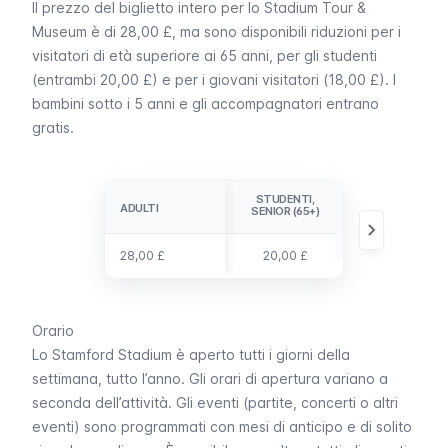
Il prezzo del biglietto intero per lo
Stadium Tour &
Museum
è di 28,00 £, ma sono disponibili riduzioni per i
visitatori di età superiore ai 65 anni, per gli studenti
(entrambi 20,00 £) e per i giovani visitatori (18,00 £). I
bambini sotto i 5 anni e gli accompagnatori entrano
gratis.
STUDENTI,
GIOVANI (5-
ADULTI
ADULTI
SENIOR (65+)
16)
28,00 £
28,00 £
20,00 £
18,00 £
Orario
Lo
Stamford Stadium
è aperto tutti i giorni della
settimana, tutto l’anno. Gli orari di apertura variano a
seconda dell’attività. Gli eventi (partite, concerti o altri
eventi) sono programmati con mesi di anticipo e di solito