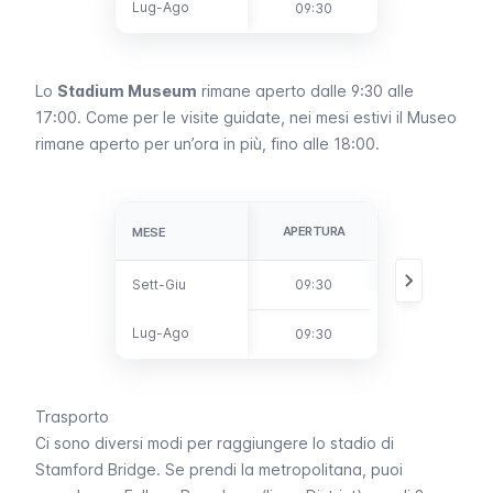
Lug-Ago
Lug-Ago
09:30
16:00
Lo
Stadium Museum
rimane aperto dalle 9:30 alle
17:00. Come per le visite guidate, nei mesi estivi il Museo
rimane aperto per un’ora in più, fino alle 18:00.
ULTIMO
APERTURA
MESE
MESE
INGRESSO
Sett-Giu
Sett-Giu
09:30
16:30
Lug-Ago
Lug-Ago
09:30
17:30
Trasporto
Ci sono diversi modi per raggiungere lo stadio di
Stamford Bridge
. Se prendi la
metropolitana
, puoi