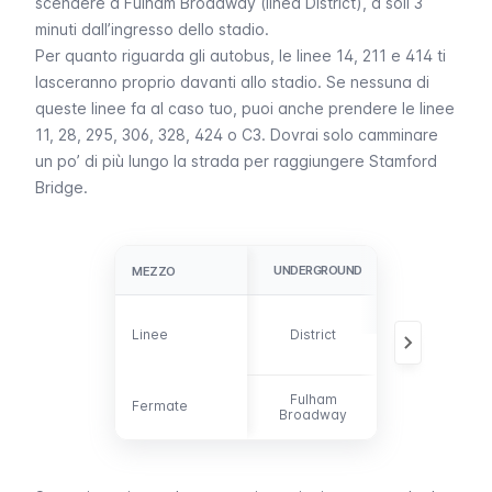
scendere a
Fulham Broadway
(linea
District
), a soli 3
minuti dall’ingresso dello stadio.
Per quanto riguarda gli
autobus
, le linee 14, 211 e 414 ti
lasceranno proprio davanti allo stadio. Se nessuna di
queste linee fa al caso tuo, puoi anche prendere le linee
11, 28, 295, 306, 328, 424 o C3. Dovrai solo camminare
un po’ di più lungo la strada per raggiungere
Stamford
Bridge
.
UNDERGROUND
AUTOBUS
MEZZO
MEZZO
11, 14, 28, 211,
Linee
Linee
District
295, 306, 328,
414, 424, C3
Fulham
Fermate
Fermate
-
Broadway