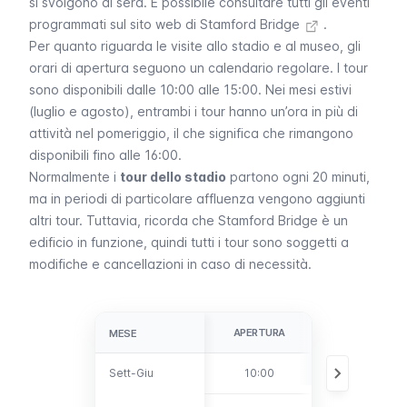
si svolgono di sera. È possibile
consultare tutti gli eventi
programmati sul sito web di Stamford Bridge
.
Per quanto riguarda le visite allo stadio e al museo, gli
orari di apertura seguono un calendario regolare. I tour
sono disponibili dalle 10:00 alle 15:00. Nei mesi estivi
(luglio e agosto), entrambi i tour hanno un’ora in più di
attività nel pomeriggio, il che significa che rimangono
disponibili fino alle 16:00.
Normalmente i
tour dello stadio
partono ogni 20 minuti,
ma in periodi di particolare affluenza vengono aggiunti
altri tour. Tuttavia, ricorda che
Stamford Bridge
è un
edificio in funzione, quindi tutti i tour sono soggetti a
modifiche e cancellazioni in caso di necessità.
APERTURA
CHIUSURA
MESE
MESE
Sett-Giu
Sett-Giu
10:00
15:00