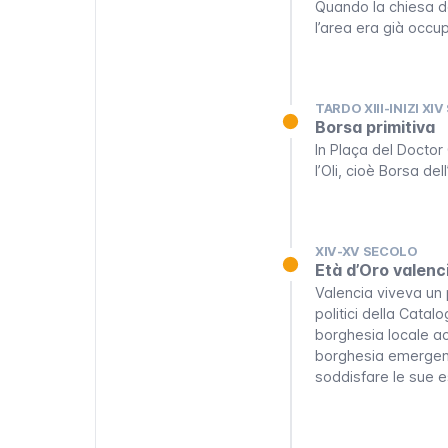
Quando la
chiesa d
l’area era già occ
TARDO XIII-INIZI XI
Borsa primitiva
In Plaça del Doctor
l’Oli, cioè Borsa de
XIV-XV SECOLO
Età d’Oro valenc
Valencia viveva un 
politici della Cata
borghesia locale acq
borghesia emergent
soddisfare le sue e