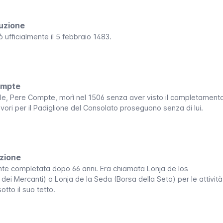
ruzione
ò ufficialmente il 5 febbraio 1483.
ompte
pale, Pere Compte, morì nel 1506 senza aver visto il completament
avori per il Padiglione del Consolato proseguono senza di lui.
uzione
ente completata dopo 66 anni. Era chiamata
Lonja de los
 dei Mercanti) o
Lonja de la Seda
(Borsa della Seta) per le attività
tto il suo tetto.