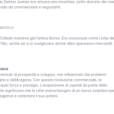
ei Santos Juanes
era ancora una moschea, sotto dominio dei mor
upada da commercianti e negozianti.
V SECOLO
 Collado esisteva già l’antica Borsa. Era conosciuta come Llotja d
ll’Olio, anche se vi si svolgevano anche altre operazioni mercantili.
iana
periodo di prosperità e sviluppo, non influenzato dai problemi
logna e dell’Aragona. Con questa rivoluzione commerciale, la
uisì forza e prestigio. L’acquisizione di capitali da parte della
e significava che la città aveva bisogno di un nuovo scambio pe
sigenze e ostentare il suo potere.