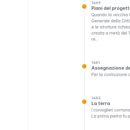
1469
Piani del proget
Quando la vecchia Bo
Generale della Città
e le strutture rich
creata a metà del 1
re.
1481
Assegnazione deg
Per la costruzione de
1482
La terra
I consiglieri comuna
La prima pietra fu 