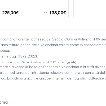
225,00€
138,00€
a
da
incarna la fiorente ricchezza del Secolo d’Oro di Valencia, il XV sec
architettura gotica civile valenciana esiste come lo conosciamo og
epoca.
re la Lonja de la Seda di Valencia nel 1892 (sx) e oggi (dx).
mercio divenne la base dell’economia valenciana e la città divenn
’area mediterranea. Intrattenne relazioni commerciali con città del
rica. La città si arricchì e crebbe in termini demografici, culturali e ar
Borsa