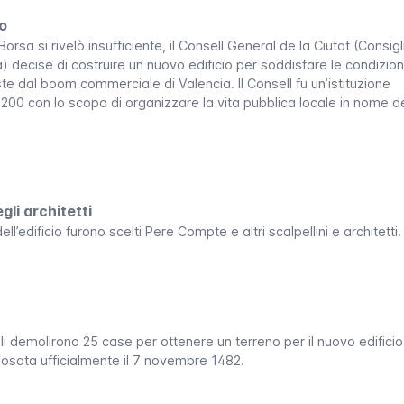
to
rsa si rivelò insufficiente, il
Consell General de la Ciutat
(Consigl
) decise di costruire un nuovo edificio per soddisfare le condizion
ieste dal boom commerciale di Valencia. Il
Consell
fu un’istituzione
200 con lo scopo di organizzare la vita pubblica locale in nome d
li architetti
ll’edificio furono scelti Pere Compte e altri scalpellini e architetti.
li demolirono 25 case per ottenere un terreno per il nuovo edificio
posata ufficialmente il 7 novembre 1482.