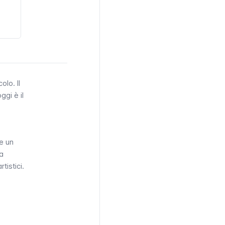
olo. Il
gi è il
e un
la
tistici.