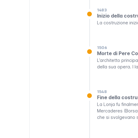
1483
Inizio della cost
La costruzione inizi
1506
Morte di Pere C
L’architetto princi
della sua opera. I l
1548
Fine della costr
La Lonja fu finalm
Mercaderes
(Borsa
che si svolgevano so