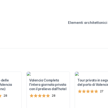
Elementi architettonici 
 delle
Valencia Completa
Tour privato in se
Valencia
l'intera giornata privata
del porto di Valenci
ino)
con il prelievo dall'hotel
27
28
28