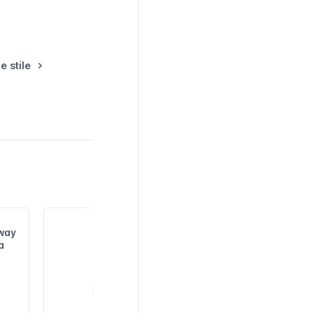
e stile
gway
a