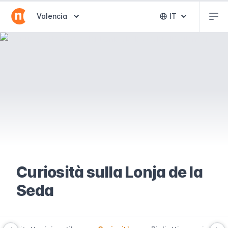
Abr
Abrir selector de destinos
Valencia
IT
Abrir selector 
Curiosità sulla Lonja de la
Seda