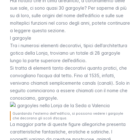
Hai notato che in cima all’edificio, a coronamento delle
sue sale, ci sono quasi 30 gargoyle? Per saperne di più
su di loro, sulle origini del nome dell’edificio e sulle sue
molteplici funzioni nel corso degli anni, potete continuare
a leggere questa sezione.
I gargoyle
Tra i numerosi elementi decorativi, tipici dell’architettura
gotica della Lonja, troviamo un totale di 28 gargoyle
lungo la parte superiore dell’edificio.
Si tratta di elementi tanto decorativi quanto pratici, che
convogliano l’acqua dal tetto. Fino al 1535, infatti,
venivano chiamati semplicemente
canals
(canali). Solo in
seguito cominciarono a essere chiamati con il nome che
conosciamo, gargoyle.
Guardando l'esterno dell'edificio, si possono vedere i gargoyle
che decorano gli scoli d’acqua.
La maggior parte di queste figure allegoriche presenta
caratteristiche fantastiche, erotiche e satiriche. I
soggetti variano da creature mostruose, animali