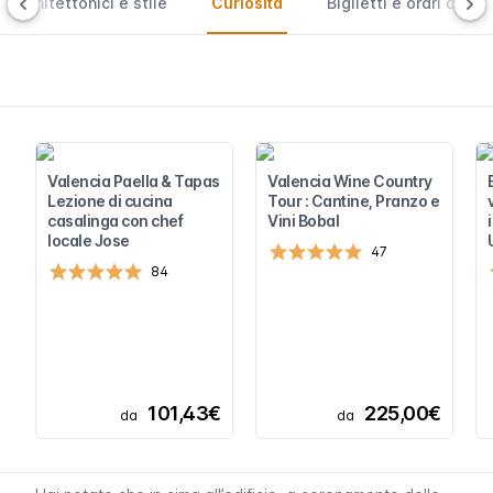
 architettonici e stile
Curiosità
Biglietti e orari d’ape
Valencia Paella & Tapas
Valencia Wine Country
Lezione di cucina
Tour : Cantine, Pranzo e
casalinga con chef
Vini Bobal
locale Jose
47
84
101,43€
225,00€
da
da