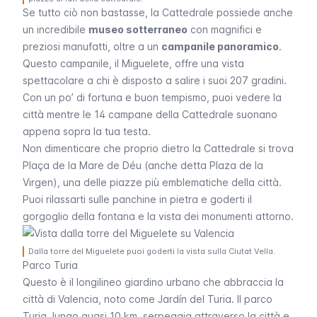
Se tutto ciò non bastasse, la Cattedrale possiede anche
un incredibile
museo sotterraneo
con magnifici e
preziosi manufatti, oltre a un
campanile panoramico
.
Questo campanile, il
Miguelete
, offre una vista
spettacolare a chi è disposto a salire i suoi 207 gradini.
Con un po’ di fortuna e buon tempismo, puoi vedere la
città mentre le 14 campane della Cattedrale suonano
appena sopra la tua testa.
Non dimenticare che proprio dietro la Cattedrale si trova
Plaça de la Mare de Déu
(anche detta
Plaza de la
Virgen
), una delle piazze più emblematiche della città.
Puoi rilassarti sulle panchine in pietra e goderti il
gorgoglio della fontana e la vista dei monumenti attorno.
Dalla torre del Miguelete puoi goderti la vista sulla Ciutat Vella.
Parco Turia
Questo è il longilineo giardino urbano che abbraccia la
città di Valencia, noto come
Jardín del Turia
. Il parco
Turia
, lungo quasi 10 km, serpeggia attraverso la città e