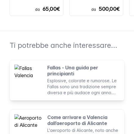
65,00€
500,00€
da
da
Ti potrebbe anche interessare...
Fallas - Una guida per
principianti
Esplosive, colorate e rumorose. Le
Fallas sono una tradizione sempre
diversa e più audace ogni anno.
Qui trovi una panoramica dei
concetti fondamentali per capire la
festa più spettacolare e accesa di
Valencia.
Come arrivare a Valencia
dall’aeroporto di Alicante
L'aeroporto di Alicante, noto anche