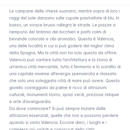
Le campane delle chiese suonano, mentre sopra di loro i
raggi del sole danzano sulle cupole piastrellate di blu. In
basso, un vivace brusio rallegra le strade. Le piazze si
riempono del tintinnio dei bicchieri e piatti colmi di
bevande colorate e cibi aromatici. Questa è Valencia,
una delle località in cui si può godere del miglior clima
della Spagna. Ma la città non ha solo questo da offrire.
Valencia può vantare tutta l’architettura e la storia di
un’antica città mercantile, tutto il fermento e lo scintillio di
una capitale insieme all’energia spensierata e rilassata
che solo una soleggiata città di mare può avere. Questo
gioiello costeggiato da palme è ricco di attrazioni
culturali, monumenti storici, spazi verdi, preziose reliquie
e arte d’avanguardia.
Da dove cominciare? Si può sempre iniziare dalle
attrazioni essenziali, quelle che non si possono perdere
quando si visita Valencia. Eccone dieci, i luoghi e i
complessi più visitati e conosciuti della città.