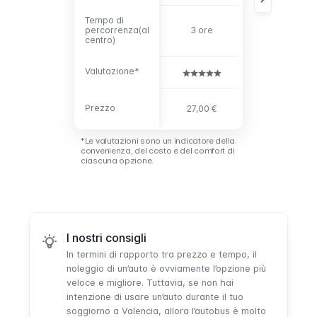
Tempo di
Tempo di
20 min +2 ore
percorrenza(al
percorrenza(al
3 ore
30 min
centro)
centro)
Valutazione*
Valutazione*
3,85 € +22,00
Prezzo
Prezzo
27,00 €
€
*Le valutazioni sono un indicatore della
convenienza, del costo e del comfort di
ciascuna opzione.
I nostri consigli
In termini di rapporto tra prezzo e tempo, il
noleggio di un’auto è ovviamente l’opzione più
veloce e migliore. Tuttavia, se non hai
intenzione di usare un’auto durante il tuo
soggiorno a Valencia, allora l’autobus è molto