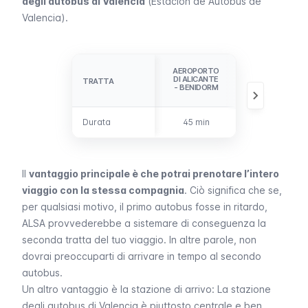
degli autobus di Valencia
(
Estación de Autobús de
Valencia
).
AEROPORTO
CAMBIO ALLA
DI ALICANTE
STAZIONE DI
TRATTA
TRATTA
- BENIDORM
BENIDORM
Durata
Durata
45 min
30 min
Il
vantaggio principale è che potrai prenotare l’intero
viaggio con la stessa compagnia
. Ciò significa che se,
per qualsiasi motivo, il primo autobus fosse in ritardo,
ALSA provvederebbe a sistemare di conseguenza la
seconda tratta del tuo viaggio. In altre parole, non
dovrai preoccuparti di arrivare in tempo al secondo
autobus.
Un altro vantaggio è la stazione di arrivo: La stazione
degli autobus di Valencia è piuttosto centrale e ben