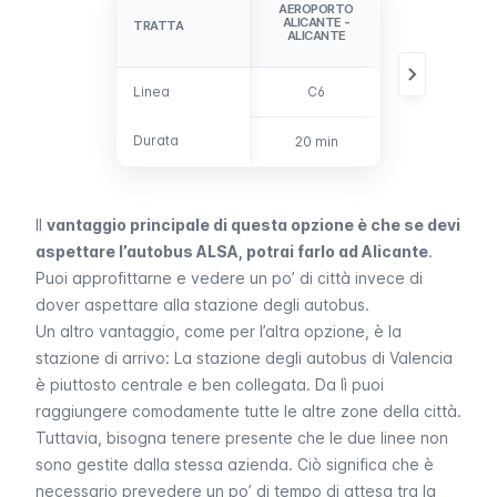
CAMBIO ALLA
AEROPORTO
STAZIONE
ALICANTE -
TRATTA
TRATTA
AUTOBUS DI
ALICANTE
ALICANTE
Linea
Linea
C6
-
Durata
Durata
20 min
Almeno 20 mi
Il
vantaggio principale di questa opzione è che se devi
aspettare l’autobus ALSA, potrai farlo ad Alicante
.
Puoi approfittarne e vedere un po’ di città invece di
dover aspettare alla stazione degli autobus.
Un altro vantaggio, come per l’altra opzione, è la
stazione di arrivo: La stazione degli autobus di Valencia
è piuttosto centrale e ben collegata. Da lì puoi
raggiungere comodamente tutte le altre zone della città.
Tuttavia, bisogna tenere presente che le due linee non
sono gestite dalla stessa azienda. Ciò significa che è
necessario prevedere un po’ di tempo di attesa tra la