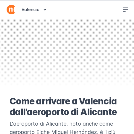
Abr
Abrir selector de destinos
Valencia
Come arrivare a Valencia
dall’aeroporto di Alicante
L'aeroporto di Alicante, noto anche come
aeroporto Elche Miguel Hernández, è il più