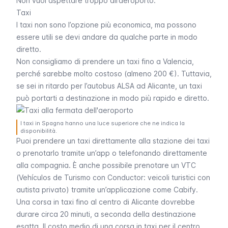
Non vuoi aspettare troppo all’aeroporto.
Taxi
I
taxi
non sono l’opzione più economica, ma possono
essere utili se devi andare da qualche parte in modo
diretto.
Non consigliamo di prendere un taxi fino a Valencia,
perché sarebbe molto costoso (almeno 200 €). Tuttavia,
se sei in ritardo per l’autobus ALSA ad Alicante, un taxi
può portarti a destinazione in modo più rapido e diretto.
I taxi in Spagna hanno una luce superiore che ne indica la
disponibilità.
Puoi prendere un taxi direttamente alla stazione dei taxi
o prenotarlo tramite un’app o telefonando direttamente
alla compagnia. È anche possibile prenotare un VTC
(
Vehículos de Turismo con Conductor
: veicoli turistici con
autista privato) tramite un’applicazione come
Cabify
.
Una corsa in taxi fino al centro di Alicante dovrebbe
durare circa 20 minuti, a seconda della destinazione
esatta. Il costo medio di una corsa in taxi per il centro