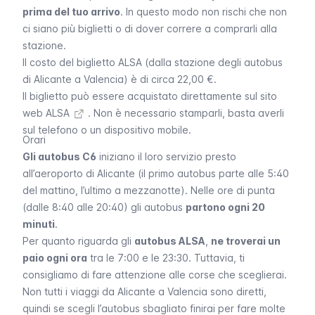
prima del tuo arrivo
. In questo modo non rischi che non
ci siano più biglietti o di dover correre a comprarli alla
stazione.
Il costo del biglietto ALSA (dalla stazione degli autobus
di Alicante a Valencia) è di circa 22,00 €.
Il biglietto può essere acquistato direttamente sul
sito
web ALSA
. Non è necessario stamparli, basta averli
sul telefono o un dispositivo mobile.
Orari
Gli autobus C6
iniziano il loro servizio presto
all’aeroporto di Alicante (il primo autobus parte alle 5:40
del mattino, l’ultimo a mezzanotte). Nelle ore di punta
(dalle 8:40 alle 20:40) gli autobus
partono ogni 20
minuti
.
Per quanto riguarda gli
autobus ALSA
,
ne troverai un
paio ogni ora
tra le 7:00 e le 23:30. Tuttavia, ti
consigliamo di fare attenzione alle corse che sceglierai.
Non tutti i viaggi da Alicante a Valencia sono diretti,
quindi se scegli l’autobus sbagliato finirai per fare molte