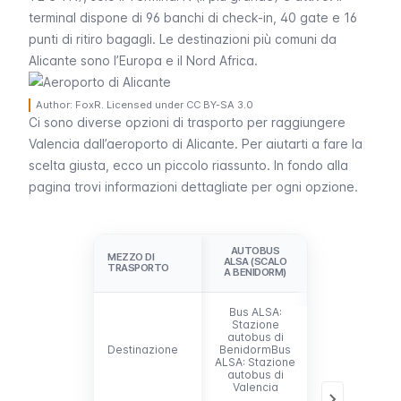
terminal dispone di 96 banchi di check-in, 40 gate e 16
punti di ritiro bagagli. Le destinazioni più comuni da
Alicante sono l’Europa e il Nord Africa.
Author: FoxR. Licensed under CC BY-SA 3.0
Ci sono diverse opzioni di trasporto per raggiungere
Valencia dall’aeroporto di Alicante. Per aiutarti a fare la
scelta giusta, ecco un piccolo riassunto. In fondo alla
pagina trovi informazioni dettagliate per ogni opzione.
AUTOBUS
C6 + BUS
MEZZO DI
MEZZO DI
ALSA (SCALO
ALSA
TRASPORTO
TRASPORTO
A BENIDORM)
Bus ALSA:
Bus C6:
Stazione
Stazione
autobus di
autobus di
Destinazione
Destinazione
BenidormBus
AlicanteBus
ALSA: Stazione
ALSA: Stazion
autobus di
autobus di
Valencia
Valencia