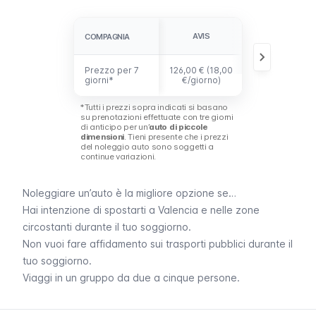
AVIS
CENTAURO
COMPAGNIA
COMPAGNIA
Prezzo per 7
Prezzo per 7
126,00 € (18,00
132,00 € (18,8
giorni*
giorni*
€/giorno)
€/giorno)
*Tutti i prezzi sopra indicati si basano
su prenotazioni effettuate con tre giorni
di anticipo per un’
auto di piccole
dimensioni
. Tieni presente che i prezzi
del noleggio auto sono soggetti a
continue variazioni.
Noleggiare un’auto è la migliore opzione se…
Hai intenzione di spostarti a Valencia e nelle zone
circostanti durante il tuo soggiorno.
Non vuoi fare affidamento sui trasporti pubblici durante il
tuo soggiorno.
Viaggi in un gruppo da due a cinque persone.