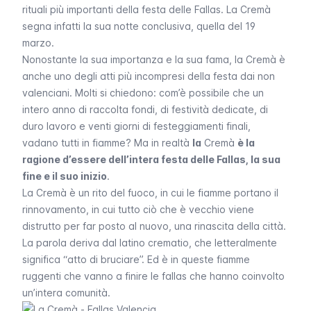
rituali più importanti della festa delle
Fallas
. La
Cremà
segna infatti la sua notte conclusiva, quella del 19
marzo.
Nonostante la sua importanza e la sua fama, la
Cremà
è
anche uno degli atti più incompresi della festa dai non
valenciani. Molti si chiedono: com’è possibile che un
intero anno di raccolta fondi, di festività dedicate, di
duro lavoro e venti giorni di festeggiamenti finali,
vadano tutti in fiamme? Ma in realtà
la
Cremà
è la
ragione d’essere dell’intera festa delle Fallas, la sua
fine e il suo inizio
.
La
Cremà
è un rito del fuoco, in cui le fiamme portano il
rinnovamento, in cui tutto ciò che è vecchio viene
distrutto per far posto al nuovo, una rinascita della città.
La parola deriva dal latino
crematio
, che letteralmente
significa “atto di bruciare”. Ed è in queste fiamme
ruggenti che vanno a finire le
fallas
che hanno coinvolto
un’intera comunità.