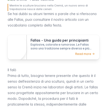
Mentre le sculture bruciano nella Cremà, un nuovo anno di
trepidazione nasce dalle ceneri.
Se hai dubbi su alcuni termini o parole che si riferiscono
alle
Fallas
, puoi consultare il nostro articolo con un
vocabolario completo della festa.
Fallas - Una guida per principianti
Esplosive, colorate e rumorose. Le Fallas
sono una tradizione sempre diversa e più
audace ogni anno. Qui trovi una panoramica
Read more ->
dei concetti fondamentali per capire la festa
più spettacolare e accesa di Valencia.
Il falò
Prima di tutto, bisogna tenere presente che questo è il
senso dell’esistenza di una scultura, quindi in un certo
senso la
Cremà
inizia nei laboratori degli artisti. Le
fallas
sono progettate appositamente per bruciare in un certo
modo. Dopodiché, la procedura per il falò è
praticamente la stessa, indipendentemente dalle