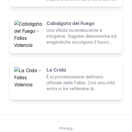
Con la sua lunghezza totale di 162
km, essa copre completamente
l'area urbana di Valencia ed è un
ottimo modo per spostarsi in città.
Cabalgata del Fuego
Una sfilata incandescente e
intrigante. Sagome demoniache ed
enigmatiche accolgono il fuoco
nella città di Valencia, preparando il
pubblico all'arrivo della Cremà delle
fallas.
La Crida
È la proclamazione dell'inizio
ufficiale delle Fallas. Così una città
entra in tre settimane di
festeggiamenti, colori, rumori e
spettacoli.
Privacy