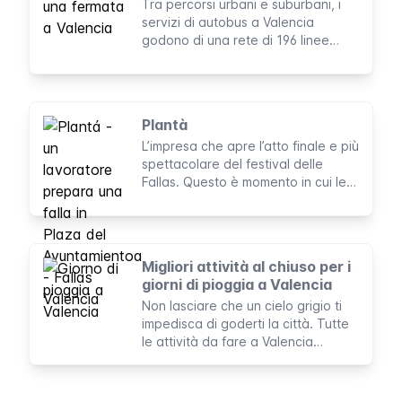
Tra percorsi urbani e suburbani, i
servizi di autobus a Valencia
godono di una rete di 196 linee
pubbliche. Probabilmente utilizzerai
alcuni di questi autobus per
muoverti a Valencia durante il tuo
soggiorno, soprattutto all'interno e
Plantà
intorno alle antiche mura della città.
L’impresa che apre l’atto finale e più
spettacolare del festival delle
Fallas. Questo è momento in cui le
sculture si presentano finalmente
alla città.
Migliori attività al chiuso per i
giorni di pioggia a Valencia
Non lasciare che un cielo grigio ti
impedisca di goderti la città. Tutte
le attività da fare a Valencia
quando fuori si trova pioggia
battente e vento freddo.