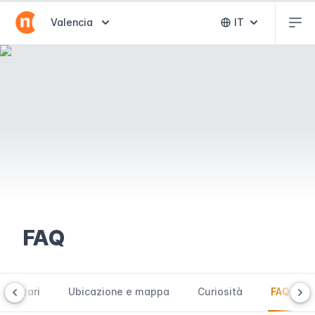
Abr
Abrir selector de destinos
Valencia
IT
Abrir selector 
FAQ
 e orari
Ubicazione e mappa
Curiosità
FAQ