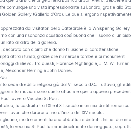
da quella di Michelangelo nella Basilica di San Pietro. Sebbene sia
 offre comunque una vista impressionante su Londra, grazie alla
St
la
Golden Gallery
(Galleria d’Oro). Le due si ergono rispettivament
o apprezzata dai visitatori della Cattedrale è la
Whispering Gallery
erno con una risonanza acustica così buona che il suono di un bisb
 lato all’altro della galleria.
 decorato con dipinti che danno l’illusione di caratteristiche
cripta attira i turisti, grazie alle numerose tombe e ai monumenti
aggi di rilievo. Tra questi, Florence Nightingale, J. M. W. Turner,
ke, Alexander Fleming e John Donne.
 Paul
nto sede di edifici religiosi già dal VII secolo d.C.. Tuttavia, gli edifi
aggiori informazioni sono quello attuale e quello appena precedent
 Paul
, ovvero Vecchia St Paul.
olica, fu costruita tra l’XI e il XIII secolo in un mix di stili romanico
versi lavori che durarono fino all’inizio del XIV secolo.
glicano, molti elementi furono abbattuti e distrutti. Infine, durante 
666, la vecchia St Paul fu irrimediabilmente danneggiata, sopratt