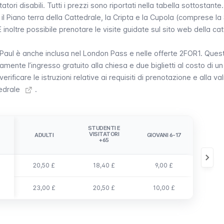
tatori disabili. Tutti i prezzi sono riportati nella tabella sottostante.
 il Piano terra della Cattedrale, la Cripta e la Cupola (comprese la
È inoltre possibile
prenotare le visite guidate sul sito web della ca
 Paul è anche inclusa nel
London Pass
e nelle offerte
2FOR1
. Ques
amente l’ingresso gratuito alla chiesa e due biglietti al costo di un 
verificare le istruzioni relative ai requisiti di prenotazione e alla val
tedrale
.
BAM
STUDENTI E
VISI
VISITATORI
ADULTI
GIOVANI 6-17
DIS
+65
ACCO
20,50 £
18,40 £
9,00 £
n
23,00 £
20,50 £
10,00 £
gra