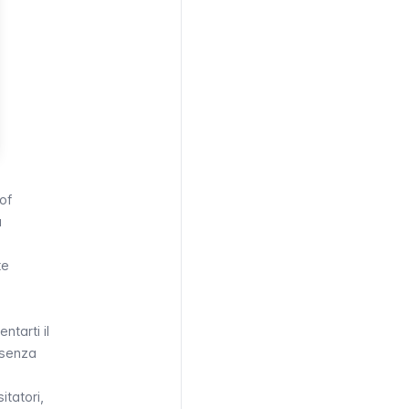
 of
a
te
ntarti il
 senza
itatori,