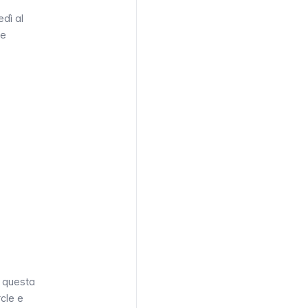
edì al
te
e questa
rcle
e