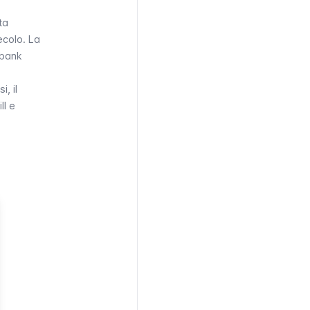
ta
ecolo. La
lbank
, il
ll e