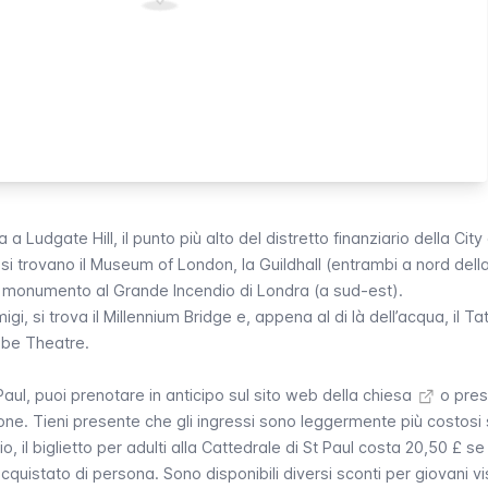
va a
Ludgate Hill
, il punto più alto del distretto finanziario della
City
si trovano il
Museum of London
, la
Guildhall
(entrambi a nord dell
l monumento al Grande Incendio di Londra (a sud-est).
gi, si trova il
Millennium Bridge
e, appena al di là dell’acqua, il
Ta
obe Theatre.
 Paul, puoi
prenotare in anticipo sul sito web della chiesa
o prese
ne. Tieni presente che gli ingressi sono leggermente più costosi
 il biglietto per adulti alla Cattedrale di St Paul costa 20,50 £ se
quistato di persona. Sono disponibili diversi sconti per giovani vis