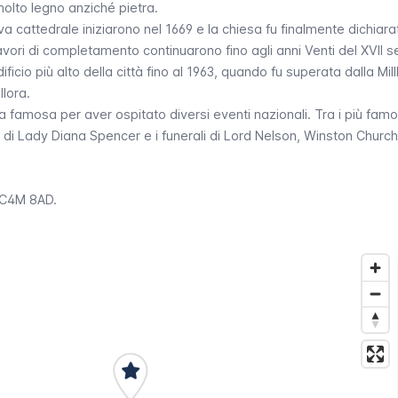
molto legno anziché pietra.
ova cattedrale iniziarono nel 1669 e la chiesa fu finalmente dichiara
avori di completamento continuarono fino agli anni Venti del XVII s
ificio più alto della città fino al 1963, quando fu superata dalla
Mil
llora.
a famosa per aver ospitato diversi eventi nazionali. Tra i più famosi
 di Lady Diana Spencer e i funerali di Lord Nelson, Winston Churchi
EC4M 8AD.