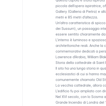
Questa cupola è stata ispirata 
piccola dell’opera ispiratrice,
Gallery
(Galleria di Pietra) e al
metri e 85 metri d’altezza.
Un’altra caratteristica di spicc
dei Sussurri), un passaggio int
essere sentito chiaramente da un
L’interno è luminoso e spazioso,
architettoniche reali. Anche la 
commemorativi dedicati a person
Lawrence d’Arabia, William Bla
Storia della cattedrale di Saint
Il sito ha una lunga storia in qua
ecclesiastici di cui si hanno m
comunemente chiamato
Old St
La vecchia cattedrale, allora catt
L’edificio fu poi ampliato con di
Nel XVI secolo, con lo Scisma an
Grande Incendio di Londra del 1