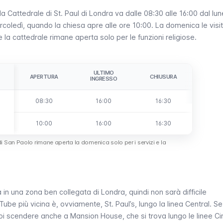
la Cattedrale di St. Paul di Londra va dalle 08:30 alle 16:00 dal lun
coledì, quando la chiesa apre alle ore 10:00. La domenica le visi
 la cattedrale rimane aperta solo per le funzioni religiose.
ULTIMO
APERTURA
CHIUSURA
INGRESSO
08:30
16:00
16:30
10:00
16:00
16:30
i San Paolo rimane aperta la domenica solo per i servizi e la
a in una zona ben collegata di Londra, quindi non sarà difficile
Tube
più vicina è, ovviamente,
St. Paul’s
, lungo la linea
Central
. S
uoi scendere anche a
Mansion House
, che si trova lungo le linee
Ci