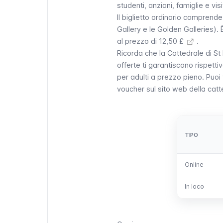
studenti, anziani, famiglie e visi
Il biglietto ordinario comprende
Gallery
e le
Golden Galleries
). 
al prezzo di 12,50 £
.
Ricorda che la Cattedrale di St
offerte ti garantiscono rispettiv
per adulti a prezzo pieno. Puoi
voucher sul sito web della cat
TIPO
TIPO
Online
Online
In loco
In loco