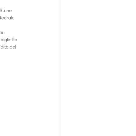
Stone
ttedrale
te
biglietto
idità del
BINI 0-5,
FAMIGLIE (2
FAMIGLIE (1
TATORI CON
ADULTI + 2-3
ADULTO + 2-
ABILITÀ E
BAMBINI)
3 BAMBINI)
MPAGNATORI
/a
50,00 £
29,50 £
tis
56,00 £
33,00 £