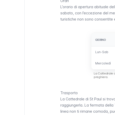
Orari
L’orario di apertura abituale del
sabato, con l’eccezione del mer
turistiche non sono consentite e
GIORNO
GIORNO
Lun-Sab
Lun-Sab
Mercoledì
Mercoledì
La Cattedrale d
preghiera.
Trasporto
La Cattedrale di St Paul si trov
raggiungerla. La fermata della
linea non ti rimane comoda, p