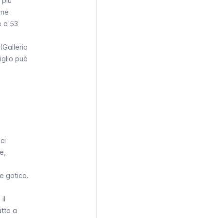
 più
one
e a 53
(Galleria
iglio può
ci
e,
 e gotico.
il
utto a