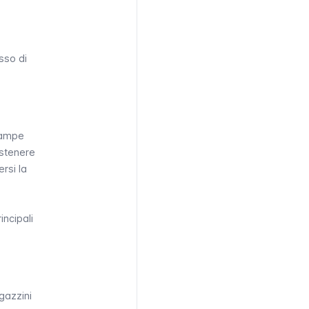
esso di
stampe
ostenere
rsi la
incipali
gazzini