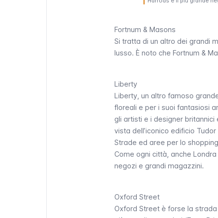
Harrods è il più grande n
Fortnum & Masons
Si tratta di un altro dei grandi
lusso. È noto che
Fortnum & M
Liberty
Liberty
, un altro famoso grand
floreali e per i suoi fantasiosi
gli artisti e i designer britannic
vista dell’iconico edificio Tudor
Strade ed aree per lo shoppin
Come ogni città, anche Londra ha
negozi e grandi magazzini.
Oxford Street
Oxford Street
è forse la strada