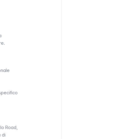
a
re.
onale
specifico
llo Road
,
 di