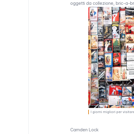
oggetti da collezione,
bric-a-b
I giorni migliori per visi
Camden Lock