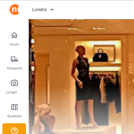
Abrir selector de destinos
Londra
Inizio
Trasporto
Luoghi d'interesse
Quartieri