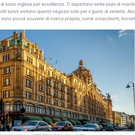
i lusso inglese per eccellenza. Ti aspettano sette piani di marchi
olti turisti visitano questo negozio solo per il gusto di vederlo. Alc
sono piccoli souvenir di marca propria, come orsacchiotti, borset