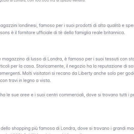
egozio di Londra, con 100.000 m2 di spazio vendita.
 magazzini londinesi, famoso per i suoi prodotti di alta qualità e sp
asons
è il fornitore ufficiale di tè della famiglia reale britannica.
e magazzino di lusso di Londra, è famoso per i suoi tessuti con 
 articoli per la casa. Storicamente, il negozio ha la reputazione di s
i emergenti. Molti visitatori si recano da
Liberty
anche solo per gode
 con travi in legno a vista.
g
 le sue aree e i suoi centri commerciali, dove si trovano tutti i pr
 dello shopping più famosa di Londra, dove si trovano i grandi ma