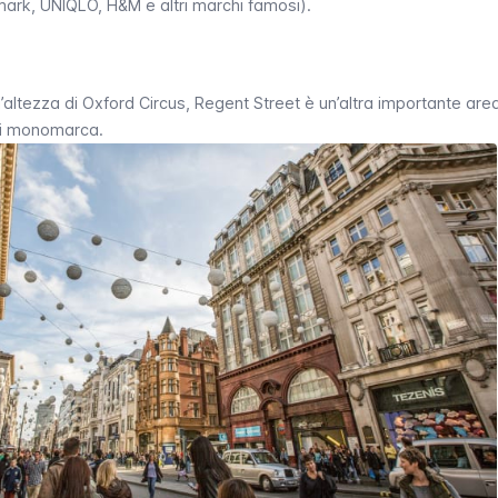
imark, UNIQLO, H&M e altri marchi famosi).
l’altezza di
Oxford Circus
,
Regent Street
è un’altra importante are
zi monomarca.