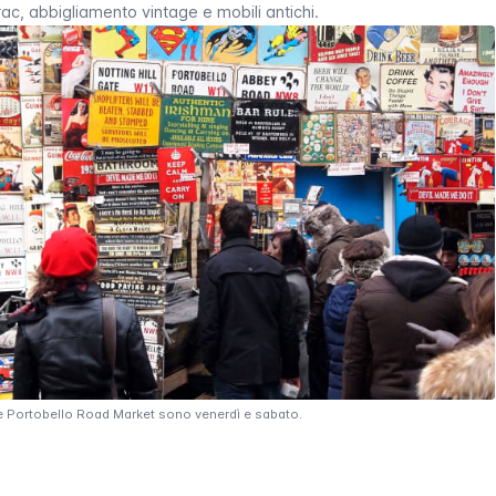
rac
, abbigliamento vintage e mobili antichi.
tare Portobello Road Market sono venerdì e sabato.