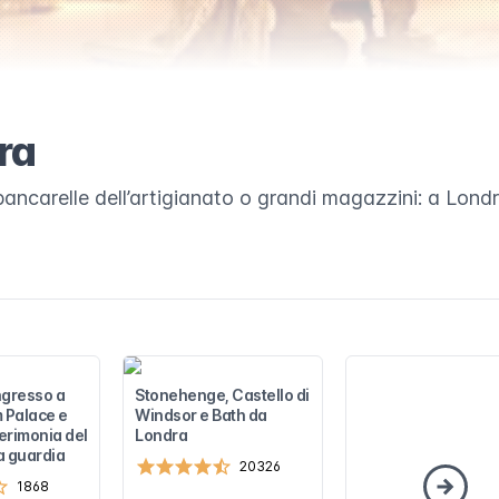
ra
bancarelle dell’artigianato o grandi magazzini: a Londr
ingresso a
Stonehenge, Castello di
 Palace e
Windsor e Bath da
cerimonia del
Londra
a guardia
20326
1868