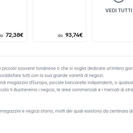
VEDI TUTTI
72,38€
93,74€
da
da
n piccolo souvenir londinese o che si voglia dedicare un’intera gior
 soddisfare tutti con la sua grande varietà di negozi.
randi magazzini d’Europa, piccole bancarelle indipendenti, o qualsia
colo ti illustreremo i negozi, le aree commerciali e i mercati di str
magazzini e negozi storici, molti dei quali esistono da centinaia di