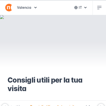
Abr
Abrir selector de destinos
Valencia
IT
Abrir selector 
Consigli utili per la tua
visita