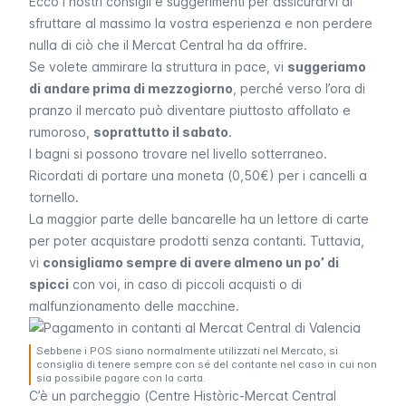
Ecco i nostri consigli e suggerimenti per assicurarvi di
sfruttare al massimo la vostra esperienza e non perdere
nulla di ciò che il
Mercat Central
ha da offrire.
Se volete ammirare la struttura in pace, vi
suggeriamo
di andare prima di mezzogiorno
, perché verso l’ora di
pranzo il mercato può diventare piuttosto affollato e
rumoroso,
soprattutto il sabato
.
I bagni si possono trovare nel livello sotterraneo.
Ricordati di portare una moneta (0,50€) per i cancelli a
tornello.
La maggior parte delle bancarelle ha un lettore di carte
per poter acquistare prodotti senza contanti. Tuttavia,
vi
consigliamo sempre di avere almeno un po’ di
spicci
con voi, in caso di piccoli acquisti o di
malfunzionamento delle macchine.
Sebbene i POS siano normalmente utilizzati nel Mercato, si
consiglia di tenere sempre con sé del contante nel caso in cui non
sia possibile pagare con la carta.
C’è un parcheggio (
Centre Històric-Mercat Central