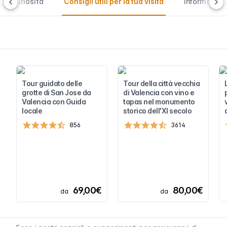
Curiosità
Consigli utili per la tua visita
Informazioni
Tour guidato delle
Tour della città vecchia
grotte di San Jose da
di Valencia con vino e
Valencia con Guida
tapas nel monumento
locale
storico dell'XI secolo
856
3614
69,00€
80,00€
da
da