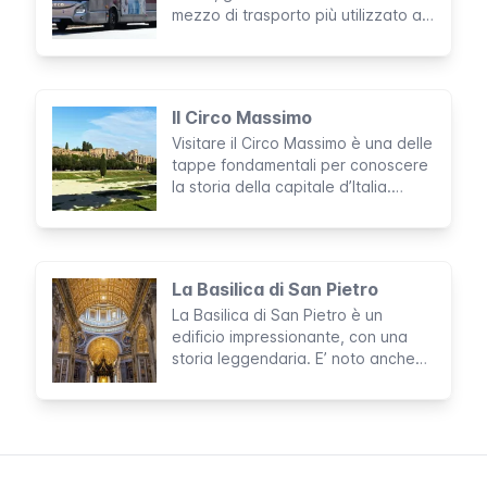
mezzo di trasporto più utilizzato a
Roma. E’ molto probabile che
debba prendere un autobus
durante la tua permanenza, per cui
è importante che tu conosca alcuni
Il Circo Massimo
dei dettagli basici circa il
Visitare il Circo Massimo è una delle
funzionamento di questo mezzo.
tappe fondamentali per conoscere
la storia della capitale d’Italia.
Considerata la più grande struttura
per spettacoli costruita dall’uomo,
quest’area archeologica è stata
per circa mille anni la sede di
La Basilica di San Pietro
leggendarie attività ludiche.
La Basilica di San Pietro è un
edificio impressionante, con una
storia leggendaria. E’ noto anche
come il "Centro della Cristianità" e,
ciò che si nasconde all'interno di
questa imponente chiesa, è visitato
ogni anno da ben 20.000 turisti e
pellegrini provenienti da tutto il