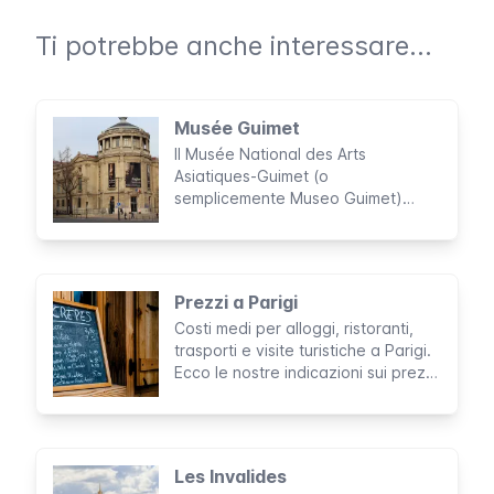
Ti potrebbe anche interessare...
Musée Guimet
Il Musée National des Arts
Asiatiques-Guimet (o
semplicemente Museo Guimet)
custodisce una delle più grandi
collezioni di manufatti asiatici al di
fuori dell'Asia: migliaia di preziosi
pezzi provenienti da decine di
Prezzi a Parigi
civiltà asiatiche ti attendono al suo
Costi medi per alloggi, ristoranti,
interno.
trasporti e visite turistiche a Parigi.
Ecco le nostre indicazioni sui prezzi
dei servizi e delle necessità
quotidiane, in modo che tu possa
farti un'idea per il budget.
Les Invalides