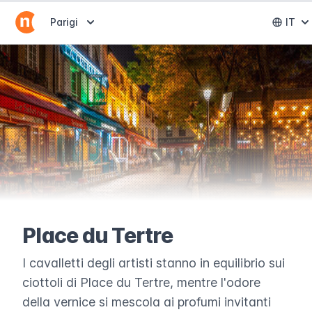
Abrir selector de destinos
Parigi
IT
Abri
Place du Tertre
I cavalletti degli artisti stanno in equilibrio sui
ciottoli di Place du Tertre, mentre l'odore
della vernice si mescola ai profumi invitanti