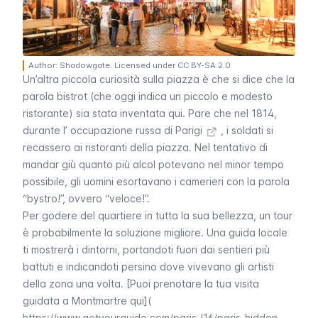
Author: Shadowgate. Licensed under CC BY-SA 2.0
Un’altra piccola curiosità sulla piazza è che si dice che la
parola
bistrot
(che oggi indica un piccolo e modesto
ristorante) sia stata inventata qui. Pare che nel 1814,
durante l’
occupazione russa di Parigi
, i soldati si
recassero ai ristoranti della piazza. Nel tentativo di
mandar giù quanto più alcol potevano nel minor tempo
possibile, gli uomini esortavano i camerieri con la parola
“
bystro
!”, ovvero “veloce!”.
Per godere del quartiere in tutta la sua bellezza, un tour
è probabilmente la soluzione migliore. Una guida locale
ti mostrerà i dintorni, portandoti fuori dai sentieri più
battuti e indicandoti persino dove vivevano gli artisti
della zona una volta. [Puoi prenotare la tua visita
guidata a Montmartre qui](
https://www.getyourguide.com/paris-l16/paris-hidden-