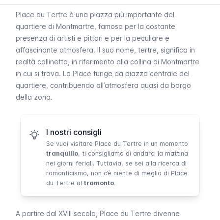
Place du Tertre
è una piazza più importante del
quartiere di Montmartre
, famosa per la costante
presenza di artisti e pittori e per la peculiare e
affascinante atmosfera. Il suo nome,
tertre
, significa in
realtà collinetta, in riferimento alla collina di
Montmartre
in cui si trova. La
Place
funge da piazza centrale del
quartiere, contribuendo all’atmosfera quasi da borgo
della zona.
I nostri consigli
Se vuoi visitare
Place du Tertre
in un momento
tranquillo
, ti consigliamo di andarci la mattina
nei giorni feriali. Tuttavia, se sei alla ricerca di
romanticismo, non c’è niente di meglio di
Place
du Tertre
al
tramonto
.
A partire dal XVIII secolo,
Place du Tertre
divenne