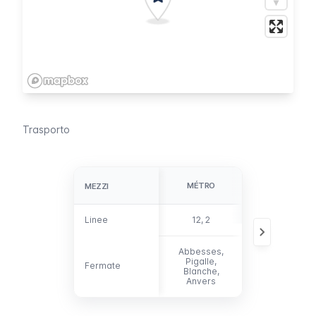
Trasporto
MÉTRO
AUTOBUS
MEZZI
MEZZI
Linee
Linee
12, 2
40,
Abbesses,
Pigalle,
Fermate
Fermate
Blanche,
Anvers