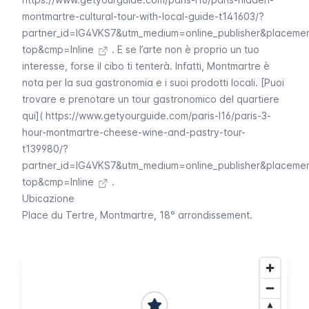
montmartre-cultural-tour-with-local-guide-t141603/?
partner_id=IG4VKS7&utm_medium=online_publisher&placeme
top&cmp=Inline
. E se l’arte non è proprio un tuo
interesse, forse il cibo ti tenterà. Infatti,
Montmartre
è
nota per la sua gastronomia e i suoi prodotti locali. [Puoi
trovare e prenotare un tour gastronomico del quartiere
qui](
https://www.getyourguide.com/paris-l16/paris-3-
hour-montmartre-cheese-wine-and-pastry-tour-
t139980/?
partner_id=IG4VKS7&utm_medium=online_publisher&placeme
top&cmp=Inline
.
Ubicazione
Place du Tertre
,
Montmartre
, 18° arrondissement.