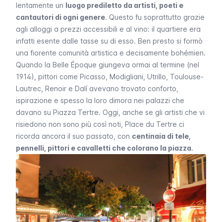
lentamente un
luogo prediletto da artisti, poeti e
cantautori di ogni genere
. Questo fu soprattutto grazie
agli alloggi a prezzi accessibili e al vino: il quartiere era
infatti esente dalle tasse su di esso. Ben presto si formò
una fiorente comunità artistica e decisamente bohémien.
Quando la
Belle Époque
giungeva ormai al termine (nel
1914), pittori come Picasso, Modigliani, Utrillo, Toulouse-
Lautrec, Renoir e Dalí avevano trovato conforto,
ispirazione e spesso la loro dimora nei palazzi che
davano su Piazza
Tertre
. Oggi, anche se gli artisti che vi
risiedono non sono più così noti,
Place du Tertre
ci
ricorda ancora il suo passato, con
centinaia di tele,
pennelli, pittori e cavalletti che colorano la piazza
.