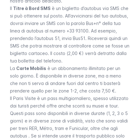
nostro articolo dedicato.
Il
Titre à Bord SMS
è un biglietto d’autobus via SMS che
si può ottenere sul posto. All’avvicinarsi del tuo autobus,
dovrai inviare un SMS con la parola Bus+n° della tua
linea di autobus al numero +33 93100. Ad esempio,
prendendo l’autobus 51, invia
Bus51
. Riceverai quindi un
SMS che potrai mostrare al controllore come se fosse un
biglietto cartaceo. Il costo (2,00 €) verrà detratto dalla
tua bolletta del telefono.
La
Carte Mobilis
è un abbonamento illimitato per un
solo giorno. È disponibile in diverse zone, ma a meno
che non ti serva di andare fuori dal centro ti basterà
prendere quello per le zone 1-2, che costa 7,50 €.
Il
Paris Visite
è un pass multigiornaliero, spesso utilizzato
dai turisti perché offre anche sconti su musei e tour.
Questi pass sono disponibili in diverse durate (1, 2, 3 o 5
giorni) e in diverse zone di validità, visto che sono validi
per
treni
RER
,
Métro
,
tram
e
Funicular
, oltre che agli
autobus . Se si intende usare il trasporto pubblico solo