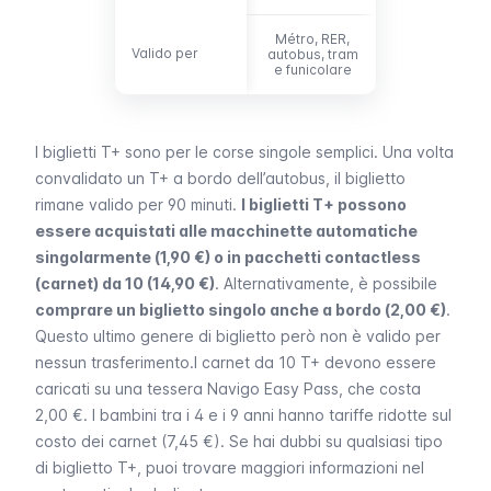
Métro, RER,
Valido per
Valido per
autobus, tram
Autobus
e funicolare
I
biglietti T+
sono per le corse singole semplici. Una volta
convalidato un T+ a bordo dell’autobus, il biglietto
rimane valido per 90 minuti.
I biglietti T+ possono
essere acquistati alle macchinette automatiche
singolarmente (1,90 €) o in pacchetti contactless
(carnet) da 10 (14,90 €)
. Alternativamente, è possibile
comprare un biglietto singolo anche a bordo (2,00 €)
.
Questo ultimo genere di biglietto però non è valido per
nessun trasferimento.I carnet da 10 T+ devono essere
caricati su una tessera
Navigo Easy Pass
, che costa
2,00 €. I bambini tra i 4 e i 9 anni hanno tariffe ridotte sul
costo dei
carnet
(7,45 €). Se hai dubbi su qualsiasi tipo
di biglietto T+, puoi trovare maggiori informazioni nel