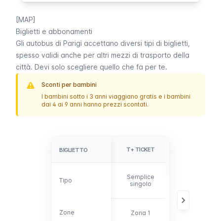
[MAP]
Biglietti e abbonamenti
Gli autobus di Parigi accettano diversi tipi di biglietti,
spesso validi anche per altri
mezzi di trasporto della
città
. Devi solo scegliere quello che fa per te.
Sconti per bambini
I bambini sotto i 3 anni viaggiano gratis e i bambini
dai 4 ai 9 anni hanno prezzi scontati.
TITRE À
T+ TICKET
BIGLIETTO
BIGLIETTO
BORD SMS
Biglietto
Semplice
Tipo
Tipo
singolo
singolo
elettronico
Tutte le zone
Zone
Zone
Zona 1
disponibili