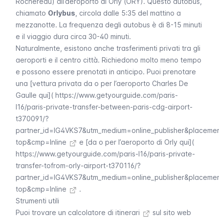
Rochereau
) all’
aeroporto di Orly (ORY)
. Questo autobus,
chiamato
Orlybus
, circola dalle 5:35 del mattino a
mezzanotte. La frequenza degli autobus è di 8-15 minuti
e il viaggio dura circa 30-40 minuti.
Naturalmente, esistono anche trasferimenti privati tra gli
aeroporti e il centro città. Richiedono molto meno tempo
e possono essere prenotati in anticipo. Puoi prenotare
una [vettura privata da o per l’aeroporto Charles De
Gaulle qui](
https://www.getyourguide.com/paris-
l16/paris-private-transfer-between-paris-cdg-airport-
t370091/?
partner_id=IG4VKS7&utm_medium=online_publisher&placeme
top&cmp=Inline
e [da o per l’aeroporto di Orly qui](
https://www.getyourguide.com/paris-l16/paris-private-
transfer-tofrom-orly-airport-t370116/?
partner_id=IG4VKS7&utm_medium=online_publisher&placeme
top&cmp=Inline
.
Strumenti utili
Puoi trovare un
calcolatore di itinerari
sul sito web