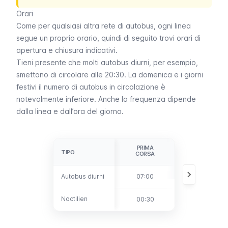
Orari
Come per qualsiasi altra rete di autobus, ogni linea
segue un proprio orario, quindi di seguito trovi orari di
apertura e chiusura indicativi.
Tieni presente che molti autobus diurni, per esempio,
smettono di circolare alle 20:30. La domenica e i giorni
festivi il numero di autobus in circolazione è
notevolmente inferiore. Anche la frequenza dipende
dalla linea e dall’ora del giorno.
PRIMA
ULTIMA
TIPO
TIPO
CORSA
CORSA
Autobus diurni
Autobus diurni
07:00
00:30
Noctilien
Noctilien
00:30
05:30