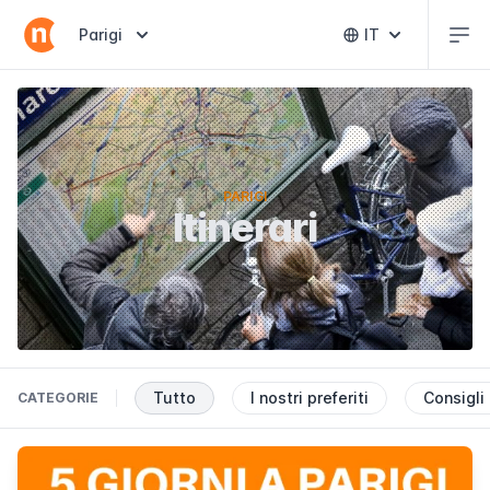
Sitios de interés en Valencia
Abr
Abrir selector de destinos
Parigi
IT
Abrir selector 
PARIGI
Itinerari
Tutto
I nostri preferiti
Consigli
CATEGORIE