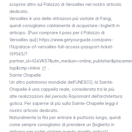
scoprire altro sul Palazzo di
Versailles
nel nostro articolo
dedicato.
Versailles
è una delle attrazioni più visitate di Parigi,
quindi consigliamo caldamente di acquistare i biglietti in
anticipo. [Puoi comprare il pass per il Palazzo di
Versailles qui](
https://www.getyourguide.com/paris-
l16/palace-of-versailles-full-access-passport-ticket-
t59565/?
partner_id=IG4VKS7&utm_medium=online_publisher&placeme
top&cmp=Inline
.
Sainte Chapelle
Un altro patrimonio mondiale dell’UNESCO, la
Sainte-
Chapelle
è una cappella reale, considerata tra le più
alte realizzazioni del periodo
Rayonnant
dell’architettura
gotica. Per saperne di più sulla
Sainte-Chapelle
leggi il
nostro articolo dedicato.
Naturalmente la fila per entrare è piuttosto lunga, quindi
come sempre consigliamo di prendere un [biglietto in
anticipo per poter visitare questo gioiello gotico](