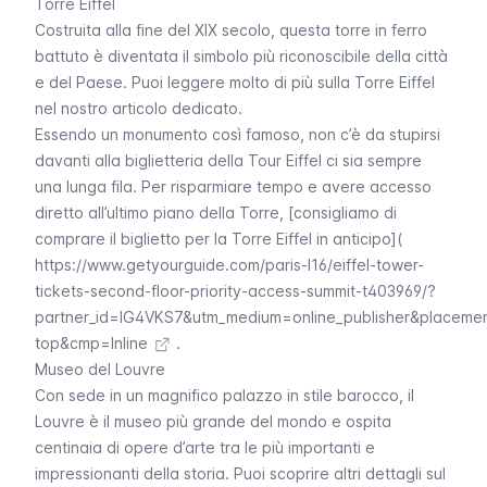
Torre Eiffel
Costruita alla fine del XIX secolo, questa torre in ferro
battuto è diventata il simbolo più riconoscibile della città
e del Paese. Puoi leggere molto di più sulla Torre
Eiffel
nel nostro articolo dedicato.
Essendo un monumento così famoso, non c’è da stupirsi
davanti alla biglietteria della
Tour Eiffel
ci sia sempre
una lunga fila. Per risparmiare tempo e avere accesso
diretto all’ultimo piano della Torre, [consigliamo di
comprare il biglietto per la Torre Eiffel in anticipo](
https://www.getyourguide.com/paris-l16/eiffel-tower-
tickets-second-floor-priority-access-summit-t403969/?
partner_id=IG4VKS7&utm_medium=online_publisher&placeme
top&cmp=Inline
.
Museo del Louvre
Con sede in un magnifico palazzo in stile barocco, il
Louvre
è il museo più grande del mondo e ospita
centinaia di opere d’arte tra le più importanti e
impressionanti della storia. Puoi scoprire altri dettagli sul