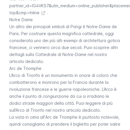
partner_id=IG4VKS7&utm_medium=online_publisher&placeme
top&cmp=Inline
.
Notre Dame
Un altro dei principali simboli di Parigi è
Notre-Dame de
Paris
. Per costruire questa magnifica cattedrale, oggi
considerata uno dei più alti esempi di architettura gotica
francese, ci vennero circa due secoli. Puoi scoprire altri
dettagli sulla Cattedrale di
Notre-Dame
nel nostro
articolo dedicato.
Arc de Triomphe
L’Arco di Trionfo è un monumento in onore di coloro che
combatterono e morirono per la Francia durante la
rivoluzione francese e le guerre napoleoniche. L’Arco è
anche il punto di congiunzione da cui si irradiano le
dodici strade maggiori della città. Puoi leggere di più
sull’Arco di Trionfo nel nostro articolo dedicato.
La vista in cima all’
Arc de Triomphe
è piuttosto notevole,
quindi consigliamo di prendere il biglietto per poter salire