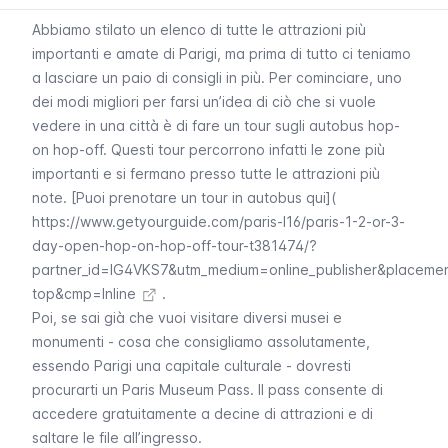
Abbiamo stilato un elenco di tutte le attrazioni più
importanti e amate di Parigi, ma prima di tutto ci teniamo
a lasciare un paio di consigli in più. Per cominciare, uno
dei modi migliori per farsi un’idea di ciò che si vuole
vedere in una città è di fare un tour sugli autobus hop-
on hop-off. Questi tour percorrono infatti le zone più
importanti e si fermano presso tutte le attrazioni più
note. [Puoi prenotare un tour in autobus qui](
https://www.getyourguide.com/paris-l16/paris-1-2-or-3-
day-open-hop-on-hop-off-tour-t381474/?
partner_id=IG4VKS7&utm_medium=online_publisher&placeme
top&cmp=Inline
.
Poi, se sai già che vuoi visitare diversi musei e
monumenti - cosa che consigliamo assolutamente,
essendo Parigi una capitale culturale - dovresti
procurarti un
Paris Museum Pass
. Il pass consente di
accedere gratuitamente a decine di attrazioni e di
saltare le file all’ingresso.