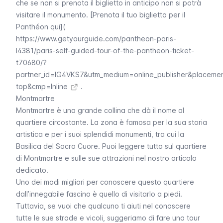
che se non si prenota il biglietto in anticipo non si potrà
visitare il monumento. [Prenota il tuo biglietto per il
Panthéon qui](
https://www.getyourguide.com/pantheon-paris-
l4381/paris-self-guided-tour-of-the-pantheon-ticket-
t70680/?
partner_id=IG4VKS7&utm_medium=online_publisher&placeme
top&cmp=Inline
.
Montmartre
Montmartre
è una grande collina che dà il nome al
quartiere circostante. La zona è famosa per la sua storia
artistica e per i suoi splendidi monumenti, tra cui la
Basilica del Sacro Cuore. Puoi leggere tutto sul quartiere
di
Montmartre
e sulle sue attrazioni nel nostro articolo
dedicato.
Uno dei modi migliori per conoscere questo quartiere
dall’innegabile fascino è quello di visitarlo a piedi.
Tuttavia, se vuoi che qualcuno ti aiuti nel conoscere
tutte le sue strade e vicoli, suggeriamo di fare una tour