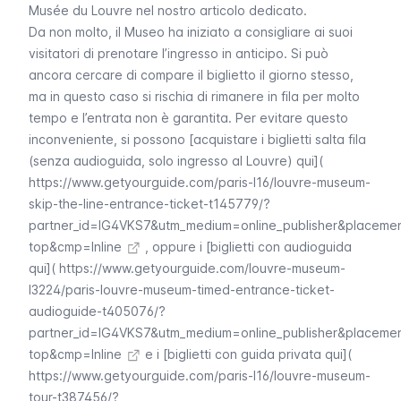
Musée du Louvre
nel nostro articolo dedicato.
Da non molto, il Museo ha iniziato a consigliare ai suoi
visitatori di prenotare l’ingresso in anticipo. Si può
ancora cercare di compare il biglietto il giorno stesso,
ma in questo caso si rischia di rimanere in fila per molto
tempo e l’entrata non è garantita. Per evitare questo
inconveniente, si possono [acquistare i biglietti salta fila
(senza audioguida, solo ingresso al Louvre) qui](
https://www.getyourguide.com/paris-l16/louvre-museum-
skip-the-line-entrance-ticket-t145779/?
partner_id=IG4VKS7&utm_medium=online_publisher&placeme
top&cmp=Inline
, oppure i [biglietti con audioguida
qui](
https://www.getyourguide.com/louvre-museum-
l3224/paris-louvre-museum-timed-entrance-ticket-
audioguide-t405076/?
partner_id=IG4VKS7&utm_medium=online_publisher&placeme
top&cmp=Inline
e i [biglietti con guida privata qui](
https://www.getyourguide.com/paris-l16/louvre-museum-
tour-t387456/?