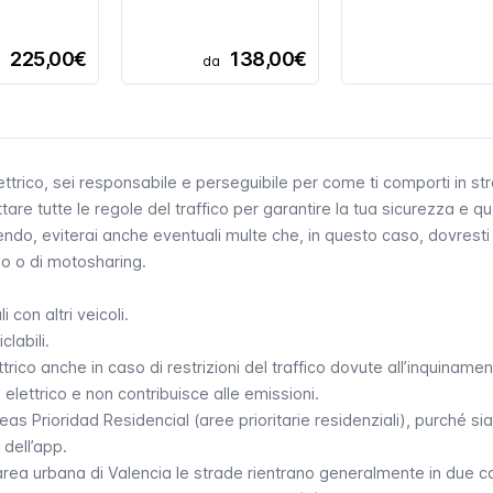
225,00€
138,00€
a
da
trico, sei responsabile e perseguibile per come ti comporti in st
tare tutte le regole del traffico per garantire la tua sicurezza e qu
acendo, eviterai anche eventuali multe che, in questo caso, dovrest
io o di motosharing.
 con altri veicoli.
clabili.
ttrico anche in caso di restrizioni del traffico dovute all’inquiname
elettrico e non contribuisce alle emissioni.
eas Prioridad Residencial
(aree prioritarie residenziali), purché si
 dell’app.
ell’area urbana di Valencia le strade rientrano generalmente in due c