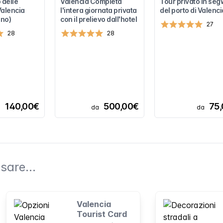
 delle
Valencia Completa
Tour privato in se
Valencia
l'intera giornata privata
del porto di Valenci
ino)
con il prelievo dall'hotel
27
28
28
140,00€
500,00€
75
a
da
da
sare...
Valencia
Tourist Card