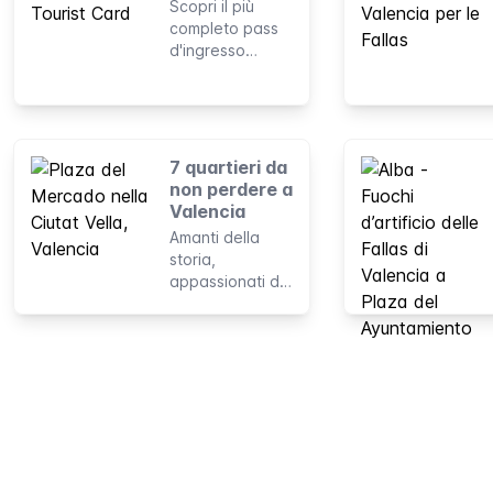
Scopri il più
completo pass
d'ingresso
gratuito e carta
sconti di
Valencia, tutto in
uno. Qui ti
spieghiamo ciò
7 quartieri da
che c'è da
non perdere a
sapere sulla
Valencia
Valencia Tourist
Amanti della
Card: i diversi
storia,
tipi di tessere e
appassionati di
opzioni, come e
shopping,
dove
inguaribili
acquistarle ed
romantici o
utilizzarle.
backpacker in
attesa di
rilassarsi con la
gente del posto,
a Valencia c'è
qualcosa per