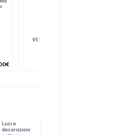
gway
a
VEDI TUTTI
,00€
Luci e
decorazioni