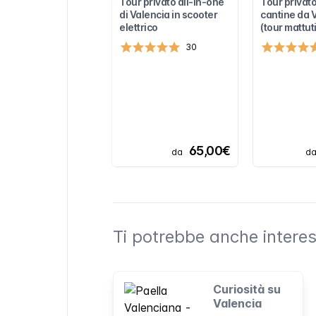
Tour privato all-in-one
Tour privato
di Valencia in scooter
cantine da 
elettrico
(tour mattut
30
65,00€
da
d
Ti potrebbe anche interes
Curiosità su
Valencia