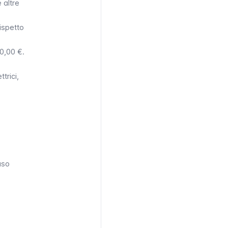
 altre
rispetto
00,00 €.
trici,
aso