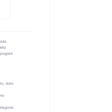
rada.
ella
i pagare
nto, dato
ano
ategorie.