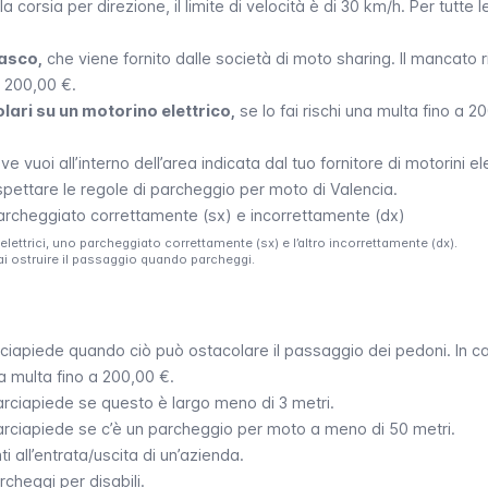
corsia per direzione, il limite di velocità è di 30 km/h. Per tutte le
asco,
che viene fornito dalle società di moto sharing. Il mancato 
a 200,00 €.
olari su un motorino elettrico,
se lo fai rischi una multa fino a 2
vuoi all’interno dell’area indicata dal tuo fornitore di motorini elet
spettare le regole di parcheggio per moto di Valencia.
lettrici, uno parcheggiato correttamente (sx) e l’altro incorrettamente (dx).
i ostruire il passaggio quando parcheggi.
rciapiede quando ciò può ostacolare il passaggio dei pedoni. In c
na multa fino a 200,00 €.
rciapiede se questo è largo meno di 3 metri.
rciapiede se c’è un parcheggio per moto a meno di 50 metri.
 all’entrata/uscita di un’azienda.
cheggi per disabili.