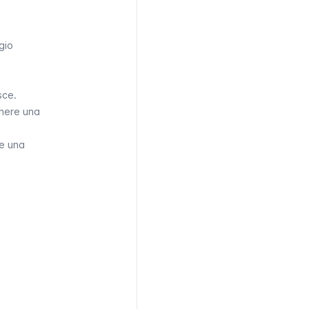
gio
sce.
enere una
re una