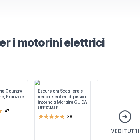
 i motorini elettrici
ne Country
Escursioni Scogliere e
ne, Pranzo e
vecchi sentieri di pesca
intorno a Moraira GUIDA
UFFICIALE
47
38
VEDI TUTTI