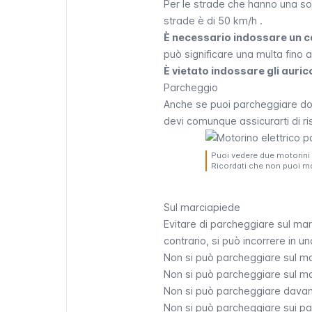
Per le strade che hanno una sola 
strade è di 50 km/h .
È necessario indossare un c
può significare una multa fino 
È vietato indossare gli auric
Parcheggio
Anche se puoi parcheggiare dove 
devi comunque assicurarti di ri
Puoi vedere due motorini e
Ricordati che non puoi ma
Sul marciapiede
Evitare di parcheggiare sul ma
contrario, si può incorrere in u
Non si può parcheggiare sul ma
Non si può parcheggiare sul ma
Non si può parcheggiare davanti
Non si può parcheggiare sui par