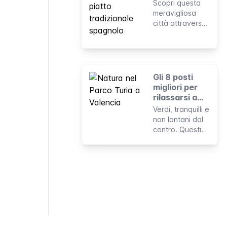
Scopri questa
meravigliosa
città attraverso
20 fatti e
aneddoti curiosi
e divertenti
Gli 8 posti
migliori per
rilassarsi a
Valencia
Verdi, tranquilli e
non lontani dal
centro. Questi
otto luoghi ti
permetteranno
di prendere una
pausa dal
trambusto della
città.