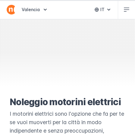
Abr
Abrir selector de destinos
Valencia
IT
Abrir selector 
Noleggio motorini elettrici
I motorini elettrici sono l'opzione che fa per te
se vuoi muoverti per la città in modo
indipendente e senza preoccupazioni,