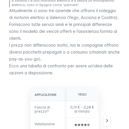
A sinistra c'è uno mototino elettrico e a destra un monopattino
elettrico, noto in Spagna come “patinete”.
Attualmente ci sono tre aziende che offrono il noleggio
di motorini elettrici a Valencia (
Yego
,
Acciona
e
Cooltra
).
Forniscono tutte servizi simili e le principali differenze
sono il modello dei veicoli offerti e l’assistenza fornita ai
clienti.
I prezzi non differiscono molto, ma le compagnie offrono
diversi pacchetti prepagati o a consumo (chiamati anche
pay-as-you-go
).
Ecco una tabella di confronto per avere un’idea delle
opzioni a disposizione.
YEGO
ACCIONA
APPLICAZIONE
APPLICAZIONE
Fascia di
Fascia di
0,19 € - 0,28 €
0,12 € - 0,33 €
prezzo*
prezzo*
al minuto
al minuto
Valutazione
Valutazione