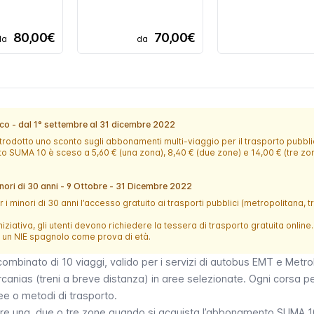
80,00€
70,00€
da
da
ico - dal 1° settembre al 31 dicembre 2022
trodotto uno sconto sugli abbonamenti multi-viaggio per il trasporto pubbli
o SUMA 10 è sceso a 5,60 € (una zona), 8,40 € (due zone) e 14,00 € (tre zon
nori di 30 anni - 9 Ottobre - 31 Dicembre 2022
 i minori di 30 anni l’accesso gratuito ai trasporti pubblici (metropolitana, 
iziativa, gli utenti devono richiedere la tessera di trasporto gratuita online.
 o un NIE spagnolo come prova di età.
mbinato di 10 viaggi, valido per i
servizi di autobus
EMT e Metro
rcanias (treni a breve distanza) in aree selezionate. Ogni corsa 
nee o metodi di trasporto.
dere una, due o tre zone quando si acquista l’abbonamento SUMA 