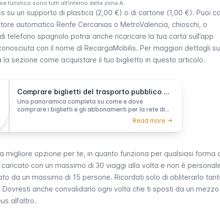
sse turistico sono tutti all’interno della zona A.
s su un supporto di plastica (2,00 €) o di cartone (1,00 €). Puoi 
utore automatico Renfe Cercanias o MetroValencia, chioschi, o
i telefono spagnolo potrai anche ricaricare la tua carta sull’app
nosciuta con il nome di RecargaMobilis. Per maggiori dettagli s
la sezione come acquistare il tuo biglietto in questo articolo.
Comprare biglietti del trasporto pubblico a Valencia
Una panoramica completa su come e dove
comprare i biglietti e gli abbonamenti per la rete di
trasporto pubblico di Valencia.
Read more ->
 migliore opzione per te, in quanto funziona per qualsiasi
forma d
 caricato con un massimo di 30 viaggi alla volta e non è personale,
zato da un massimo di 15 persone. Ricordati solo di obliterarlo tant
 Dovresti anche convalidarlo ogni volta che ti sposti da un mezzo
s all’altro.