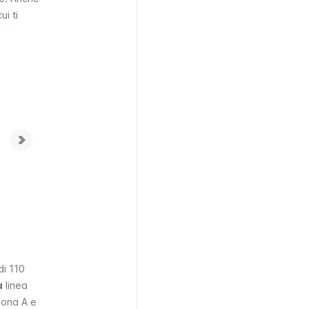
ui ti
di 110
a
linea
zona A e