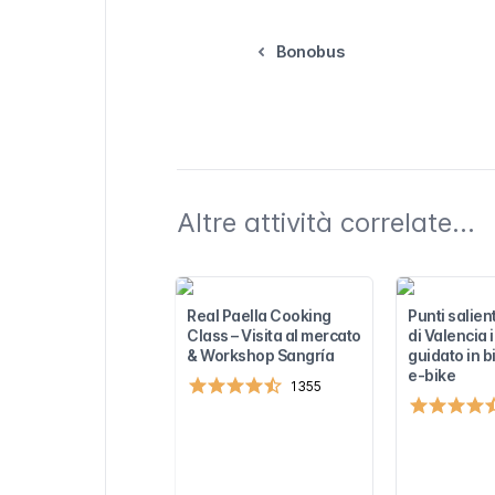
Bonobus
Altre attività correlate...
Real Paella Cooking
Punti salient
Class – Visita al mercato
di Valencia 
& Workshop Sangría
guidato in bi
e-bike
1355