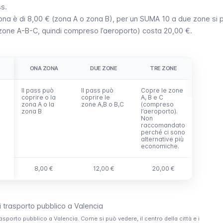
ss.
ona è di 8,00 € (zona A o zona B), per un SUMA 10 a due zone si
(zone A-B-C, quindi compreso l’aeroporto) costa 20,00 €.
ONA ZONA
DUE ZONE
TRE ZONE
Il pass può
Il pass può
Copre le zone
coprire o la
coprire le
A, B e C
zona A o la
zone A,B o B,C
(compreso
zona B
l’aeroporto).
Non
raccomandato
perché ci sono
alternative più
economiche.
8,00 €
12,00 €
20,00 €
rasporto pubblico a Valencia. Come si può vedere, il centro della città e i