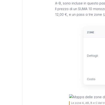
A-B, sono incluse in questo pa
Il prezzo di un SUMA 10 monoz
12,00 €, e un pass a tre zone 
ZONE
ZONE
Dettagli
Dettagli
Costo
Costo
Le zone A, AB, B e C del t