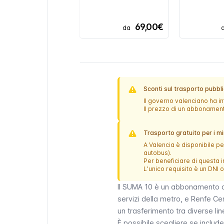
69,00€
da
Sconti sul trasporto pubbl
Il governo valenciano ha in
Il prezzo di un abbonament
Trasporto gratuito per i mi
A Valencia è disponibile per
autobus).
Per beneficiare di questa in
L’unico requisito è un DNI
Il
SUMA 10
è un abbonamento co
servizi della metro
, e Renfe Ce
un trasferimento tra diverse li
È possibile scegliere se inclu