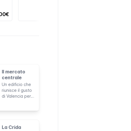
,00€
Il mercato
centrale
Un edificio che
riunisce il gusto
di Valencia per
l'architettura
modernista, il
suo qualificato
artigianato e la
sua lunga
La Crida