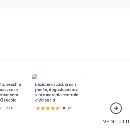
ittà vecchia
Lezione di cucina con
con vino e
paella, degustazione di
monumento
vini e mercato centrale
'XI secolo
a Valencia
3614
1809
VEDI TUTTI