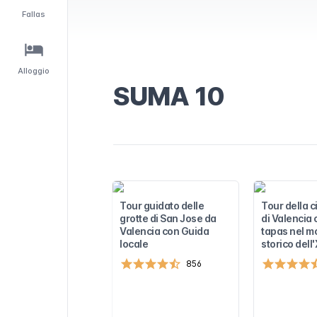
trasporto
co le info su
Fallas
ità e punti…
li
 il trasporto
co tutte le info
idità e punti…
Alloggio
SUMA 10
la Valencia
rti pubblici.
ni su prezzi,
i vendita.
eta su come e
 e gli
 di trasporto
rumenti e le
orto pubblico di
Tour guidato delle
Tour della c
e come
grotte di San Jose da
di Valencia 
Valencia con Guida
tapas nel 
domande più
locale
storico dell
 abbonamenti
ia.
856