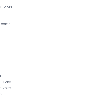
comprare
u come
i
 il che
e volte
 di