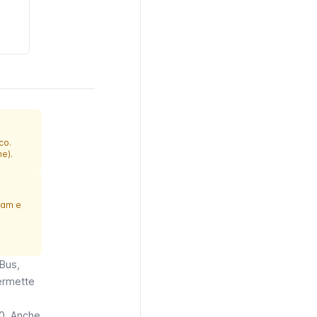
co.
e).
tram e
Bus,
permette
10. Anche