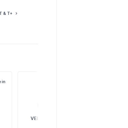
T & T+
 in
VEDI TUTTI