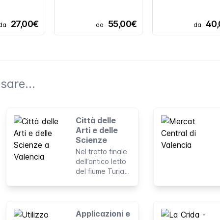
27,00€
55,00€
40
da
da
da
sare...
Città delle
Arti e delle
Scienze
Nel tratto finale
dell’antico letto
del fiume Turia
si trova una
delle
destinazioni più
iconiche di
Applicazioni e