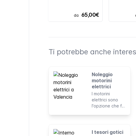
65,00€
da
Ti potrebbe anche interes
Noleggio
motorini
elettrici
I motorini
elettrici sono
l'opzione che fa
per te se vuoi
muoverti per la
città in modo
indipendente e
I tesori gotici