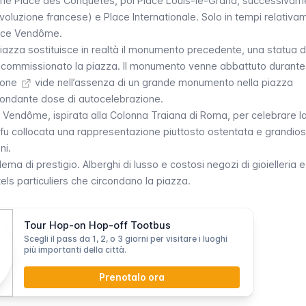
ome
Place des Conquêtes
, poi
Place Louis-le-Grand
, successivam
ivoluzione francese) e
Place Internationale
. Solo in tempi relativ
ace Vendôme
.
azza sostituisce in realtà il monumento precedente, una statua di
a commissionato la piazza. Il monumento venne abbattuto durante
one
vide nell’assenza di un grande monumento nella piazza
bondante dose di autocelebrazione.
a
Vendôme
, ispirata alla Colonna Traiana di Roma, per celebrare l
fu collocata una rappresentazione piuttosto ostentata e grandios
ni.
ma di prestigio. Alberghi di lusso e costosi negozi di gioielleria e
els particuliers
che circondano la piazza.
Tour Hop-on Hop-off Tootbus
Scegli il pass da 1, 2, o 3 giorni per visitare i luoghi
più importanti della città.
Prenotalo ora