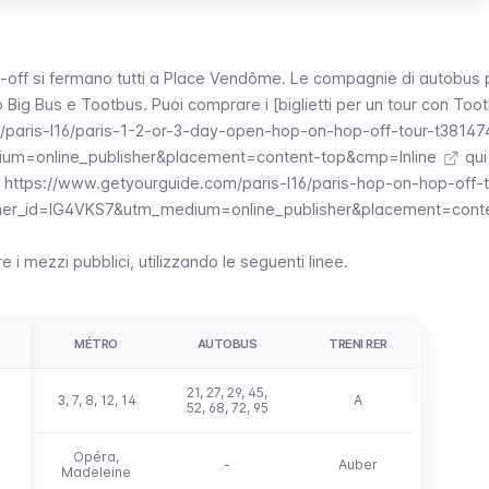
-off
si fermano tutti a
Place Vendôme
. Le compagnie di autobus 
Big Bus e Tootbus. Puoi comprare i [biglietti per un tour con Too
/paris-l16/paris-1-2-or-3-day-open-hop-on-hop-off-tour-t38147
um=online_publisher&placement=content-top&cmp=Inline
qui
(
https://www.getyourguide.com/paris-l16/paris-hop-on-hop-off-t
tner_id=IG4VKS7&utm_medium=online_publisher&placement=cont
 i mezzi pubblici, utilizzando le seguenti linee.
MÉTRO
AUTOBUS
TRENI RER
21, 27, 29, 45,
3, 7, 8, 12, 14
A
52, 68, 72, 95
Opéra
,
-
Auber
Madeleine