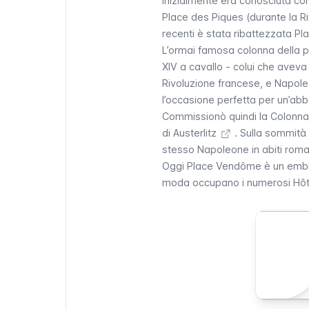
Inizialmente era conosciuta c
Place des Piques
(durante la R
recenti è stata ribattezzata
Pl
L’ormai famosa colonna della pi
XIV a cavallo - colui che avev
Rivoluzione francese, e
Napole
l’occasione perfetta per un’ab
Commissionò quindi la Colonn
di Austerlitz
. Sulla sommità 
stesso Napoleone in abiti roma
Oggi
Place Vendôme
è un emble
moda occupano i numerosi
Hôt