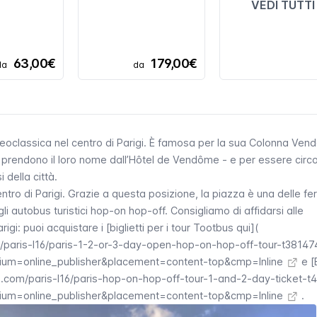
VEDI TUTTI
63,00€
179,00€
da
da
oclassica nel centro di Parigi. È famosa per la sua Colonna
Ven
 prendono il loro nome dall’Hôtel de
Vendôme
- e per essere circ
 della città.
entro di Parigi. Grazie a questa posizione, la piazza è una delle f
gli
autobus turistici hop-on hop-off
. Consigliamo di affidarsi alle
gi: puoi acquistare i [biglietti per i tour Tootbus qui](
/paris-l16/paris-1-2-or-3-day-open-hop-on-hop-off-tour-t38147
um=online_publisher&placement=content-top&cmp=Inline
e [
.com/paris-l16/paris-hop-on-hop-off-tour-1-and-2-day-ticket-t
um=online_publisher&placement=content-top&cmp=Inline
.