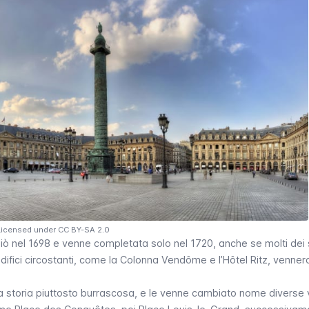
 Licensed under CC BY-SA 2.0
ziò nel 1698 e venne completata solo nel 1720, anche se molti dei 
difici circostanti, come la Colonna
Vendôme
e l’
Hôtel Ritz
, venner
na storia piuttosto burrascosa, e le venne cambiato nome diverse 