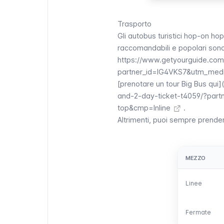
Trasporto
Gli
autobus turistici hop-on hop
raccomandabili e popolari sono 
https://www.getyourguide.com
partner_id=IG4VKS7&utm_medi
[prenotare un tour Big Bus qui]
and-2-day-ticket-t4059/?par
top&cmp=Inline
.
Altrimenti, puoi sempre prendere
MEZZO
MEZZO
Linee
Linee
Fermate
Fermate