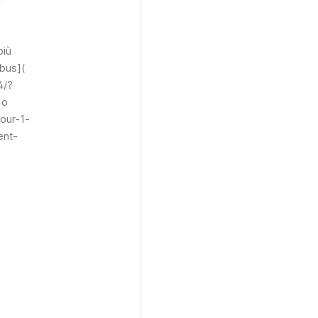
più
tbus](
4/?
 o
our-1-
ent-