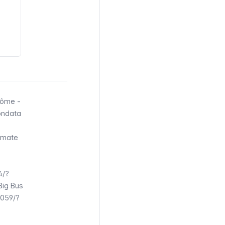
dôme
-
ondata
ermate
4/?
Big Bus
4059/?