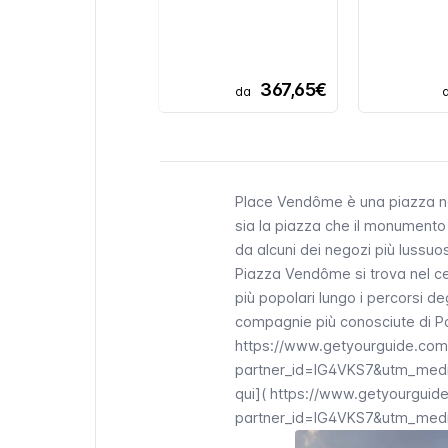
367,65€
da
Place Vendôme
è una piazza ne
sia la piazza che il monumento
da alcuni dei negozi più lussuosi
Piazza
Vendôme
si trova nel c
più popolari lungo i percorsi de
compagnie più conosciute di Pari
https://www.getyourguide.com
partner_id=IG4VKS7&utm_medi
qui](
https://www.getyourguide
partner_id=IG4VKS7&utm_medi