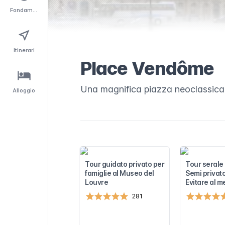
Fondamentali
Itinerari
Place Vendôme
Una magnifica piazza neoclassica c
Alloggio
Tour guidato privato per
Tour serale
famiglie al Museo del
Semi privat
Louvre
Evitare al me
281