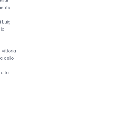
ente
amente
 Luigi
 la
a
vittoria
a dello
 alta