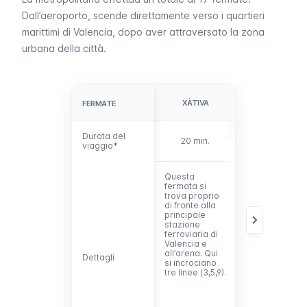
Dall’aeroporto, scende direttamente verso i quartieri
marittimi di Valencia, dopo aver attraversato la zona
urbana della città.
XÀTIVA
COLÓN
FERMATE
FERMATE
Durata del
Durata del
20 min.
22 min.
viaggio*
viaggio*
Questa
È la fermata
fermata si
più centrale di
trova proprio
questa linea.
di fronte alla
Si trova vicino
principale
al centro
stazione
storico della
ferroviaria di
città e ai
Valencia e
quartieri più
all’arena. Qui
nuovi, come
Dettagli
Dettagli
si incrociano
Ruzafa
. Qui si
tre linee (3,5,9).
incontrano
quattro linee
(3,5,7,9).