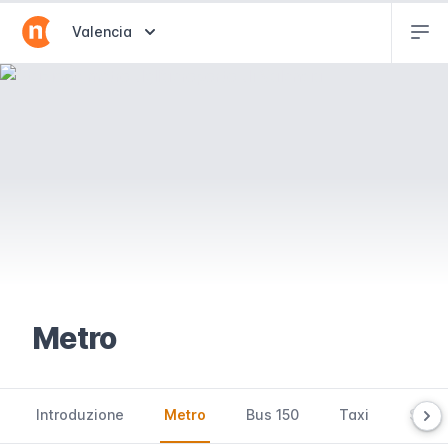
Abr
Abrir selector de destinos
Valencia
Metro
Introduzione
Metro
Bus 150
Taxi
Servi