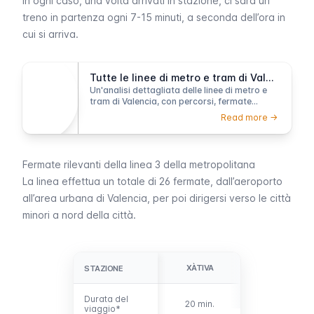
In ogni caso, una volta arrivati ​​in stazione, ci sarà un
treno in partenza ogni 7-15 minuti, a seconda dell’ora in
cui si arriva.
Tutte le linee di metro e tram di Valencia spiegate
Un'analisi dettagliata delle linee di metro e
tram di Valencia, con percorsi, fermate
importanti e orari.
Read more ->
Fermate rilevanti della linea 3 della metropolitana
La linea effettua un totale di 26 fermate, dall’aeroporto
all’area urbana di Valencia, per poi dirigersi verso le città
minori a nord della città.
XÀTIVA
COLÓN
STAZIONE
STAZIONE
Durata del
Durata del
20 min.
22 min.
viaggio*
viaggio*