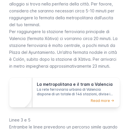
alloggio si trova nella periferia della città. Per favore,
considera che saranno necessari circa 5-10 minuti per
raggiungere la fermata della metropolitana dall’uscita
del tuo terminal.
Per raggiungere la stazione ferroviaria principale di
Valencia (fermata Xàtiva) ci vorranno circa 20 minuti. La
stazione ferroviaria è molto centrale, a pochi minuti da
Plaza del Ayuntamiento
. Un’altra fermata nodale in città
è
Colón
, subito dopo la stazione di
Xàtiva
. Per arrivarci
in metro impiegherai approssimativamente 23 minuti.
La metropolitana e il tram a Valencia
La rete ferroviaria urbana di Valencia
dispone di un totale di 146 stazioni, divise in
dieci linee attive. Con la sua lunghezza totale
Read more ->
di 162 km, essa copre completamente l'area
urbana di Valencia ed è un ottimo modo per
spostarsi in città.
Linee 3 e 5
Entrambe le linee prevedono un percorso simile quando