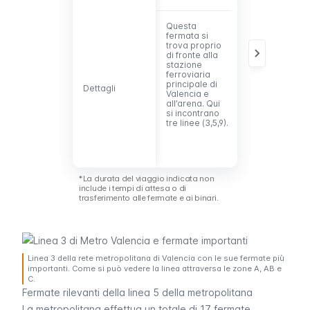
Questa
La fermata più
fermata si
centrale di
trova proprio
questa linea. È
di fronte alla
vicina al
stazione
centro storico
ferroviaria
della città, ma
principale di
anche ai
Dettagli
Dettagli
Valencia e
quartieri più
all’arena. Qui
nuovi, come
si incontrano
Ruzafa
.
tre linee (3,5,9).
Quattro linee
si incontrano
qui (3,5,7,9).
*La durata del viaggio indicata non
include i tempi di attesa o di
trasferimento alle fermate e ai binari.
Linea 3 della rete metropolitana di Valencia con le sue fermate più
importanti. Come si può vedere la linea attraversa le zone A, AB e
C.
Fermate rilevanti della linea 5 della metropolitana
La metropolitana effettua un totale di 17 fermate.