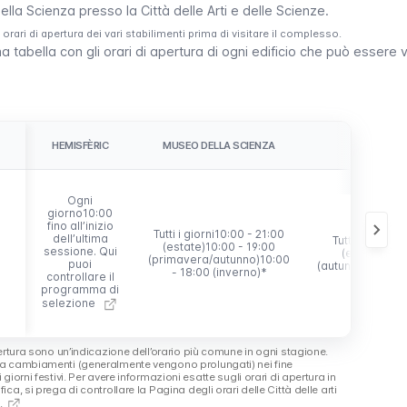
i orari di apertura dei vari stabilimenti prima di visitare il complesso.
abella con gli orari di apertura di ogni edificio che può essere vi
HEMISFÈRIC
MUSEO DELLA SCIENZA
OCEANOG
Ogni
giorno10:00
fino all’inizio
Tutti i giorni10:00 - 21:00
dell’ultima
Tutti i giorni1
(estate)10:00 - 19:00
sessione.
Qui
(estate)10:0
(primavera/autunno)10:00
puoi
(autunno/invern
- 18:00 (inverno)*
controllare il
programma di
selezione
pertura sono un’indicazione dell’orario più comune in ogni stagione.
a cambiamenti (generalmente vengono prolungati) nei fine
giorni festivi. Per avere informazioni esatte sugli orari di apertura in
ica, si prega di controllare la
Pagina degli orari delle Città delle arti
.