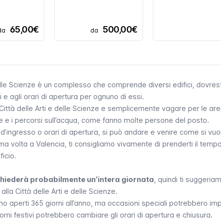
65,00€
500,00€
da
da
delle Scienze è un complesso che comprende diversi edifici, dovres
li e agli orari di apertura per ognuno di essi.
Città delle Arti e delle Scienze e semplicemente vagare per le ar
e e i percorsi sull’acqua, come fanno molte persone del posto.
 d’ingresso o orari di apertura, si può andare e venire come si vuo
ima volta a Valencia, ti consigliamo vivamente di prenderti il temp
ficio.
richiederà probabilmente un’intera giornata
, quindi ti suggeria
alla Città delle Arti e delle Scienze.
ono aperti 365 giorni all’anno, ma occasioni speciali potrebbero imp
iorni festivi potrebbero cambiare gli orari di apertura e chiusura.