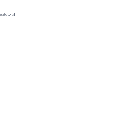
sitato al
PALAU DE LES
RÀFIC
ARTS
Lunedì-
venerdìdalle
10:30 -
17:30.Nei
0:00 - 20:00
giorni di
0 - 18:00
spettacolo2
o/primavera*)
ore prima
dell’orario del
sipario - inizio
dello
spettacolo