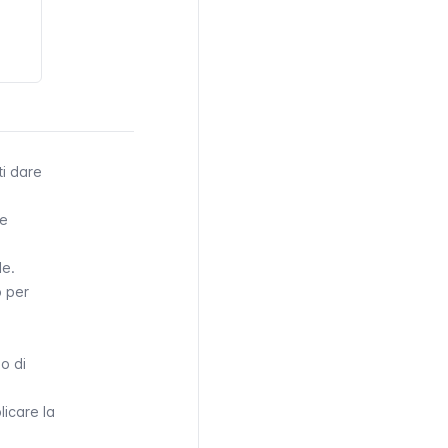
ti dare
ee
le.
o per
mo di
licare la