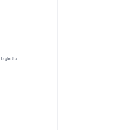
OGRAFIC
MUSEO
 SCIENZA
ISFÈRIC*
10 €
 biglietto