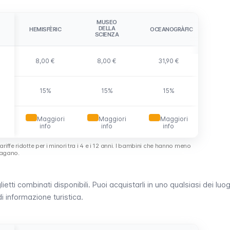
MUSEO
DELLA
HEMISFÈRIC
OCEANOGRÀFIC
SCIENZA
8,00 €
8,00 €
31,90 €
15%
15%
15%
Maggiori
Maggiori
Maggiori
info
info
info
riffe ridotte per i minori tra i 4 e i 12 anni. I bambini che hanno meno
pagano.
ietti combinati disponibili. Puoi acquistarli in uno qualsiasi dei luog
di informazione turistica.