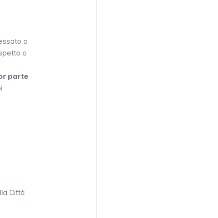
ressato a
ispetto a
or parte
i
la Città