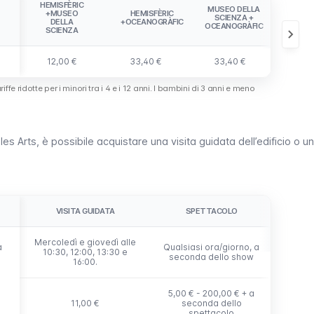
HEMISFÈRIC
OCEAN
MUSEO DELLA
+MUSEO
HEMISFÈRIC
+ 
SCIENZA +
DELLA
+OCEANOGRÀFIC
DELLA
OCEANOGRÀFIC
SCIENZA
+ HEM
12,00 €
33,40 €
33,40 €
39,
iffe ridotte per i minori tra i 4 e i 12 anni. I bambini di 3 anni e meno
les Arts
, è possibile acquistare una visita guidata dell’edificio o un
VISITA GUIDATA
SPETTACOLO
Mercoledì e giovedì alle
a
a
Qualsiasi ora/giorno, a
10:30, 12:00, 13:30 e
seconda dello show
16:00.
5,00 € - 200,00 € + a
11,00 €
seconda dello
spettacolo