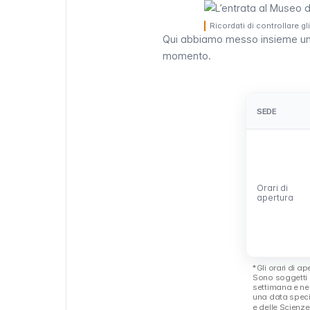
Ricordati di controllare gl
Qui abbiamo messo insieme una t
momento.
SEDE
SEDE
Orari di
Orari di
apertura
apertura
*Gli orari di a
Sono soggetti 
settimana e nei 
una data specif
e delle Scienze