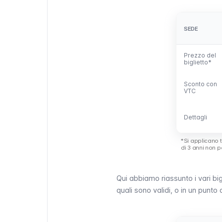
SEDE
SEDE
Prezzo del
Prezzo del
biglietto*
biglietto*
Sconto con
Sconto con
VTC
VTC
Dettagli
Dettagli
*Si applicano ta
di 3 anni non 
Qui abbiamo riassunto i vari bigl
quali sono validi, o in un punto 