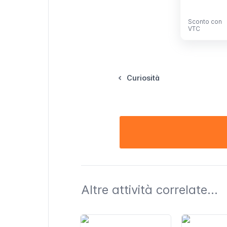
Sconto con
Sconto con
VTC
VTC
Curiosità
Altre attività correlate...