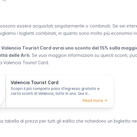
, possono essere acquistati singolarmente o combinati. Se sei inte
onsigliamo i biglietti combinati, in quanto sono molto più economici r
a Valencia Tourist Card avrai uno sconto del 15% sulla maggi
ittà delle Arti
. Se vuoi maggiori informazioni su questi sconti, puo
la Valencia Tourist Card
.
Valencia Tourist Card
Scopri il più completo pass d'ingresso gratuito e
carta sconti di Valencia, tutto in uno. Qui ti
spieghiamo ciò che c'è da sapere sulla Valencia
Read more ->
Tourist Card: i diversi tipi di tessere e opzioni, come
e dove acquistarle ed utilizzarle.
bella di prezzi per tutti gli edifici che richiedono un biglietto nel