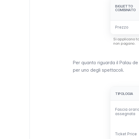
BIGLIETTO
BIGLIETTO
COMBINATO
COMBINATO
Prezzo
Prezzo
Si applicano tar
non pagano.
Per quanto riguarda il
Palau de 
per uno degli spettacoli.
TIPOLOGIA
TIPOLOGIA
Fascia orari
Fascia orari
assegnata
assegnata
Ticket Price
Ticket Price